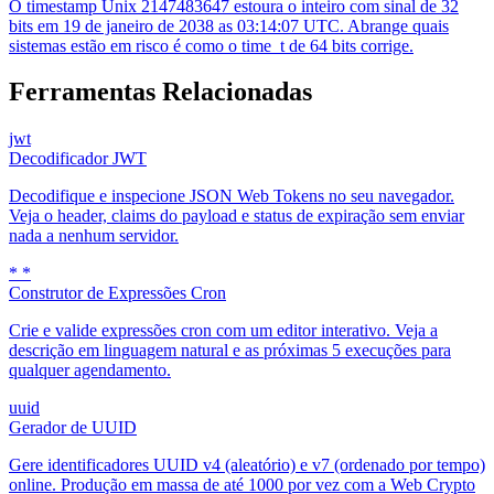
O timestamp Unix 2147483647 estoura o inteiro com sinal de 32
bits em 19 de janeiro de 2038 as 03:14:07 UTC. Abrange quais
sistemas estão em risco é como o time_t de 64 bits corrige.
Ferramentas Relacionadas
jwt
Decodificador JWT
Decodifique e inspecione JSON Web Tokens no seu navegador.
Veja o header, claims do payload e status de expiração sem enviar
nada a nenhum servidor.
* *
Construtor de Expressões Cron
Crie e valide expressões cron com um editor interativo. Veja a
descrição em linguagem natural e as próximas 5 execuções para
qualquer agendamento.
uuid
Gerador de UUID
Gere identificadores UUID v4 (aleatório) e v7 (ordenado por tempo)
online. Produção em massa de até 1000 por vez com a Web Crypto