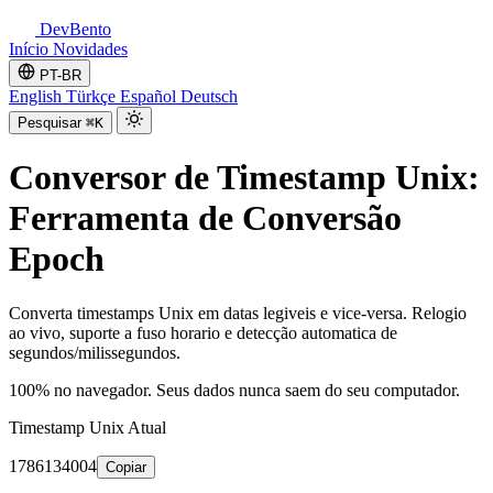
DevBento
Início
Novidades
PT-BR
English
Türkçe
Español
Deutsch
Pesquisar
⌘K
Conversor de Timestamp Unix:
Ferramenta de Conversão
Epoch
Converta timestamps Unix em datas legiveis e vice-versa. Relogio
ao vivo, suporte a fuso horario e detecção automatica de
segundos/milissegundos.
100% no navegador. Seus dados nunca saem do seu computador.
Timestamp Unix Atual
1786134004
Copiar