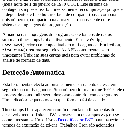
(meia-noite de 1 de janeiro de 1970 UTC). Este sistema de
contagem simples é usado universalmente na computação porque e
independente de fuso horario, facil de comparar (basta comparar
dois números), compacto para armazenar e consistente entre
sistemas e linguagens de programação.
A maioria das linguagens de programação e bancos de dados
suportam timestamps Unix nativamente. Em JavaScript,
retorna o tempo atual em milissegundos. Em Python,
Date.now()
retorna segundos. As APIs comumente usam
time.time()
timestamps Unix em suas cargas uteis para evitar problemas de
analise de formato de data.
Detecção Automatica
Esta ferramenta detecta automaticamente se sua entrada esta em
segundos ou milissegundos. Se o número for maior que 10^12, ele e
processado como milissegundos; casó contrario, como segundos.
Um indicador pequeno mostra qual formato foi detectado.
Timestamps Unix aparecem com frequencia em ferramentas de
desenvolvimento. Tokens JWT armazenam os campos
e
exp
iat
como timestamps Unix. Use o
Decodificador JWT
para inspecionar
tempos de expiração de tokens. Trabalhos Cron são acionados