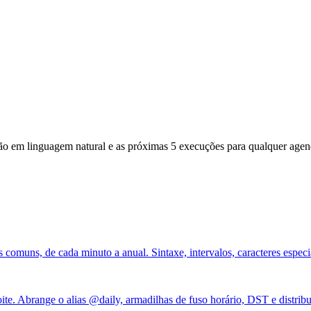
rição em linguagem natural e as próximas 5 execuções para qualquer age
omuns, de cada minuto a anual. Sintaxe, intervalos, caracteres especiai
ite. Abrange o alias @daily, armadilhas de fuso horário, DST e distribu