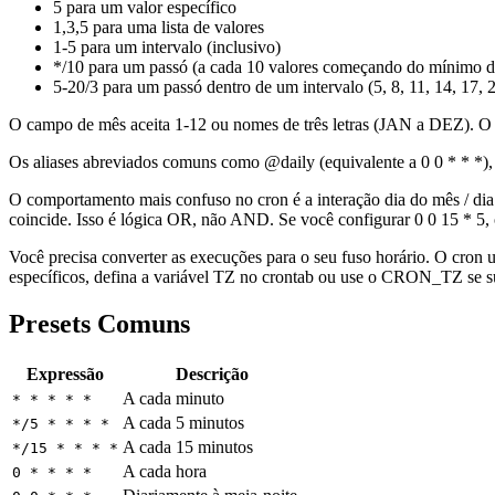
5 para um valor específico
1,3,5 para uma lista de valores
1-5 para um intervalo (inclusivo)
*/10 para um passó (a cada 10 valores começando do mínimo 
5-20/3 para um passó dentro de um intervalo (5, 8, 11, 14, 17, 
O campo de mês aceita 1-12 ou nomes de três letras (JAN a DEZ).
Os aliases abreviados comuns como @daily (equivalente a 0 0 * * *),
O comportamento mais confuso no cron é a interação dia do mês / di
coincide. Isso é lógica OR, não AND. Se você configurar 0 0 15 * 5, o
Você precisa converter as execuções para o seu fuso horário. O cron 
específicos, defina a variável TZ no crontab ou use o CRON_TZ se s
Presets Comuns
Expressão
Descrição
A cada minuto
* * * * *
A cada 5 minutos
*/5 * * * *
A cada 15 minutos
*/15 * * * *
A cada hora
0 * * * *