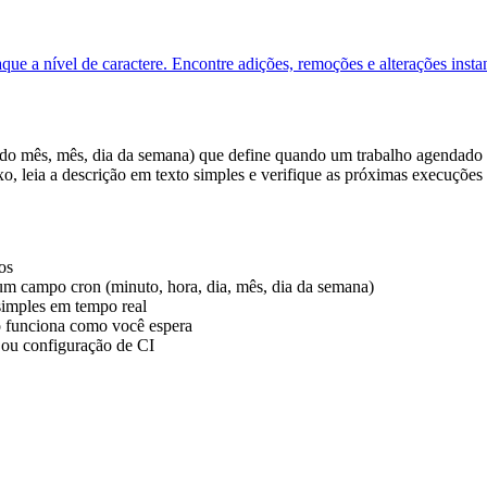
que a nível de caractere. Encontre adições, remoções e alterações inst
do mês, mês, dia da semana) que define quando um trabalho agendado é e
xo, leia a descrição em texto simples e verifique as próximas execuções
os
um campo cron (minuto, hora, dia, mês, dia da semana)
 simples em tempo real
o funciona como você espera
 ou configuração de CI