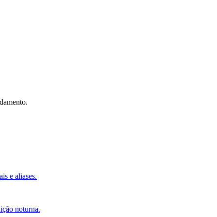
ndamento.
s e aliases.
ição noturna.