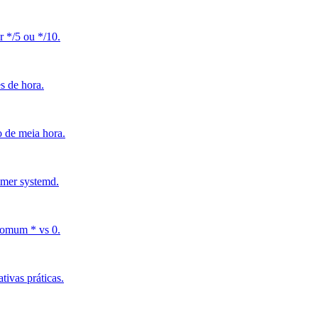
r */5 ou */10.
s de hora.
o de meia hora.
imer systemd.
 comum * vs 0.
tivas práticas.