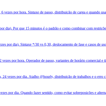
6 vezes por hora. Sintaxe de passo, distribuição de carga e quando usa
s por dia). Por que 15 minutos é o padrão e como combinar com restriçõe
ezes por dia). Sintaxe */30 vs 0,30, deslocamento de fase e casos de us
2 vezes por hora. Operador de passo, variantes de horário comercial e t
, 24 vezes por dia. Atalho @hourly, distribuição de trabalhos e o erro
zes por dia. Quando fazer sentido, como evitar sobreposições e alterna