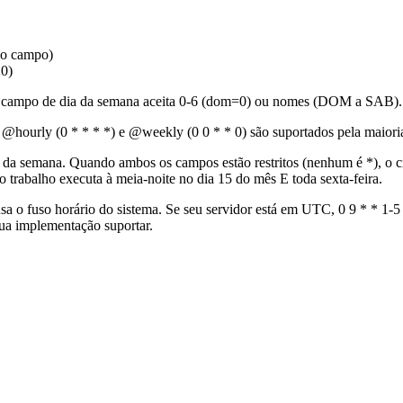
do campo)
20)
 O campo de dia da semana aceita 0-6 (dom=0) ou nomes (DOM a SAB).
 @hourly (0 * * * *) e @weekly (0 0 * * 0) são suportados pela maiori
a da semana. Quando ambos os campos estão restritos (nenhum é *), o
 trabalho executa à meia-noite no dia 15 do mês E toda sexta-feira.
usa o fuso horário do sistema. Se seu servidor está em UTC, 0 9 * * 1-
ua implementação suportar.