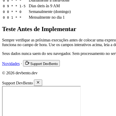
Diariamente à meia-noite
0 0 * * *
Dias úteis às 9 AM
0 9 * * 1-5
Semanalmente (domingo)
0 0 * * 0
Mensalmente no dia 1
0 0 1 * *
Teste Antes de Implementar
Sempre verifique as próximas execuções antes de colocar uma expres
funciona no campo de hora. Use os campos interativos acima, leia a d
Seus dados nunca saem do seu navegador. Sem processamento no ser
Novidades
·
Support DevBento
© 2026 devbento.dev
Support DevBento