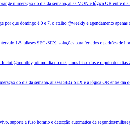
 Abrange numeração do dia da semana, alias MON e lógica OR entre dia
nge por que domingo é 0 e 7, o atalho @weekly e agendamento apenas d
ntervalo 1-5, aliases SEG-SEX, soluções para feriados e padrões de hor
 Inclui @monthly, último dia do mês, anos bissextos e o pulo dos dias 
umeração do dia da semana, aliases SEG-SEX e a lógica OR entre dia d
vivo, suporte a fuso horario e detecção automatica de segundos/milisse