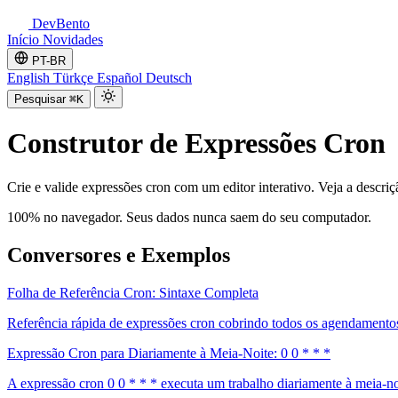
DevBento
Início
Novidades
PT-BR
English
Türkçe
Español
Deutsch
Pesquisar
⌘K
Construtor de Expressões Cron
Crie e valide expressões cron com um editor interativo. Veja a desc
100% no navegador. Seus dados nunca saem do seu computador.
Conversores e Exemplos
Folha de Referência Cron: Sintaxe Completa
Referência rápida de expressões cron cobrindo todos os agendamentos c
Expressão Cron para Diariamente à Meia-Noite: 0 0 * * *
A expressão cron 0 0 * * * executa um trabalho diariamente à meia-no