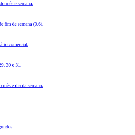
 do mês e semana.
e fim de semana (0,6).
ário comercial.
29, 30 e 31.
o mês e dia da semana.
gundos.