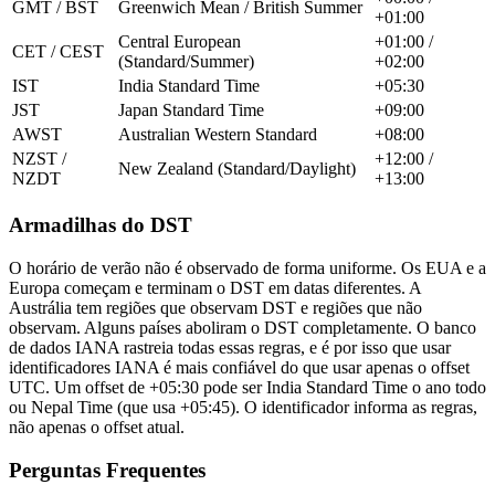
GMT / BST
Greenwich Mean / British Summer
+01:00
Central European
+01:00 /
CET / CEST
(Standard/Summer)
+02:00
IST
India Standard Time
+05:30
JST
Japan Standard Time
+09:00
AWST
Australian Western Standard
+08:00
NZST /
+12:00 /
New Zealand (Standard/Daylight)
NZDT
+13:00
Armadilhas do DST
O horário de verão não é observado de forma uniforme. Os EUA e a
Europa começam e terminam o DST em datas diferentes. A
Austrália tem regiões que observam DST e regiões que não
observam. Alguns países aboliram o DST completamente. O banco
de dados IANA rastreia todas essas regras, e é por isso que usar
identificadores IANA é mais confiável do que usar apenas o offset
UTC. Um offset de +05:30 pode ser India Standard Time o ano todo
ou Nepal Time (que usa +05:45). O identificador informa as regras,
não apenas o offset atual.
Perguntas Frequentes