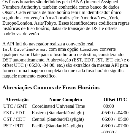
Os fusos horários são definidos pela IANA (Internet Assigned
Numbers Authority), também conhecida como banco de dados
Olson. Cada entrada de fuso horário tem um identificador único
seguindo a convenção Área/Localização: America/New_York,
Europe/London, Asia/Tokyo. Esses identificadores codificam regras
históricas de fuso horário, datas de transição de DST e offsets
padrão vs. de verão.
A API Intl do navegador realiza a conversão real.
com uma opção
converte
Intl.DateTimeFormat
timeZone
qualquer valor Date para o fuso horário de destino, considerando
DST automaticamente. A abreviação (EST, EDT, JST, IST, etc.) e o
offset UTC (+05:30, -04:00, etc.) são extraídos da mesma API para
fornecer uma imagem completa do que cada fuso horário significa
naquele momento específico.
Abreviações Comuns de Fusos Horários
Abreviação
Nome Completo
Offset UTC
UTC / GMT
Coordinated Universal Time
+00:00
EST / EDT
Eastern (Standard/Daylight)
-05:00 / -04:00
CST / CDT
Central (Standard/Daylight)
-06:00 / -05:00
PST / PDT
Pacific (Standard/Daylight)
-08:00 / -07:00
+00:00 /