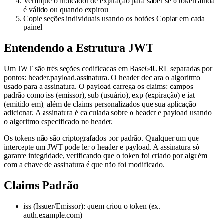
Verifique o indicador de expiração para saber se o token ainda
é válido ou quando expirou
Copie seções individuais usando os botões Copiar em cada
painel
Entendendo a Estrutura JWT
Um JWT são três seções codificadas em Base64URL separadas por
pontos: header.payload.assinatura. O header declara o algoritmo
usado para a assinatura. O payload carrega os claims: campos
padrão como iss (emissor), sub (usuário), exp (expiração) e iat
(emitido em), além de claims personalizados que sua aplicação
adicionar. A assinatura é calculada sobre o header e payload usando
o algoritmo especificado no header.
Os tokens não são criptografados por padrão. Qualquer um que
intercepte um JWT pode ler o header e payload. A assinatura só
garante integridade, verificando que o token foi criado por alguém
com a chave de assinatura é que não foi modificado.
Claims Padrão
iss (Issuer/Emissor): quem criou o token (ex.
auth.example.com)