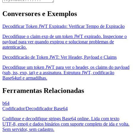
Conversores e Exemplos
Decodificar Token JWT Expirado: Verificar Tempo de Expiração
Decodifique o claim exp de um token JWT expirado. Inspecione o
payload para ver quando expirou e solucionar problemas de
autenticação.
Decodificação de Token JWT: Ver Header, Payload e Claims
Decodifique um token JWT para ver o header, os claims do payload
(sub, iss, exp, iat) e a assinatura. Estrutura JWT, codificação
Base64url e armadilhas.
Ferramentas Relacionadas
b64
Codificador/Decodificador Base64
Codifique e decodifique strings Base64 online. Lida com texto
UTF-8, emoji e dados binários com suporte completo de ida e volta.
Sem servidor, sem cadastro.