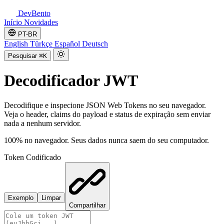
DevBento
Início
Novidades
PT-BR
English
Türkçe
Español
Deutsch
Pesquisar
⌘K
Decodificador JWT
Decodifique e inspecione JSON Web Tokens no seu navegador.
Veja o header, claims do payload e status de expiração sem enviar
nada a nenhum servidor.
100% no navegador. Seus dados nunca saem do seu computador.
Token Codificado
Exemplo
Limpar
Compartilhar