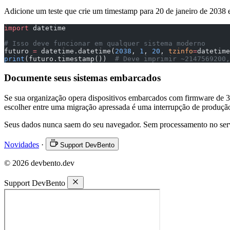
Adicione um teste que crie um timestamp para 20 de janeiro de 2038 e 
import
 datetime
# Isso deve funcionar em qualquer sistema moderno
futuro 
=
 datetime.datetime(
2038
, 
1
, 
20
, 
tzinfo
=
datetime
print
(futuro.timestamp())  
# Deve imprimir ~2147569200,
Documente seus sistemas embarcados
Se sua organização opera dispositivos embarcados com firmware de 32 b
escolher entre uma migração apressada é uma interrupção de produçã
Seus dados nunca saem do seu navegador. Sem processamento no ser
Novidades
·
Support DevBento
© 2026 devbento.dev
Support DevBento