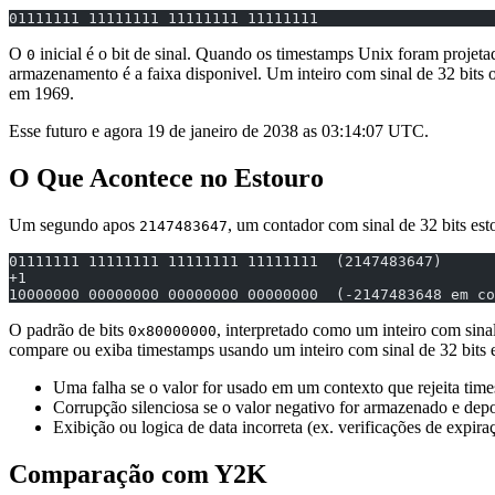
01111111 11111111 11111111 11111111
O
inicial é o bit de sinal. Quando os timestamps Unix foram projet
0
armazenamento é a faixa disponivel. Um inteiro com sinal de 32 bits o
em 1969.
Esse futuro e agora 19 de janeiro de 2038 as 03:14:07 UTC.
O Que Acontece no Estouro
Um segundo apos
, um contador com sinal de 32 bits est
2147483647
01111111 11111111 11111111 11111111  (2147483647)
+1
10000000 00000000 00000000 00000000  (-2147483648 em co
O padrão de bits
, interpretado como um inteiro com sina
0x80000000
compare ou exiba timestamps usando um inteiro com sinal de 32 bits
Uma falha se o valor for usado em um contexto que rejeita tim
Corrupção silenciosa se o valor negativo for armazenado e dep
Exibição ou logica de data incorreta (ex. verificações de expi
Comparação com Y2K