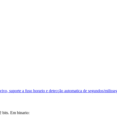
vivo, suporte a fuso horario e detecção automatica de segundos/milisse
 bits. Em binario: