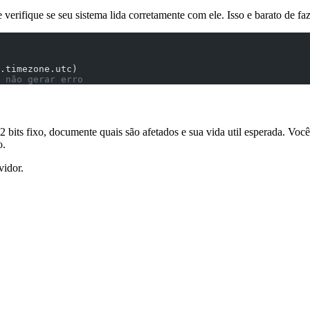
verifique se seu sistema lida corretamente com ele. Isso e barato de faz
.timezone.utc)
 não gerar erro
its fixo, documente quais são afetados e sua vida util esperada. Você t
o.
vidor.