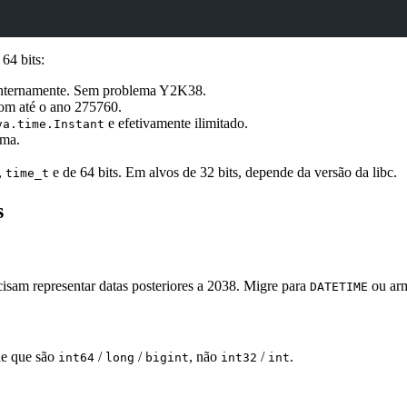
64 bits:
internamente. Sem problema Y2K38.
bom até o ano 275760.
e efetivamente ilimitado.
va.time.Instant
ema.
,
e de 64 bits. Em alvos de 32 bits, depende da versão da libc.
time_t
s
isam representar datas posteriores a 2038. Migre para
ou ar
DATETIME
de que são
/
/
, não
/
.
int64
long
bigint
int32
int