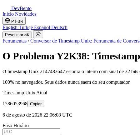
DevBento
Início
Novidades
PT-BR
English
Türkçe
Español
Deutsch
Pesquisar
⌘K
Ferramentas
/
Conversor de Timestamp Unix: Ferramenta de Conver
O Problema Y2K38: Timestamp 
O timestamp Unix 2147483647 estoura o inteiro com sinal de 32 bits 
100% no navegador. Seus dados nunca saem do seu computador.
Timestamp Unix Atual
1786053968
Copiar
6 de agosto de 2026 22:06:08 UTC
Fuso Horário