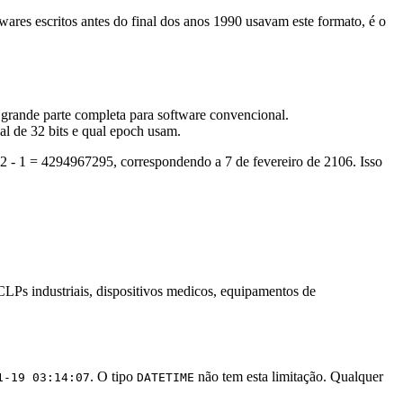
wares escritos antes do final dos anos 1990 usavam este formato, é o
rande parte completa para software convencional.
l de 32 bits e qual epoch usam.
^32 - 1 = 4294967295, correspondendo a 7 de fevereiro de 2106. Isso
Ps industriais, dispositivos medicos, equipamentos de
. O tipo
não tem esta limitação. Qualquer
1-19 03:14:07
DATETIME