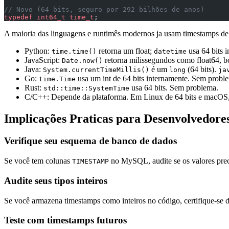
// Novo (64 bits, seguro por 292 bilhões de anos)
typedef
 int64_t
 time_t
;
A maioria das linguagens e runtimês modernos ja usam timestamps de 
Python:
retorna um float;
usa 64 bits 
time.time()
datetime
JavaScript:
retorna milissegundos como float64, 
Date.now()
Java:
é um
(64 bits).
System.currentTimeMillis()
long
ja
Go:
usa um int de 64 bits internamente. Sem probl
time.Time
Rust:
usa 64 bits. Sem problema.
std::time::SystemTime
C/C++: Depende da plataforma. Em Linux de 64 bits e macOS
Implicações Praticas para Desenvolvedore
Verifique seu esquema de banco de dados
Se você tem colunas
no MySQL, audite se os valores prec
TIMESTAMP
Audite seus tipos inteiros
Se você armazena timestamps como inteiros no código, certifique-se 
Teste com timestamps futuros