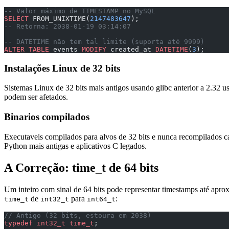
-- Valor máximo de TIMESTAMP no MySQL
SELECT
 FROM_UNIXTIME(
2147483647
);
-- Retorna: 2038-01-19 03:14:07
-- DATETIME não tem tal limite (suporta até 9999)
ALTER
 TABLE
 events 
MODIFY
 created_at 
DATETIME
(
3
);
Instalações Linux de 32 bits
Sistemas Linux de 32 bits mais antigos usando glibc anterior a 2.32
podem ser afetados.
Binarios compilados
Executaveis compilados para alvos de 32 bits e nunca recompilados 
Python mais antigas e aplicativos C legados.
A Correção: time_t de 64 bits
Um inteiro com sinal de 64 bits pode representar timestamps até apr
de
para
:
time_t
int32_t
int64_t
// Antigo (32 bits, estoura em 2038)
typedef
 int32_t
 time_t
;