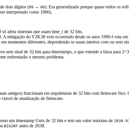
e dois dígitos (
→
). Era generalizado porque quase todos os soft
99
00
ser interpretado como 1900).
ó afeta sistemas que usam time_t de 32 bits.
. A mitigação do Y2K38 vem ocorrendo desde os anos 1990 é esta em g
 em momentos diferentes, dependendo se usam inteiros com ou sem sina
os sem sinal de 32 bits para timestamps, o que estende a faixa para 2
ente enfrentarão o mesmo problema.
antigos) funcionam em arquiteturas de 32 bits com firmware fixo. CL
viavel de atualização de firmware.
mo um timestamp Unix de 32 bits e tem um valor máximo de
2038-0
ou
antes de 2038.
BIGINT