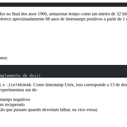
ados no final dos anos 1960, armazenar tempo como um inteiro de 32 bit
ferece aproximadamente 68 anos de timestamps positivos a partir de 1 d
oura:
mplemento de dois)
l, e
. Como timestamp Unix, isso corresponde a 13 de d
-2147483648
 experimentara um de:
estamps negativos
ois recuperado
ração que passam quando deveriam falhar, ou vice-versa)