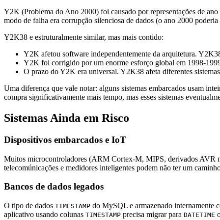
Y2K (Problema do Ano 2000) foi causado por representações de ano d
modo de falha era corrupção silenciosa de dados (o ano 2000 poderia 
Y2K38 e estruturalmente similar, mas mais contido:
Y2K afetou software independentemente da arquitetura. Y2K38 s
Y2K foi corrigido por um enorme esforço global em 1998-1999
O prazo do Y2K era universal. Y2K38 afeta diferentes sistemas
Uma diferença que vale notar: alguns sistemas embarcados usam inteir
compra significativamente mais tempo, mas esses sistemas eventualm
Sistemas Ainda em Risco
Dispositivos embarcados e IoT
Muitos microcontroladores (ARM Cortex-M, MIPS, derivados AVR mais 
telecomúnicações e medidores inteligentes podem não ter um caminho 
Bancos de dados legados
O tipo de dados
do MySQL e armazenado internamente co
TIMESTAMP
aplicativo usando colunas
precisa migrar para
TIMESTAMP
DATETIME