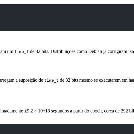
 usam um
de 32 bits. Distribuições como Debian ja corrigiram is
time_t
carregam a suposição de
de 32 bits mesmo se executarem em hard
time_t
oximadamente ±9,2 × 10^18 segundos a partir do epoch, cerca de 292 bil