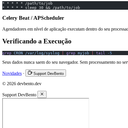
* * * * * /path/to/job
* * * * * sleep 30 && /path/to/job
Celery Beat / APScheduler
Agendadores em nível de aplicação executam dentro do seu processado
Verificando a Execução
grep
 CRON
 /var/log/syslog
 |
 grep
 myjob
 |
 tail
 -5
Seus dados nunca saem do seu navegador. Sem processamento no ser
Novidades
·
Support DevBento
© 2026 devbento.dev
Support DevBento