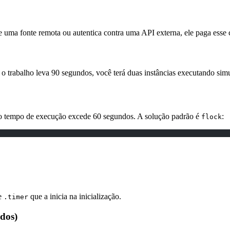
de uma fonte remota ou autentica contra uma API externa, ele paga ess
 o trabalho leva 90 segundos, você terá duas instâncias executando si
o o tempo de execução excede 60 segundos. A solução padrão é
:
flock
de
que a inicia na inicialização.
.timer
dos)