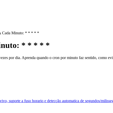
 Cada Minuto: * * * * *
uto: * * * * *
ezes por dia. Aprenda quando o cron por minuto faz sentido, como evit
vivo, suporte a fuso horario e detecção automatica de segundos/milisse