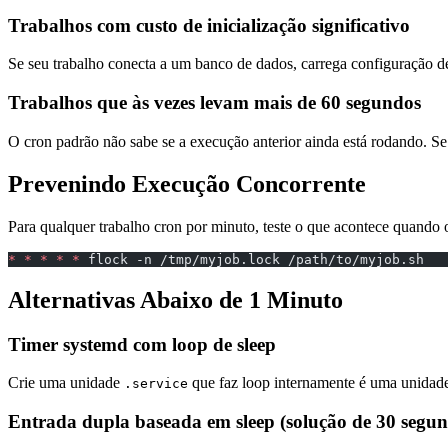
Trabalhos com custo de inicialização significativo
Se seu trabalho conecta a um banco de dados, carrega configuração 
Trabalhos que às vezes levam mais de 60 segundos
O cron padrão não sabe se a execução anterior ainda está rodando. Se
Prevenindo Execução Concorrente
Para qualquer trabalho cron por minuto, teste o que acontece quand
*
 *
 *
 *
 *
 flock -n /tmp/myjob.lock /path/to/myjob.sh
Alternativas Abaixo de 1 Minuto
Timer systemd com loop de sleep
Crie uma unidade
que faz loop internamente é uma unida
.service
Entrada dupla baseada em sleep (solução de 30 segun