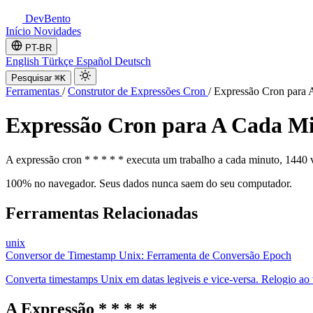
DevBento
Início
Novidades
PT-BR
English
Türkçe
Español
Deutsch
Pesquisar
⌘K
Ferramentas
/
Construtor de Expressões Cron
/
Expressão Cron para A
Expressão Cron para A Cada Min
A expressão cron * * * * * executa um trabalho a cada minuto, 1440 v
100% no navegador. Seus dados nunca saem do seu computador.
Ferramentas Relacionadas
unix
Conversor de Timestamp Unix: Ferramenta de Conversão Epoch
Converta timestamps Unix em datas legiveis e vice-versa. Relogio ao 
A Expressão * * * * *