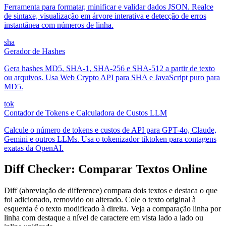
Ferramenta para formatar, minificar e validar dados JSON. Realce
de sintaxe, visualização em árvore interativa e detecção de erros
instantânea com números de linha.
sha
Gerador de Hashes
Gera hashes MD5, SHA-1, SHA-256 e SHA-512 a partir de texto
ou arquivos. Usa Web Crypto API para SHA e JavaScript puro para
MD5.
tok
Contador de Tokens e Calculadora de Custos LLM
Calcule o número de tokens e custos de API para GPT-4o, Claude,
Gemini e outros LLMs. Usa o tokenizador tiktoken para contagens
exatas da OpenAI.
Diff Checker: Comparar Textos Online
Diff (abreviação de difference) compara dois textos e destaca o que
foi adicionado, removido ou alterado. Cole o texto original à
esquerda é o texto modificado à direita. Veja a comparação linha por
linha com destaque a nível de caractere em vista lado a lado ou