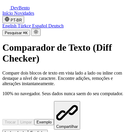
DevBento
Início
Novidades
PT-BR
English
Türkçe
Español
Deutsch
Pesquisar
⌘K
Comparador de Texto (Diff
Checker)
Compare dois blocos de texto em vista lado a lado ou inline com
destaque a nível de caractere. Encontre adições, remoções e
alterações instantaneamente.
100% no navegador. Seus dados nunca saem do seu computador.
Trocar
Limpar
Exemplo
Compartilhar