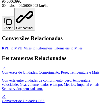
96.56063992
60
mi/h
s
=
96.56063992
km/h
s
Copiar
Compartilhar
Conversões Relacionadas
KPH to MPH
Miles to Kilometers
Kilometers to Miles
Ferramentas Relacionadas
📐
Conversor de Unidades: Comprimento, Peso, Temperatura e Mais
Converta entre unidades de comprimento, peso, temperatura,
velocidade, área, volume, dados e tempo. Métrico, imperial e mais.
Sem servidor, sem cadastro.
📐
Conversor de Unidades CSS