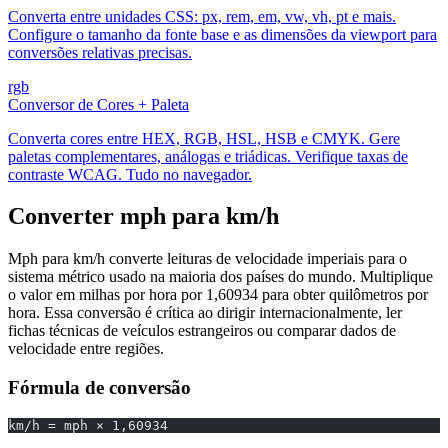
Converta entre unidades CSS: px, rem, em, vw, vh, pt e mais.
Configure o tamanho da fonte base e as dimensões da viewport para
conversões relativas precisas.
rgb
Conversor de Cores + Paleta
Converta cores entre HEX, RGB, HSL, HSB e CMYK. Gere
paletas complementares, análogas e triádicas. Verifique taxas de
contraste WCAG. Tudo no navegador.
Converter mph para km/h
Mph para km/h converte leituras de velocidade imperiais para o
sistema métrico usado na maioria dos países do mundo. Multiplique
o valor em milhas por hora por 1,60934 para obter quilômetros por
hora. Essa conversão é crítica ao dirigir internacionalmente, ler
fichas técnicas de veículos estrangeiros ou comparar dados de
velocidade entre regiões.
Fórmula de conversão
km/h = mph × 1,60934