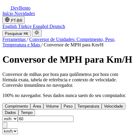
DevBento
Início
Novidades
PT-BR
English
Türkçe
Español
Deutsch
Pesquisar
⌘K
Ferramentas
/
Conversor de Unidades: Comprimento, Peso,
Temperatura e Mais
/
Conversor de MPH para Km/H
Conversor de MPH para Km/H
Conversor de milhas por hora para quilômetros por hora com
fórmula exata, tabela de referência e contexto de velocidade.
Conversão instantânea no navegador.
100% no navegador. Seus dados nunca saem do seu computador.
Comprimento
Área
Volume
Peso
Temperatura
Velocidade
Dados
Tempo