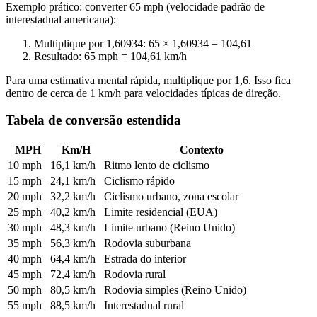
Exemplo prático: converter 65 mph (velocidade padrão de
interestadual americana):
Multiplique por 1,60934: 65 × 1,60934 = 104,61
Resultado: 65 mph = 104,61 km/h
Para uma estimativa mental rápida, multiplique por 1,6. Isso fica
dentro de cerca de 1 km/h para velocidades típicas de direção.
Tabela de conversão estendida
MPH
Km/H
Contexto
10 mph
16,1 km/h
Ritmo lento de ciclismo
15 mph
24,1 km/h
Ciclismo rápido
20 mph
32,2 km/h
Ciclismo urbano, zona escolar
25 mph
40,2 km/h
Limite residencial (EUA)
30 mph
48,3 km/h
Limite urbano (Reino Unido)
35 mph
56,3 km/h
Rodovia suburbana
40 mph
64,4 km/h
Estrada do interior
45 mph
72,4 km/h
Rodovia rural
50 mph
80,5 km/h
Rodovia simples (Reino Unido)
55 mph
88,5 km/h
Interestadual rural