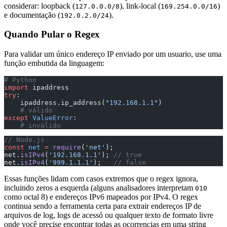
considerar: loopback (
), link-local (
)
127.0.0.0/8
169.254.0.0/16
e documentação (
).
192.0.2.0/24
Quando Pular o Regex
Para validar um único endereço IP enviado por um usuario, use uma
função embutida da linguagem:
# Python
import
 ipaddress
try
:
    ipaddress.ip_address(
"192.168.1.1"
)
    # válido
except
 ValueError
:
    # inválido
// Node.js
const
 net
 =
 require
(
'net'
);
net.
isIPv4
(
'192.168.1.1'
); 
// true
net.
isIPv4
(
'999.1.1.1'
);   
// false
Essas funções lidam com casos extremos que o regex ignora,
incluindo zeros a esquerda (alguns analisadores interpretam
010
como octal 8) e endereços IPv6 mapeados por IPv4. O regex
continua sendo a ferramenta certa para extrair endereços IP de
arquivos de log, logs de acessó ou qualquer texto de formato livre
onde você precise encontrar todas as ocorrencias em uma string