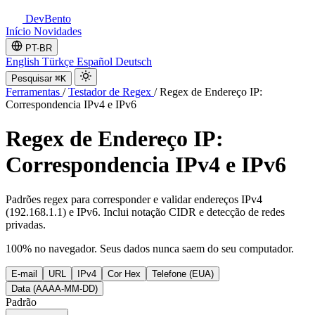
DevBento
Início
Novidades
PT-BR
English
Türkçe
Español
Deutsch
Pesquisar
⌘K
Ferramentas
/
Testador de Regex
/
Regex de Endereço IP:
Correspondencia IPv4 e IPv6
Regex de Endereço IP:
Correspondencia IPv4 e IPv6
Padrões regex para corresponder e validar endereços IPv4
(192.168.1.1) e IPv6. Inclui notação CIDR e detecção de redes
privadas.
100% no navegador. Seus dados nunca saem do seu computador.
E-mail
URL
IPv4
Cor Hex
Telefone (EUA)
Data (AAAA-MM-DD)
Padrão