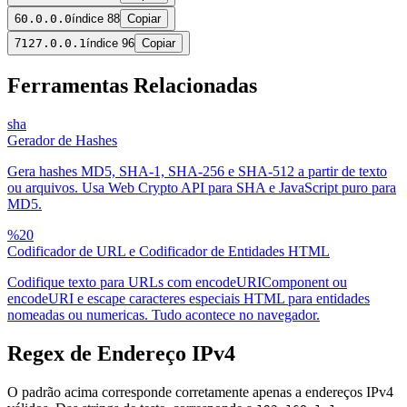
6
0.0.0.0
índice 88
Copiar
7
127.0.0.1
índice 96
Copiar
Ferramentas Relacionadas
sha
Gerador de Hashes
Gera hashes MD5, SHA-1, SHA-256 e SHA-512 a partir de texto
ou arquivos. Usa Web Crypto API para SHA e JavaScript puro para
MD5.
%20
Codificador de URL e Codificador de Entidades HTML
Codifique texto para URLs com encodeURIComponent ou
encodeURI e escape caracteres especiais HTML para entidades
nomeadas ou numericas. Tudo acontece no navegador.
Regex de Endereço IPv4
O padrão acima corresponde corretamente apenas a endereços IPv4