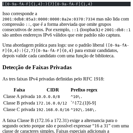
([0-9a-fA-F]{1,4}:){7}[0-9a-fA-F]{1,4}
Isso corresponde a
mas não lida com
2001:0db8:85a3:0000:0000:8a2e:0370:7334
compressão
, que é a forma abreviada que omite grupos
::
consecutivos de zeros. Por exemplo,
(loopback) e
::1
2001:db8::1
são ambos endereços IPv6 válidos que este padrão não captura.
Uma abordagem prática para logs: use o padrão liberal
([0-9a-fA-
para extrair candidatos,
F]{0,4}:){2,7}[0-9a-fA-F]{0,4}
depois valide cada candidato com uma função de biblioteca.
Detecção de Faixas Privadas
As tres faixas IPv4 privadas definidas pelo RFC 1918:
Faixa
CIDR
Prefixo regex
Classe A privada
10.0.0.0/8
^10\.
Classe B privada
`^172.(1[6-9]
172.16.0.0/12
Classe C privada
192.168.0.0/16
^192\.168\.
A faixa Classe B (172.16 a 172.31) exige a alternancia para o
segundo octeto porque não e possível expressar “16 a 31” com uma
classe de caracteres simples. Faixas especiais adicionais a