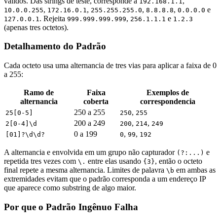
válidos. Das strings de teste, corresponde a
,
192.168.1.1
,
,
,
,
e
10.0.0.255
172.16.0.1
255.255.255.0
8.8.8.8
0.0.0.0
. Rejeita
,
e
127.0.0.1
999.999.999.999
256.1.1.1
1.2.3
(apenas tres octetos).
Detalhamento do Padrão
Cada octeto usa uma alternancia de tres vias para aplicar a faixa de 0
a 255:
Ramo de
Faixa
Exemplos de
alternancia
coberta
correspondencia
250 a 255
,
25[0-5]
250
255
200 a 249
,
,
2[0-4]\d
200
214
249
0 a 199
,
,
[01]?\d\d?
0
99
192
A alternancia e envolvida em um grupo não capturador
e
(?:...)
repetida tres vezes com
entre elas usando
, então o octeto
\.
{3}
final repete a mesma alternancia. Limites de palavra
em ambas as
\b
extremidades evitam que o padrão corresponda a um endereço IP
que aparece como substring de algo maior.
Por que o Padrão Ingênuo Falha