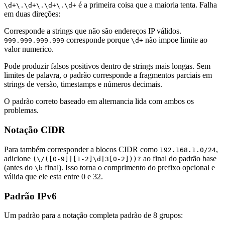
é a primeira coisa que a maioria tenta. Falha
\d+\.\d+\.\d+\.\d+
em duas direções:
Corresponde a strings que não são endereços IP válidos.
corresponde porque
não impoe limite ao
999.999.999.999
\d+
valor numerico.
Pode produzir falsos positivos dentro de strings mais longas. Sem
limites de palavra, o padrão corresponde a fragmentos parciais em
strings de versão, timestamps e números decimais.
O padrão correto baseado em alternancia lida com ambos os
problemas.
Notação CIDR
Para também corresponder a blocos CIDR como
,
192.168.1.0/24
adicione
ao final do padrão base
(\/([0-9]|[1-2]\d|3[0-2]))?
(antes do
final). Isso torna o comprimento do prefixo opcional e
\b
válida que ele esta entre 0 e 32.
Padrão IPv6
Um padrão para a notação completa padrão de 8 grupos: