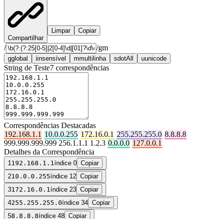
Limpar
Copiar
Compartilhar
/
/
gm
g
global
i
insensível
m
multilinha
s
dotAll
u
unicode
String de Teste
7
correspondências
Correspondências Destacadas
192.168.1.1
10.0.0.255
172.16.0.1
255.255.255.0
8.8.8.8
999.999.999.999 256.1.1.1 1.2.3
0.0.0.0
127.0.0.1
Detalhes da Correspondência
1
192.168.1.1
índice 0
Copiar
2
10.0.0.255
índice 12
Copiar
3
172.16.0.1
índice 23
Copiar
4
255.255.255.0
índice 34
Copiar
5
8.8.8.8
índice 48
Copiar