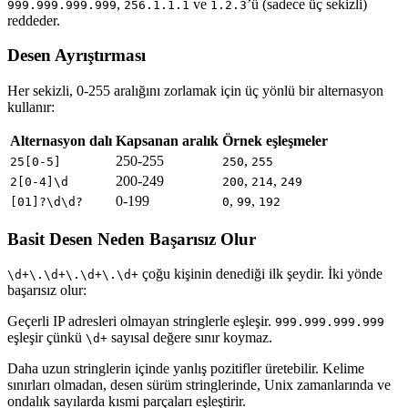
,
ve
’ü (sadece üç sekizli)
999.999.999.999
256.1.1.1
1.2.3
reddeder.
Desen Ayrıştırması
Her sekizli, 0-255 aralığını zorlamak için üç yönlü bir alternasyon
kullanır:
Alternasyon dalı
Kapsanan aralık
Örnek eşleşmeler
250-255
,
25[0-5]
250
255
200-249
,
,
2[0-4]\d
200
214
249
0-199
,
,
[01]?\d\d?
0
99
192
Basit Desen Neden Başarısız Olur
çoğu kişinin denediği ilk şeydir. İki yönde
\d+\.\d+\.\d+\.\d+
başarısız olur:
Geçerli IP adresleri olmayan stringlerle eşleşir.
999.999.999.999
eşleşir çünkü
sayısal değere sınır koymaz.
\d+
Daha uzun stringlerin içinde yanlış pozitifler üretebilir. Kelime
sınırları olmadan, desen sürüm stringlerinde, Unix zamanlarında ve
ondalık sayılarda kısmi parçaları eşleştirir.