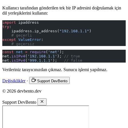
Kullanıcı tarafından gönderilen tek bir IP adresini doğrulamak için
dil yerleşiklerini kullanın:
import
 ipaddress
try
:
    ipaddress.ip_address(
"192.168.1.1"
)
    # geçerli
except
 ValueError
:
    # geçersiz
const
 net
 =
 require
(
'net'
);
net.
isIPv4
(
'192.168.1.1'
); 
// true
net.
isIPv4
(
'999.1.1.1'
);   
// false
Verileriniz tarayıcınızdan çıkmaz. Sunucu işlemi yapılmaz.
Değişiklikler
·
Support DevBento
© 2026 devbento.dev
Support DevBento