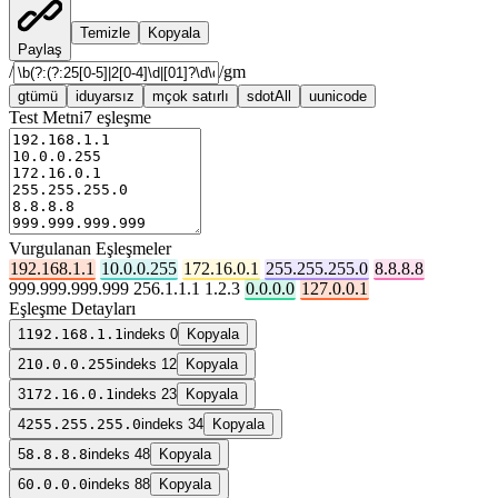
Temizle
Kopyala
Paylaş
/
/
gm
g
tümü
i
duyarsız
m
çok satırlı
s
dotAll
u
unicode
Test Metni
7
eşleşme
Vurgulanan Eşleşmeler
192.168.1.1
10.0.0.255
172.16.0.1
255.255.255.0
8.8.8.8
999.999.999.999 256.1.1.1 1.2.3
0.0.0.0
127.0.0.1
Eşleşme Detayları
1
192.168.1.1
indeks 0
Kopyala
2
10.0.0.255
indeks 12
Kopyala
3
172.16.0.1
indeks 23
Kopyala
4
255.255.255.0
indeks 34
Kopyala
5
8.8.8.8
indeks 48
Kopyala
6
0.0.0.0
indeks 88
Kopyala