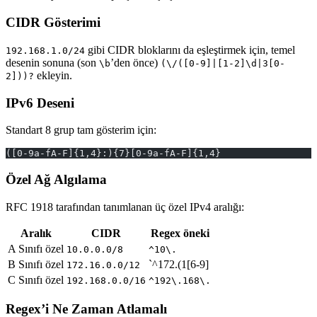
CIDR Gösterimi
gibi CIDR bloklarını da eşleştirmek için, temel
192.168.1.0/24
desenin sonuna (son
’den önce)
\b
(\/([0-9]|[1-2]\d|3[0-
ekleyin.
2]))?
IPv6 Deseni
Standart 8 grup tam gösterim için:
([0-9a-fA-F]{1,4}:){7}[0-9a-fA-F]{1,4}
Özel Ağ Algılama
RFC 1918 tarafından tanımlanan üç özel IPv4 aralığı:
Aralık
CIDR
Regex öneki
A Sınıfı özel
10.0.0.0/8
^10\.
B Sınıfı özel
`^172.(1[6-9]
172.16.0.0/12
C Sınıfı özel
192.168.0.0/16
^192\.168\.
Regex’i Ne Zaman Atlamalı