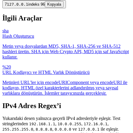
7
127.0.0.1
indeks 96
Kopyala
İlgili Araçlar
sha
Hash Oluşturucu
Metin veya dosyalardan MD5, SHA-1, SHA-256 ve SHA-512
hashleri üretin. SHA için Web Crypto API, MD5 için saf JavaScript
kullanır.
%20
URL Kodlayıcı ve HTML Varlık Dönüştürücü
Metinleri URL'ler için encodeURIComponent veya encodeURI ile
kodlayın, HTML özel karakterlerini adlandırılmış veya sayısal
varlıklara dönüştürün. İşlemler tarayıcınızda gerçekleşir.
IPv4 Adres Regex’i
Yukarıdaki desen yalnızca geçerli IPv4 adresleriyle eşleşir. Test
stringlerinden
,
,
,
192.168.1.1
10.0.0.255
172.16.0.1
,
,
ve
ile eşleşir.
255.255.255.0
8.8.8.8
0.0.0.0
127.0.0.1