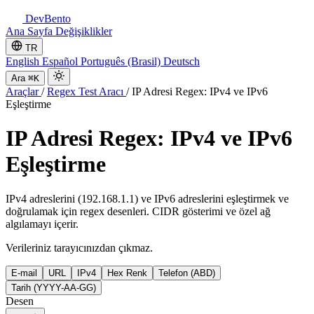
DevBento
Ana Sayfa
Değişiklikler
TR
English
Español
Português (Brasil)
Deutsch
Ara
⌘K
Araçlar
/
Regex Test Aracı
/
IP Adresi Regex: IPv4 ve IPv6
Eşleştirme
IP Adresi Regex: IPv4 ve IPv6
Eşleştirme
IPv4 adreslerini (192.168.1.1) ve IPv6 adreslerini eşleştirmek ve
doğrulamak için regex desenleri. CIDR gösterimi ve özel ağ
algılamayı içerir.
Verileriniz tarayıcınızdan çıkmaz.
E-mail
URL
IPv4
Hex Renk
Telefon (ABD)
Tarih (YYYY-AA-GG)
Desen