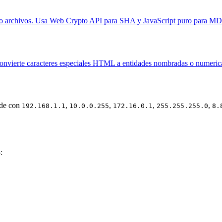
 archivos. Usa Web Crypto API para SHA y JavaScript puro para MD
ierte caracteres especiales HTML a entidades nombradas o numericas
ide con
,
,
,
,
192.168.1.1
10.0.0.255
172.16.0.1
255.255.255.0
8.
: