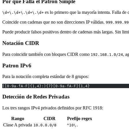
Por qué Falla el Patron Simple
es lo primero que la mayoría intenta. Falla de
\d+\.\d+\.\d+\.\d+
Coincide con cadenas que no son direcciones IP válidas.
999.999.99
Puede producir falsos positivos dentro de cadenas más largas. Sin lim
Notación CIDR
Para coincidir también con bloques CIDR como
, a
192.168.1.0/24
Patron IPv6
Para la notación completa estándar de 8 grupos:
([0-9a-fA-F]{1,4}:){7}[0-9a-fA-F]{1,4}
Detección de Redes Privadas
Los tres rangos IPv4 privados definidos por RFC 1918:
Rango
CIDR
Prefijo regex
Clase A privada
10.0.0.0/8
^10\.