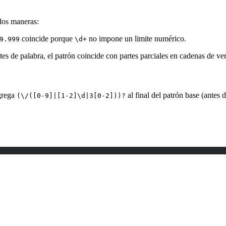
 dos maneras:
coincide porque
no impone un limite numérico.
9.999
\d+
ites de palabra, el patrón coincide con partes parciales en cadenas de 
grega
al final del patrón base (antes 
(\/([0-9]|[1-2]\d|3[0-2]))?