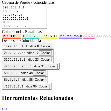
Cadena de Prueba
7
coincidencias
Coincidencias Resaltadas
192.168.1.1
10.0.0.255
172.16.0.1
255.255.255.0
8.8.8.8
999.999.9
Detalles de Coincidencia
1
192.168.1.1
índice 0
Copiar
2
10.0.0.255
índice 12
Copiar
3
172.16.0.1
índice 23
Copiar
4
255.255.255.0
índice 34
Copiar
5
8.8.8.8
índice 48
Copiar
6
0.0.0.0
índice 88
Copiar
7
127.0.0.1
índice 96
Copiar
Herramientas Relacionadas
sha