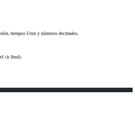
versión, tiempos Unix y números decimales.
del
final).
\b