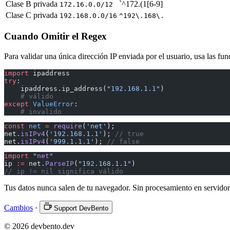
Clase B privada
`^172.(1[6-9]
172.16.0.0/12
Clase C privada
192.168.0.0/16
^192\.168\.
Cuando Omitir el Regex
Para validar una única dirección IP enviada por el usuario, usa las fu
import
 ipaddress
try
:
    ipaddress.ip_address(
"192.168.1.1"
)
    # válido
except
 ValueError
:
    # invalido
const
 net
 =
 require
(
'net'
);
net.
isIPv4
(
'192.168.1.1'
); 
// true
net.
isIPv4
(
'999.1.1.1'
); 
// false
import
 "
net
"
ip 
:=
 net.
ParseIP
(
"192.168.1.1"
)
// ip != nil significa válido
Tus datos nunca salen de tu navegador. Sin procesamiento en servidor
Cambios
·
Support DevBento
© 2026 devbento.dev