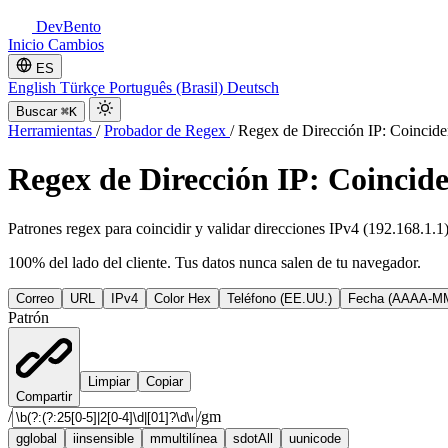
DevBento
Inicio
Cambios
ES
English
Türkçe
Português (Brasil)
Deutsch
Buscar
⌘K
Herramientas
/
Probador de Regex
/
Regex de Dirección IP: Coincide
Regex de Dirección IP: Coincide
Patrones regex para coincidir y validar direcciones IPv4 (192.168.1.1
100% del lado del cliente. Tus datos nunca salen de tu navegador.
Correo
URL
IPv4
Color Hex
Teléfono (EE.UU.)
Fecha (AAAA-M
Patrón
Limpiar
Copiar
Compartir
/
/
gm
g
global
i
insensible
m
multilínea
s
dotAll
u
unicode