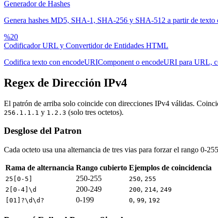
Generador de Hashes
Genera hashes MD5, SHA-1, SHA-256 y SHA-512 a partir de texto o
%20
Codificador URL y Convertidor de Entidades HTML
Codifica texto con encodeURIComponent o encodeURI para URL, conv
Regex de Dirección IPv4
El patrón de arriba solo coincide con direcciones IPv4 válidas. Coinc
y
(solo tres octetos).
256.1.1.1
1.2.3
Desglose del Patron
Cada octeto usa una alternancia de tres vias para forzar el rango 0-255
Rama de alternancia
Rango cubierto
Ejemplos de coincidencia
250-255
,
25[0-5]
250
255
200-249
,
,
2[0-4]\d
200
214
249
0-199
,
,
[01]?\d\d?
0
99
192