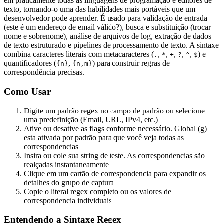
em praticamente todas as linguagens de programação e editores de
texto, tornando-o uma das habilidades mais portáveis que um
desenvolvedor pode aprender. É usado para validação de entrada
(este é um endereço de email válido?), busca e substituição (trocar
nome e sobrenome), análise de arquivos de log, extração de dados
de texto estruturado e pipelines de processamento de texto. A sintaxe
combina caracteres literais com metacaracteres (
,
,
,
,
,
) e
.
*
+
?
^
$
quantificadores (
,
) para construir regras de
{n}
{n,m}
correspondência precisas.
Como Usar
Digite um padrão regex no campo de padrão ou selecione
uma predefinição (Email, URL, IPv4, etc.)
Ative ou desative as flags conforme necessário. Global (g)
esta ativada por padrão para que você veja todas as
correspondencias
Insira ou cole sua string de teste. As correspondencias são
realçadas instantaneamente
Clique em um cartão de correspondencia para expandir os
detalhes do grupo de captura
Copie o literal regex completo ou os valores de
correspondencia individuais
Entendendo a Sintaxe Regex