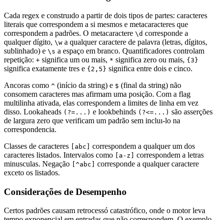
Cada regex e construıdo a partir de dois tipos de partes: caracteres
literais que correspondem a si mesmos e metacaracteres que
correspondem a padrões. O metacaractere
corresponde a
\d
qualquer dígito,
a qualquer caractere de palavra (letras, dígitos,
\w
sublinhado) e
a espaço em branco. Quantificadores controlam
\s
repetição:
significa um ou mais,
significa zero ou mais,
+
*
{3}
significa exatamente tres e
significa entre dois e cinco.
{2,5}
Ancoras como
(início da string) e
(final da string) não
^
$
consomem caracteres mas afirmam uma posição. Com a flag
multilinha ativada, elas correspondem a limites de linha em vez
disso. Lookaheads
e lookbehinds
são asserções
(?=...)
(?<=...)
de largura zero que verificam um padrão sem incluı-lo na
correspondencia.
Classes de caracteres
correspondem a qualquer um dos
[abc]
caracteres listados. Intervalos como
correspondem a letras
[a-z]
minusculas. Negação
corresponde a qualquer caractere
[^abc]
exceto os listados.
Considerações de Desempenho
Certos padrões causam retrocessó catastrófico, onde o motor leva
tempo exponencial em entradas que não correspondem. O exemplo