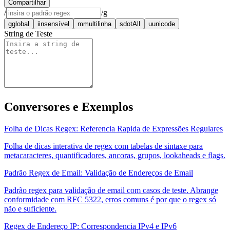
Compartilhar
/
/
g
g
global
i
insensível
m
multilinha
s
dotAll
u
unicode
String de Teste
Conversores e Exemplos
Folha de Dicas Regex: Referencia Rapida de Expressões Regulares
Folha de dicas interativa de regex com tabelas de sintaxe para
metacaracteres, quantificadores, ancoras, grupos, lookaheads e flags.
Padrão Regex de Email: Validação de Endereços de Email
Padrão regex para validação de email com casos de teste. Abrange
conformidade com RFC 5322, erros comuns é por que o regex só
não e suficiente.
Regex de Endereço IP: Correspondencia IPv4 e IPv6