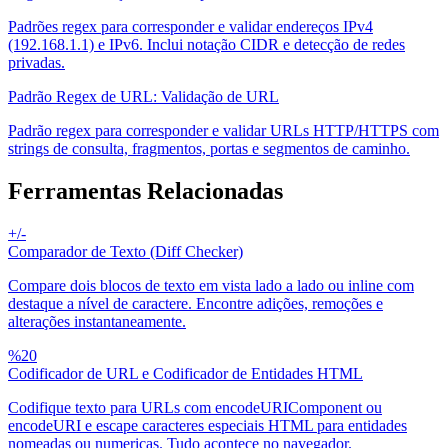
Padrões regex para corresponder e validar endereços IPv4
(192.168.1.1) e IPv6. Inclui notação CIDR e detecção de redes
privadas.
Padrão Regex de URL: Validação de URL
Padrão regex para corresponder e validar URLs HTTP/HTTPS com
strings de consulta, fragmentos, portas e segmentos de caminho.
Ferramentas Relacionadas
+/-
Comparador de Texto (Diff Checker)
Compare dois blocos de texto em vista lado a lado ou inline com
destaque a nível de caractere. Encontre adições, remoções e
alterações instantaneamente.
%20
Codificador de URL e Codificador de Entidades HTML
Codifique texto para URLs com encodeURIComponent ou
encodeURI e escape caracteres especiais HTML para entidades
nomeadas ou numericas. Tudo acontece no navegador.