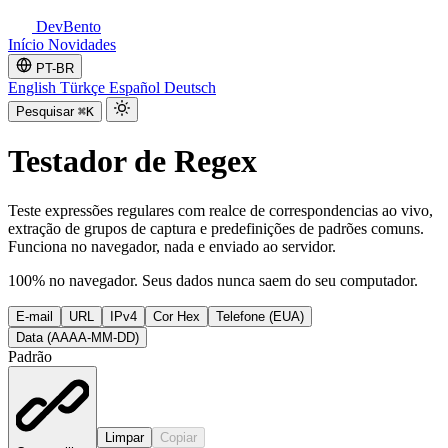
DevBento
Início
Novidades
PT-BR
English
Türkçe
Español
Deutsch
Pesquisar
⌘K
Testador de Regex
Teste expressões regulares com realce de correspondencias ao vivo,
extração de grupos de captura e predefinições de padrões comuns.
Funciona no navegador, nada e enviado ao servidor.
100% no navegador. Seus dados nunca saem do seu computador.
E-mail
URL
IPv4
Cor Hex
Telefone (EUA)
Data (AAAA-MM-DD)
Padrão
Limpar
Copiar