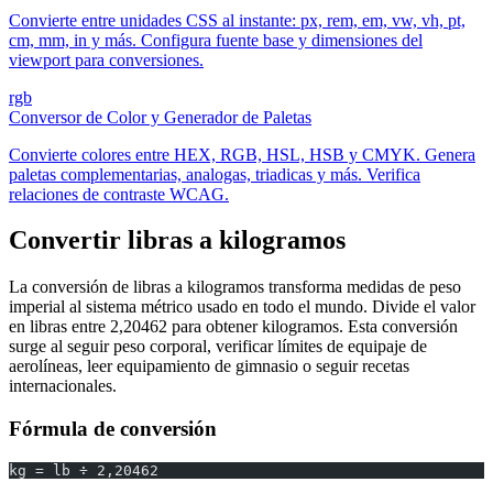
Convierte entre unidades CSS al instante: px, rem, em, vw, vh, pt,
cm, mm, in y más. Configura fuente base y dimensiones del
viewport para conversiones.
rgb
Conversor de Color y Generador de Paletas
Convierte colores entre HEX, RGB, HSL, HSB y CMYK. Genera
paletas complementarias, analogas, triadicas y más. Verifica
relaciones de contraste WCAG.
Convertir libras a kilogramos
La conversión de libras a kilogramos transforma medidas de peso
imperial al sistema métrico usado en todo el mundo. Divide el valor
en libras entre 2,20462 para obtener kilogramos. Esta conversión
surge al seguir peso corporal, verificar límites de equipaje de
aerolíneas, leer equipamiento de gimnasio o seguir recetas
internacionales.
Fórmula de conversión
kg = lb ÷ 2,20462