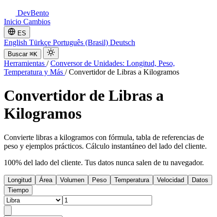
DevBento
Inicio
Cambios
ES
English
Türkçe
Português (Brasil)
Deutsch
Buscar
⌘K
Herramientas
/
Conversor de Unidades: Longitud, Peso,
Temperatura y Más
/
Convertidor de Libras a Kilogramos
Convertidor de Libras a
Kilogramos
Convierte libras a kilogramos con fórmula, tabla de referencias de
peso y ejemplos prácticos. Cálculo instantáneo del lado del cliente.
100% del lado del cliente. Tus datos nunca salen de tu navegador.
Longitud
Área
Volumen
Peso
Temperatura
Velocidad
Datos
Tiempo