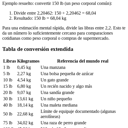
Ejemplo resuelto: convertir 150 lb (un peso corporal común):
Divide entre 2,20462: 150 ÷ 2,20462 = 68,04
Resultado: 150 lb = 68,04 kg
Para una estimación mental rápida, divide las libras entre 2,2. Esto te
da un número lo suficientemente cercano para comparaciones
cotidianas como peso corporal o compras de supermercado.
Tabla de conversión extendida
Libras
Kilogramos
Referencia del mundo real
1 lb
0,45 kg
Una manzana
5 lb
2,27 kg
Una bolsa pequeña de azúcar
10 lb
4,54 kg
Un gato grande
15 lb
6,80 kg
Un recién nacido y algo más
20 lb
9,07 kg
Una sandía grande
30 lb
13,61 kg
Un niño pequeño
40 lb
18,14 kg
Una maleta mediana
Límite de equipaje documentado (algunas
50 lb
22,68 kg
aerolíneas)
75 lb
34,02 kg
Una raza de perro grande