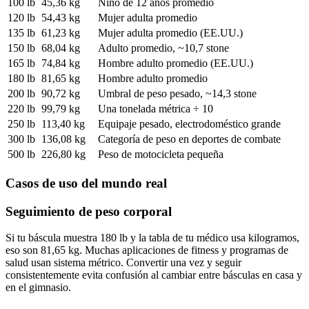
100 lb
45,36 kg
Niño de 12 años promedio
120 lb
54,43 kg
Mujer adulta promedio
135 lb
61,23 kg
Mujer adulta promedio (EE.UU.)
150 lb
68,04 kg
Adulto promedio, ~10,7 stone
165 lb
74,84 kg
Hombre adulto promedio (EE.UU.)
180 lb
81,65 kg
Hombre adulto promedio
200 lb
90,72 kg
Umbral de peso pesado, ~14,3 stone
220 lb
99,79 kg
Una tonelada métrica ÷ 10
250 lb
113,40 kg
Equipaje pesado, electrodoméstico grande
300 lb
136,08 kg
Categoría de peso en deportes de combate
500 lb
226,80 kg
Peso de motocicleta pequeña
Casos de uso del mundo real
Seguimiento de peso corporal
Si tu báscula muestra 180 lb y la tabla de tu médico usa kilogramos,
eso son 81,65 kg. Muchas aplicaciones de fitness y programas de
salud usan sistema métrico. Convertir una vez y seguir
consistentemente evita confusión al cambiar entre básculas en casa y
en el gimnasio.