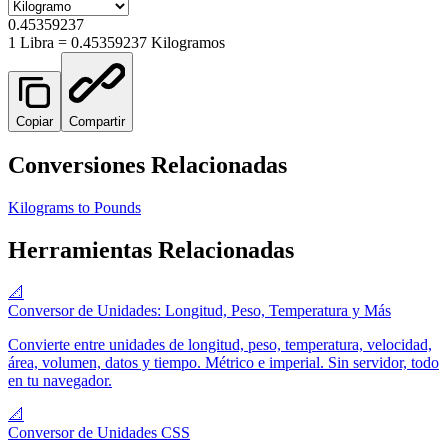
0.45359237
1
Libra
=
0.45359237
Kilogramo
s
Copiar
Compartir
Conversiones Relacionadas
Kilograms to Pounds
Herramientas Relacionadas
📐
Conversor de Unidades: Longitud, Peso, Temperatura y Más
Convierte entre unidades de longitud, peso, temperatura, velocidad,
área, volumen, datos y tiempo. Métrico e imperial. Sin servidor, todo
en tu navegador.
📐
Conversor de Unidades CSS