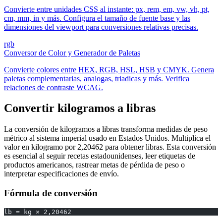
Convierte entre unidades CSS al instante: px, rem, em, vw, vh, pt,
cm, mm, in y más. Configura el tamaño de fuente base y las
dimensiones del viewport para conversiones relativas precisas.
rgb
Conversor de Color y Generador de Paletas
Convierte colores entre HEX, RGB, HSL, HSB y CMYK. Genera
paletas complementarias, analogas, triadicas y más. Verifica
relaciones de contraste WCAG.
Convertir kilogramos a libras
La conversión de kilogramos a libras transforma medidas de peso
métrico al sistema imperial usado en Estados Unidos. Multiplica el
valor en kilogramo por 2,20462 para obtener libras. Esta conversión
es esencial al seguir recetas estadounidenses, leer etiquetas de
productos americanos, rastrear metas de pérdida de peso o
interpretar especificaciones de envío.
Fórmula de conversión
lb = kg × 2,20462