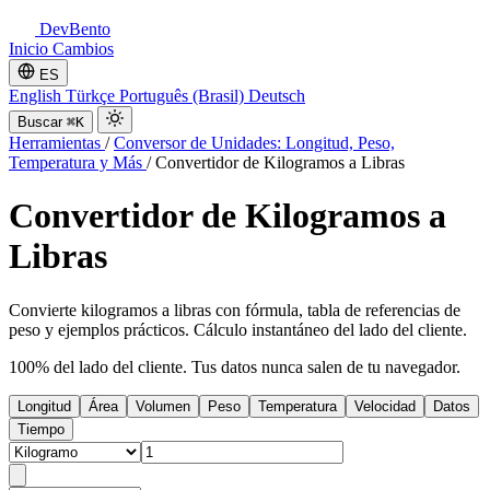
DevBento
Inicio
Cambios
ES
English
Türkçe
Português (Brasil)
Deutsch
Buscar
⌘K
Herramientas
/
Conversor de Unidades: Longitud, Peso,
Temperatura y Más
/
Convertidor de Kilogramos a Libras
Convertidor de Kilogramos a
Libras
Convierte kilogramos a libras con fórmula, tabla de referencias de
peso y ejemplos prácticos. Cálculo instantáneo del lado del cliente.
100% del lado del cliente. Tus datos nunca salen de tu navegador.
Longitud
Área
Volumen
Peso
Temperatura
Velocidad
Datos
Tiempo