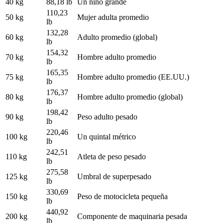
40 kg
88,18 lb
Un niño grande
110,23
50 kg
Mujer adulta promedio
lb
132,28
60 kg
Adulto promedio (global)
lb
154,32
70 kg
Hombre adulto promedio
lb
165,35
75 kg
Hombre adulto promedio (EE.UU.)
lb
176,37
80 kg
Hombre adulto promedio (global)
lb
198,42
90 kg
Peso adulto pesado
lb
220,46
100 kg
Un quintal métrico
lb
242,51
110 kg
Atleta de peso pesado
lb
275,58
125 kg
Umbral de superpesado
lb
330,69
150 kg
Peso de motocicleta pequeña
lb
440,92
200 kg
Componente de maquinaria pesada
lb