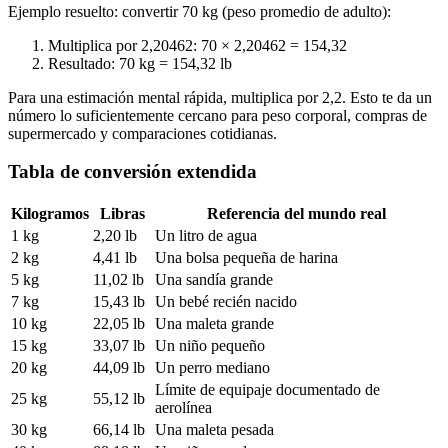
Ejemplo resuelto: convertir 70 kg (peso promedio de adulto):
Multiplica por 2,20462: 70 × 2,20462 = 154,32
Resultado: 70 kg = 154,32 lb
Para una estimación mental rápida, multiplica por 2,2. Esto te da un
número lo suficientemente cercano para peso corporal, compras de
supermercado y comparaciones cotidianas.
Tabla de conversión extendida
Kilogramos
Libras
Referencia del mundo real
1 kg
2,20 lb
Un litro de agua
2 kg
4,41 lb
Una bolsa pequeña de harina
5 kg
11,02 lb
Una sandía grande
7 kg
15,43 lb
Un bebé recién nacido
10 kg
22,05 lb
Una maleta grande
15 kg
33,07 lb
Un niño pequeño
20 kg
44,09 lb
Un perro mediano
Límite de equipaje documentado de
25 kg
55,12 lb
aerolínea
30 kg
66,14 lb
Una maleta pesada