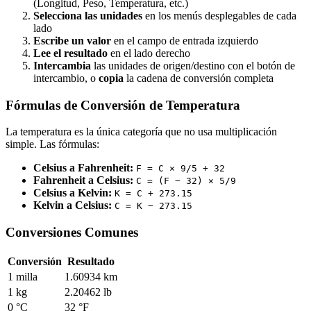
(Longitud, Peso, Temperatura, etc.)
Selecciona las unidades
en los menús desplegables de cada
lado
Escribe un valor
en el campo de entrada izquierdo
Lee el resultado
en el lado derecho
Intercambia
las unidades de origen/destino con el botón de
intercambio, o
copia
la cadena de conversión completa
Fórmulas de Conversión de Temperatura
La temperatura es la única categoría que no usa multiplicación
simple. Las fórmulas:
Celsius a Fahrenheit:
F = C × 9/5 + 32
Fahrenheit a Celsius:
C = (F − 32) × 5/9
Celsius a Kelvin:
K = C + 273.15
Kelvin a Celsius:
C = K − 273.15
Conversiones Comunes
Conversión
Resultado
1 milla
1.60934 km
1 kg
2.20462 lb
0 °C
32 °F