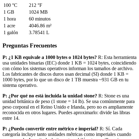
100 °C
212 °F
1 GB
1024 MB
1 hora
60 minutos
1 acre
4046.86 m²
1 galón
3.78541 L
Preguntas Frecuentes
P: ¿1 KB equivale a 1000 bytes o 1024 bytes?
R: Esta herramienta
usa unidades binarias (IEC) donde 1 KB = 1024 bytes, coincidiendo
con cómo los sistemas operativos informan los tamaños de archivo.
Los fabricantes de discos duros usan decimal (SI) donde 1 KB =
1000 bytes, por lo que un disco de 1 TB muestra ~931 GB en tu
sistema operativo.
P: ¿Por qué no está incluida la unidad stone?
R: Stone es una
unidad británica de peso (1 stone = 14 lb). Se usa comúnmente para
peso corporal en el Reino Unido e Irlanda, pero no es ampliamente
reconocida en otros lugares. Puedes aproximarlo: divide las libras
entre 14.
P: ¿Puedo convertir entre métrico e imperial?
R: Sí. Cada
categoría incluye tanto unidades métricas como imperiales cuando