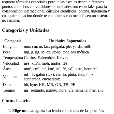
requiere fórmulas especiales porque las escalas tienen diferentes
puntos cero. Los convertidores de unidades son esenciales para la
colaboración internacional, cálculos científicos, cocina, ingeniería y
cualquier situación donde te encuentres con medidas en un sistema
no familiar.
Categorías y Unidades
Categoría
Unidades Soportadas
Longitud
mm, cm, m, km, pulgada, pie, yarda, milla
Peso
mg, g, kg, lb, oz, stone, tonelada métrica
Temperatura
Celsius, Fahrenheit, Kelvin
Velocidad
m/s, km/h, mph, nudos, ft/s
Área
mm², cm², m², km², in², ft², yd², acre, hectárea
mL, L, galón (US), cuarto, pinta, taza, fl oz,
Volumen
cucharada, cucharadita
Datos
bit, byte, KB, MB, GB, TB, PB
Tiempo
ms, segundo, minuto, hora, día, semana, mes, año
Cómo Usarlo
Elige una categoría
haciendo clic en una de las pestañas