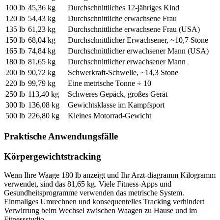
100 lb
45,36 kg
Durchschnittliches 12-jähriges Kind
120 lb
54,43 kg
Durchschnittliche erwachsene Frau
135 lb
61,23 kg
Durchschnittliche erwachsene Frau (USA)
150 lb
68,04 kg
Durchschnittlicher Erwachsener, ~10,7 Stone
165 lb
74,84 kg
Durchschnittlicher erwachsener Mann (USA)
180 lb
81,65 kg
Durchschnittlicher erwachsener Mann
200 lb
90,72 kg
Schwerkraft-Schwelle, ~14,3 Stone
220 lb
99,79 kg
Eine metrische Tonne ÷ 10
250 lb
113,40 kg
Schweres Gepäck, großes Gerät
300 lb
136,08 kg
Gewichtsklasse im Kampfsport
500 lb
226,80 kg
Kleines Motorrad-Gewicht
Praktische Anwendungsfälle
Körpergewichtstracking
Wenn Ihre Waage 180 lb anzeigt und Ihr Arzt-diagramm Kilogramm
verwendet, sind das 81,65 kg. Viele Fitness-Apps und
Gesundheitsprogramme verwenden das metrische System.
Einmaliges Umrechnen und konsequentelles Tracking verhindert
Verwirrung beim Wechsel zwischen Waagen zu Hause und im
Fitnessstudio.