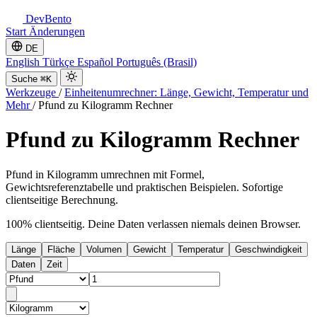
DevBento
Start
Änderungen
DE
English
Türkçe
Español
Português (Brasil)
Suche
⌘K
Werkzeuge
/
Einheitenumrechner: Länge, Gewicht, Temperatur und
Mehr
/
Pfund zu Kilogramm Rechner
Pfund zu Kilogramm Rechner
Pfund in Kilogramm umrechnen mit Formel,
Gewichtsreferenztabelle und praktischen Beispielen. Sofortige
clientseitige Berechnung.
100% clientseitig. Deine Daten verlassen niemals deinen Browser.
Länge
Fläche
Volumen
Gewicht
Temperatur
Geschwindigkeit
Daten
Zeit