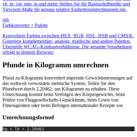
vh, pt, cm, mm, in und mehr. Stellen Sie die Basisschriftgröße und
Viewport-Maße für genaue relative Einheitenumrechnungen ein.
rgb
Farbkonverter + Palette
Konvertiere Farben zwischen HEX, RGB, HSL, HSB und CMYK.
Generiere komplementäre, analoge, triadische und andere Paletten.
Überprüfe WCAG-Kontrastverhältnisse. Die gesamte Verarbeitung
erfolgt in deinem Browser.
Pfunde in Kilogramm umrechnen
Pfund zu Kilogramm konvertiert imperiale Gewichtsmessungen auf
das weltweit verwendete metrische System. Teilen Sie den
Pfundwert durch 2,20462, um Kilogramm zu erhalten. Diese
Umrechnung kommt beim Verfolgen des Körpergewichts, beim
Prüfen von Fluggesellschafts-Gepäcklimits, beim Lesen von
Fitnessgeräten oder beim Befolgen internationaler Rezepte vor.
Umrechnungsformel
kg = lb ÷ 2.20462