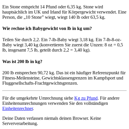
Ein Stone entspricht 14 Pfund oder 6,35 kg. Stone wird
hauptsächlich im UK und Irland für Körpergewicht verwendet. Eine
Person, die „10 Stone” wiegt, wiegt 140 lb oder 63,5 kg.
Wie rechne ich Babygewicht von lb in kg um?
Teilen Sie durch 2,2. Ein 7-lb-Baby wiegt 3,18 kg. Ein 7-lb-8-oz-
Baby wiegt 3,40 kg (konvertieren Sie zuerst die Unzen: 8 oz = 0,5
lb, insgesamt 7,5 lb, geteilt durch 2,2 = 3,40 kg).
Was ist 200 lb in kg?
200 lb entsprechen 90,72 kg. Das ist ein häufiger Referenzpunkt für
Fitness-Meilensteine, Gewichtsklassengrenzen im Kampfsport und
Fluggesellschafts-Frachtgewichtsgrenzen.
Für die umgekehrte Umrechnung siehe
Kg zu Pfund
. Für andere
Einheitenumrechnungen verwenden Sie den vollständigen
Einheitenrechner
.
Deine Daten verlassen niemals deinen Browser. Keine
Serververarbeitung.