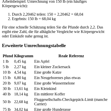
Arbeitsbeispiel: Umrechnung von 150 lb (ein häufiges
Körpergewicht):
Durch 2,20462 teilen: 150 ÷ 2,20462 = 68,04
Ergebnis: 150 lb = 68,04 kg
Für eine schnelle Schätzung teilen Sie die Pfunde durch 2,2. Das
ergibt eine Zahl, die für alltägliche Vergleiche wie Körpergewicht
oder Einkäufe nahe genug ist.
Erweiterte Umrechnungstabelle
Pfund
Kilogramm
Reale Referenz
1 lb
0,45 kg
Ein Apfel
5 lb
2,27 kg
Ein kleiner Zuckersack
10 lb
4,54 kg
Eine große Katze
15 lb
6,80 kg
Ein Neugeborenes plus etwas
20 lb
9,07 kg
Eine große Wassermelone
30 lb
13,61 kg
Ein Kleinkind
40 lb
18,14 kg
Ein mittlerer Koffer
Fluggesellschafts-Checkgepäck-Limit (manche
50 lb
22,68 kg
Carrier)
75 lb
34,02 kg
Eine große Hunderasse