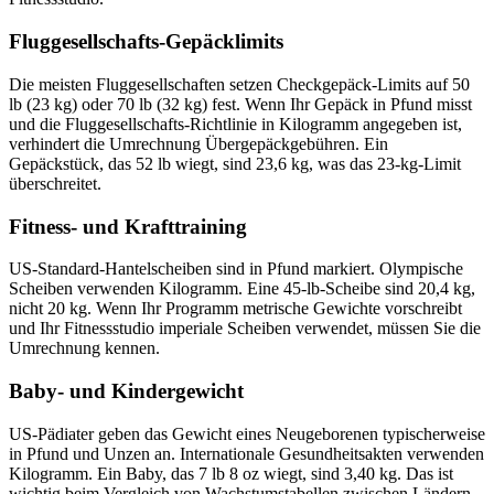
Fluggesellschafts-Gepäcklimits
Die meisten Fluggesellschaften setzen Checkgepäck-Limits auf 50
lb (23 kg) oder 70 lb (32 kg) fest. Wenn Ihr Gepäck in Pfund misst
und die Fluggesellschafts-Richtlinie in Kilogramm angegeben ist,
verhindert die Umrechnung Übergepäckgebühren. Ein
Gepäckstück, das 52 lb wiegt, sind 23,6 kg, was das 23-kg-Limit
überschreitet.
Fitness- und Krafttraining
US-Standard-Hantelscheiben sind in Pfund markiert. Olympische
Scheiben verwenden Kilogramm. Eine 45-lb-Scheibe sind 20,4 kg,
nicht 20 kg. Wenn Ihr Programm metrische Gewichte vorschreibt
und Ihr Fitnessstudio imperiale Scheiben verwendet, müssen Sie die
Umrechnung kennen.
Baby- und Kindergewicht
US-Pädiater geben das Gewicht eines Neugeborenen typischerweise
in Pfund und Unzen an. Internationale Gesundheitsakten verwenden
Kilogramm. Ein Baby, das 7 lb 8 oz wiegt, sind 3,40 kg. Das ist
wichtig beim Vergleich von Wachstumstabellen zwischen Ländern.