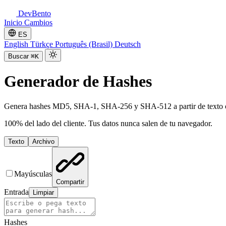
DevBento
Inicio
Cambios
ES
English
Türkçe
Português (Brasil)
Deutsch
Buscar
⌘K
Generador de Hashes
Genera hashes MD5, SHA-1, SHA-256 y SHA-512 a partir de texto o
100% del lado del cliente. Tus datos nunca salen de tu navegador.
Texto
Archivo
Mayúsculas
Compartir
Entrada
Limpiar
Hashes