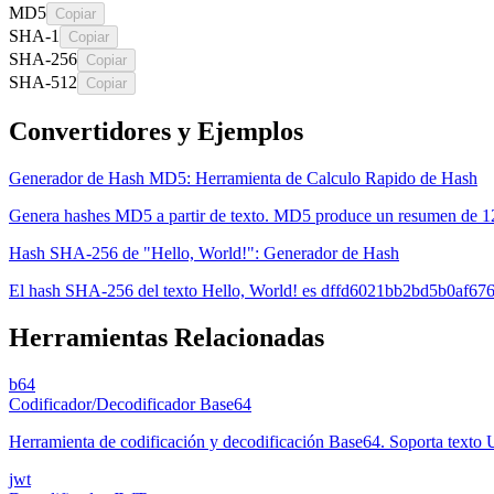
MD5
Copiar
SHA-1
Copiar
SHA-256
Copiar
SHA-512
Copiar
Convertidores y Ejemplos
Generador de Hash MD5: Herramienta de Calculo Rapido de Hash
Genera hashes MD5 a partir de texto. MD5 produce un resumen de 128 
Hash SHA-256 de "Hello, World!": Generador de Hash
El hash SHA-256 del texto Hello, World! es dffd6021bb2bd5b0af6
Herramientas Relacionadas
b64
Codificador/Decodificador Base64
Herramienta de codificación y decodificación Base64. Soporta texto UT
jwt