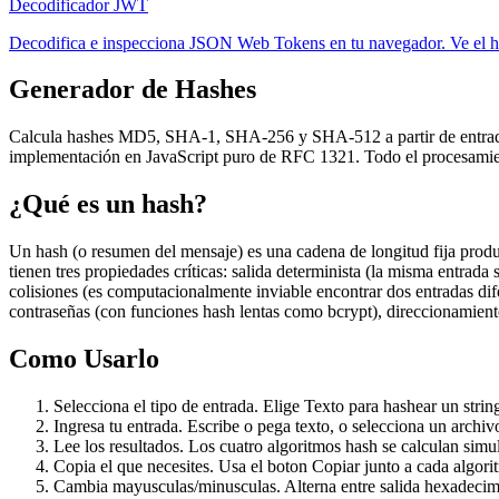
Decodificador JWT
Decodifica e inspecciona JSON Web Tokens en tu navegador. Ve el hea
Generador de Hashes
Calcula hashes MD5, SHA-1, SHA-256 y SHA-512 a partir de entrada 
implementación en JavaScript puro de RFC 1321. Todo el procesamient
¿Qué es un hash?
Un hash (o resumen del mensaje) es una cadena de longitud fija produ
tienen tres propiedades críticas: salida determinista (la misma entrada
colisiones (es computacionalmente inviable encontrar dos entradas dif
contraseñas (con funciones hash lentas como bcrypt), direccionamiento
Como Usarlo
Selecciona el tipo de entrada. Elige Texto para hashear un strin
Ingresa tu entrada. Escribe o pega texto, o selecciona un archiv
Lee los resultados. Los cuatro algoritmos hash se calculan sim
Copia el que necesites. Usa el boton Copiar junto a cada algor
Cambia mayusculas/minusculas. Alterna entre salida hexadeci