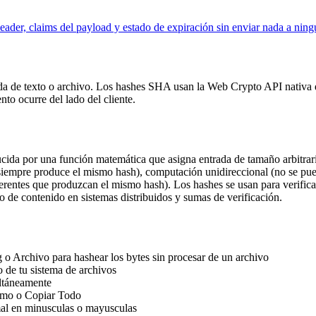
der, claims del payload y estado de expiración sin enviar nada a ningu
de texto o archivo. Los hashes SHA usan la Web Crypto API nativa de
o ocurre del lado del cliente.
cida por una función matemática que asigna entrada de tamaño arbitrario
 siempre produce el mismo hash), computación unidireccional (no se puede
erentes que produzcan el mismo hash). Los hashes se usan para verifica
 de contenido en sistemas distribuidos y sumas de verificación.
g o Archivo para hashear los bytes sin procesar de un archivo
o de tu sistema de archivos
ultáneamente
itmo o Copiar Todo
mal en minusculas o mayusculas