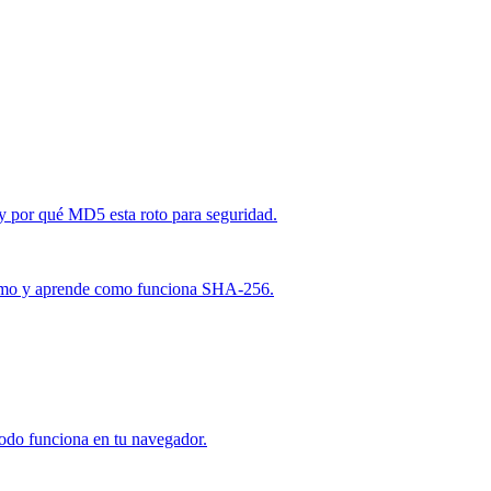
y por qué MD5 esta roto para seguridad.
smo y aprende como funciona SHA-256.
todo funciona en tu navegador.