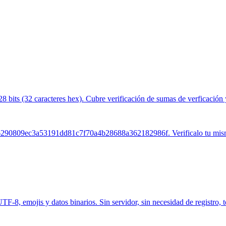
bits (32 caracteres hex). Cubre verificación de sumas de verficación 
76290809ec3a53191dd81c7f70a4b28688a362182986f. Verificalo tu mi
F-8, emojis y datos binarios. Sin servidor, sin necesidad de registro, 