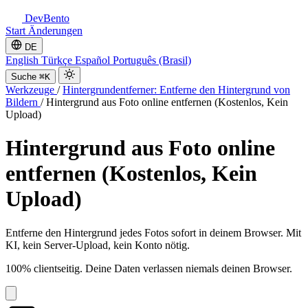
DevBento
Start
Änderungen
DE
English
Türkçe
Español
Português (Brasil)
Suche
⌘K
Werkzeuge
/
Hintergrundentferner: Entferne den Hintergrund von
Bildern
/
Hintergrund aus Foto online entfernen (Kostenlos, Kein
Upload)
Hintergrund aus Foto online
entfernen (Kostenlos, Kein
Upload)
Entferne den Hintergrund jedes Fotos sofort in deinem Browser. Mit
KI, kein Server-Upload, kein Konto nötig.
100% clientseitig. Deine Daten verlassen niemals deinen Browser.