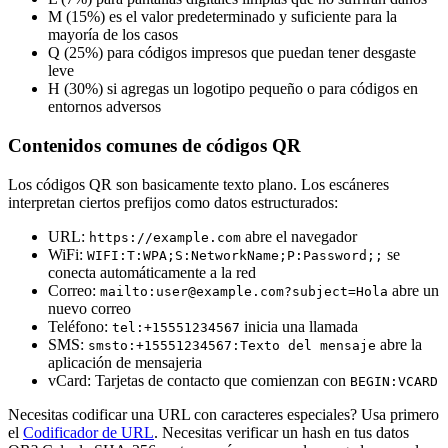
M (15%) es el valor predeterminado y suficiente para la
mayoría de los casos
Q (25%) para códigos impresos que puedan tener desgaste
leve
H (30%) si agregas un logotipo pequeño o para códigos en
entornos adversos
Contenidos comunes de códigos QR
Los códigos QR son basicamente texto plano. Los escáneres
interpretan ciertos prefijos como datos estructurados:
URL:
abre el navegador
https://example.com
WiFi:
se
WIFI:T:WPA;S:NetworkName;P:Password;;
conecta automáticamente a la red
Correo:
abre un
mailto:user@example.com?subject=Hola
nuevo correo
Teléfono:
inicia una llamada
tel:+15551234567
SMS:
abre la
smsto:+15551234567:Texto del mensaje
aplicación de mensajeria
vCard: Tarjetas de contacto que comienzan con
BEGIN:VCARD
Necesitas codificar una URL con caracteres especiales? Usa primero
el
Codificador de URL
. Necesitas verificar un hash en tus datos