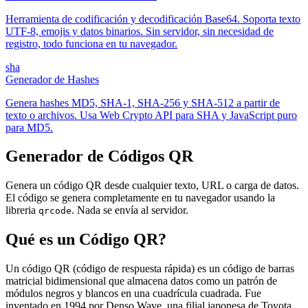
Herramienta de codificación y decodificación Base64. Soporta texto
UTF-8, emojis y datos binarios. Sin servidor, sin necesidad de
registro, todo funciona en tu navegador.
sha
Generador de Hashes
Genera hashes MD5, SHA-1, SHA-256 y SHA-512 a partir de
texto o archivos. Usa Web Crypto API para SHA y JavaScript puro
para MD5.
Generador de Códigos QR
Genera un código QR desde cualquier texto, URL o carga de datos.
El código se genera completamente en tu navegador usando la
libreria
. Nada se envía al servidor.
qrcode
Qué es un Código QR?
Un código QR (código de respuesta rápida) es un código de barras
matricial bidimensional que almacena datos como un patrón de
módulos negros y blancos en una cuadrícula cuadrada. Fue
inventado en 1994 por Denso Wave, una filial japonesa de Toyota,