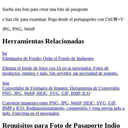
Suelta una foto para crear una foto de pasaporte
o haz clic para examinar. Pega desde el portapapeles con Ctrl/⌘+V
JPG, PNG, WebP
Herramientas Relacionadas
bg
Eliminador de Fondo: Quita el Fondo de Imágenes
Elimina el fondo de fotos con IA en tu navegador. Fotos de
productos, retratos y más. Sin servidor, sin necesidad de registro.
img
Convertidor de Formatos de Imagen: Herramienta de Conversión
PNG, JPG, WebP, HEIC, SVG, GIF, BMP, ICO
Convierte imagenes entre PNG, JPG, WebP, HEIC, SVG, GIF,
BMP e ICO. Redimensionamiento, compresión y vista previa lado a
lado. Funciona en el navegador.
Requisitos para Foto de Pasaporte Indio