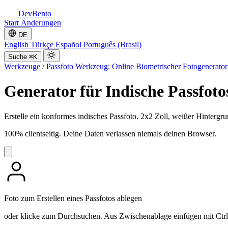
DevBento
Start
Änderungen
DE
English
Türkçe
Español
Português (Brasil)
Suche
⌘K
Werkzeuge
/
Passfoto Werkzeug: Online Biometrischer Fotogenerato
Generator für Indische Passfotos
Erstelle ein konformes indisches Passfoto. 2x2 Zoll, weißer Hinter
100% clientseitig. Deine Daten verlassen niemals deinen Browser.
Foto zum Erstellen eines Passfotos ablegen
oder klicke zum Durchsuchen. Aus Zwischenablage einfügen mit Ct