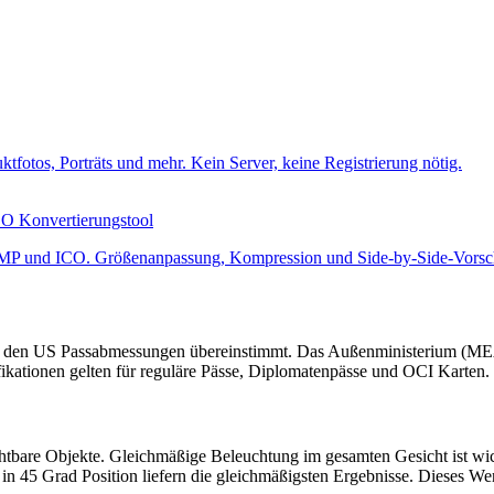
fotos, Porträts und mehr. Kein Server, keine Registrierung nötig.
O Konvertierungstool
P und ICO. Größenanpassung, Kompression und Side-by-Side-Vorscha
t den US Passabmessungen übereinstimmt. Das Außenministerium (MEA) 
ikationen gelten für reguläre Pässe, Diplomatenpässe und OCI Karten.
htbare Objekte. Gleichmäßige Beleuchtung im gesamten Gesicht ist wicht
 in 45 Grad Position liefern die gleichmäßigsten Ergebnisse. Dieses We