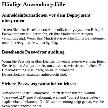
Häufige Anwendungsfälle
Anmeldeinformationen vor dem Deployment
überprüfen
Testen Sie beim Erstellen von Authentifizierungssystemen Beispiel-
Passwörter, um zu überprüfen, ob Ihre Stärkeanforderungen
vernünftig sind. Wenn Ihre Mindest-Passwortrichtlinie Bewertungen
unter 2 erzeugt, ist sie zu nachgiebig.
Bestehende Passwörter auditing
Wenn Sie Passwörter über Dienste hinweg wiederverwenden, fügen
Sie sie in den Analysator ein, um zu sehen, wie sie standhalten. Die
Breach-Prüfung sagt Ihnen, ob sie in bekannten
Datenschutzverletzungen aufgetaucht sind.
Sichere Passwortgewohnheiten lehren
Verwenden Sie den Analysator, um zu demonstrieren, warum
“password123” eine 0 bekommt, während “correct-horse-battery-
staple” eine 4 bekommt. Die Mustererkennung zeigt genau, welche
Schwächen zxcvbn findet.