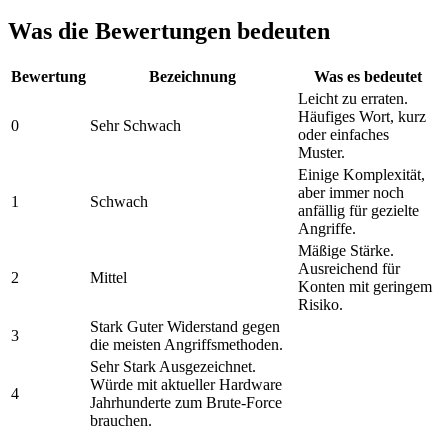
Was die Bewertungen bedeuten
Bewertung
Bezeichnung
Was es bedeutet
Leicht zu erraten.
Häufiges Wort, kurz
0
Sehr Schwach
oder einfaches
Muster.
Einige Komplexität,
aber immer noch
1
Schwach
anfällig für gezielte
Angriffe.
Mäßige Stärke.
Ausreichend für
2
Mittel
Konten mit geringem
Risiko.
Stark Guter Widerstand gegen
3
die meisten Angriffsmethoden.
Sehr Stark Ausgezeichnet.
Würde mit aktueller Hardware
4
Jahrhunderte zum Brute-Force
brauchen.