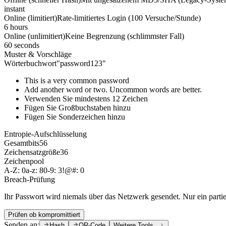
instant
Online (limitiert)
Rate-limitiertes Login (100 Versuche/Stunde)
6 hours
Online (unlimitiert)
Keine Begrenzung (schlimmster Fall)
60 seconds
Muster & Vorschläge
Wörterbuchwort
"
password123
"
This is a very common password
Add another word or two. Uncommon words are better.
Verwenden Sie mindestens 12 Zeichen
Fügen Sie Großbuchstaben hinzu
Fügen Sie Sonderzeichen hinzu
Entropie-Aufschlüsselung
Gesamtbits
56
Zeichensatzgröße
36
Zeichenpool
A-Z:
0
a-z:
8
0-9:
3
!@#:
0
Breach-Prüfung
Ihr Passwort wird niemals über das Netzwerk gesendet. Nur ein parti
Prüfen ob kompromittiert
Senden an:
Hash
QR-Code
Weitere Tools...