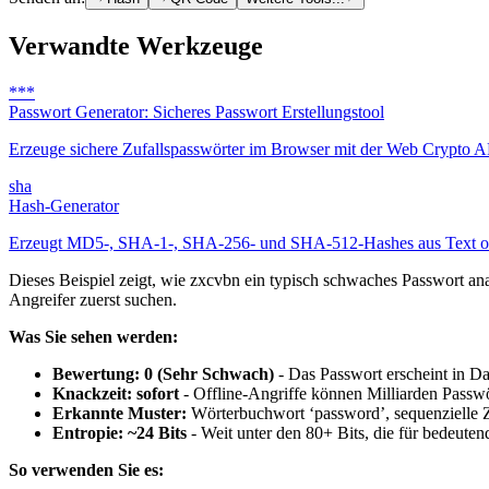
Verwandte Werkzeuge
***
Passwort Generator: Sicheres Passwort Erstellungstool
Erzeuge sichere Zufallspasswörter im Browser mit der Web Crypto API
sha
Hash-Generator
Erzeugt MD5-, SHA-1-, SHA-256- und SHA-512-Hashes aus Text oder
Dieses Beispiel zeigt, wie zxcvbn ein typisch schwaches Passwort ana
Angreifer zuerst suchen.
Was Sie sehen werden:
Bewertung: 0 (Sehr Schwach)
- Das Passwort erscheint in Dat
Knackzeit: sofort
- Offline-Angriffe können Milliarden Passw
Erkannte Muster:
Wörterbuchwort ‘password’, sequenzielle Z
Entropie: ~24 Bits
- Weit unter den 80+ Bits, die für bedeuten
So verwenden Sie es: