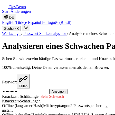
DevBento
Start
Änderungen
DE
English
Türkçe
Español
Português (Brasil)
Suche
⌘K
Werkzeuge
/
Passwort-Stärkeanalysator
/
Analysieren eines Schwache
Analysieren eines Schwachen Pa
Sehen Sie wie zxcvbn häufige Passwortmuster erkennt und Knackzeit
100% clientseitig. Deine Daten verlassen niemals deinen Browser.
Passwort
Teilen
Anzeigen
Knackzeit-Schätzungen
Sehr Schwach
Knackzeit-Schätzungen
Offline (langsamer Hash)
Mit bcrypt/argon2 Passwortspeicherung
instant
Offline (schneller Hash)
Mit ungesalzenem MD5/SHA (Legacy-Syste