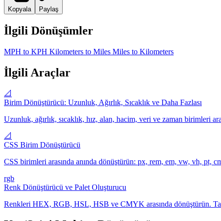
Kopyala
Paylaş
İlgili Dönüşümler
MPH to KPH
Kilometers to Miles
Miles to Kilometers
İlgili Araçlar
📐
Birim Dönüştürücü: Uzunluk, Ağırlık, Sıcaklık ve Daha Fazlası
Uzunluk, ağırlık, sıcaklık, hız, alan, hacim, veri ve zaman birimleri
📐
CSS Birim Dönüştürücü
CSS birimleri arasında anında dönüştürün: px, rem, em, vw, vh, pt, cm
rgb
Renk Dönüştürücü ve Palet Oluşturucu
Renkleri HEX, RGB, HSL, HSB ve CMYK arasında dönüştürün. Tamamlay