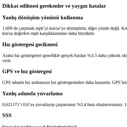
Dikkat edilmesi gerekenler ve yaygın hatalar
Yanlış dönüşüm yönünü kullanma
1,609 ile çarpmak mph’yi km/sa’ye dönüştürür, diğer yönde değil. Km/s
km/sa değerleri mph karşılıklarından daha büyüktür.
Hız göstergesi gecikmesi
Araba hız göstergeleri genellikle gerçek hızdan %3-5 daha yüksek okur
verir.
GPS ve hız göstergesi
GPS tabanlı hız arabanızın hız göstergesinden daha hassastır. GPS’in
Yanlış adımda yuvarlama
0,621371’i 0,6’ya yuvarlayıp çarparsanız %3,4 hata oluşturursunuz. 
SSS