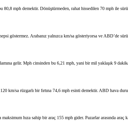
u 80,8 mph demektir. Dönüştürmeden, rahat hissedilen 70 mph ile sürüş ya
epsi göstermez. Arabanız yalnızca km/sa gösteriyorsa ve ABD’de sürüş 
amına gelir. Mph cinsinden bu 6,21 mph, yani bir mil yaklaşık 9 dakik
. 120 km/sa rüzgarlı bir fırtına 74,6 mph esinti demektir. ABD hava du
a maksimum hıza sahip bir araç 155 mph gider. Pazarlar arasında araç k