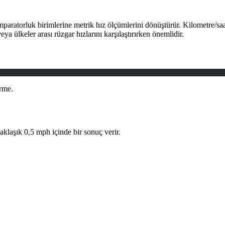
ratorluk birimlerine metrik hız ölçümlerini dönüştürür. Kilometre/saa
ya ülkeler arası rüzgar hızlarını karşılaştırırken önemlidir.
rme.
 yaklaşık 0,5 mph içinde bir sonuç verir.