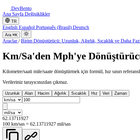
DevBento
Ana Sayfa
Değişiklikler
TR
English
Español
Português (Brasil)
Deutsch
Ara
⌘K
Araçlar
/
Birim Dönüştürücü: Uzunluk, Ağırlık, Sıcaklık ve Daha Faz
Km/Sa'den Mph'ye Dönüştürüc
Kilometre/saati mile/saate dönüştürmek için formül, hız sınırı referansl
Verileriniz tarayıcınızdan çıkmaz.
Uzunluk
Alan
Hacim
Ağırlık
Sıcaklık
Hız
Veri
Zaman
62.13711927
100
km/sa
s
=
62.13711927
mil/sa
s