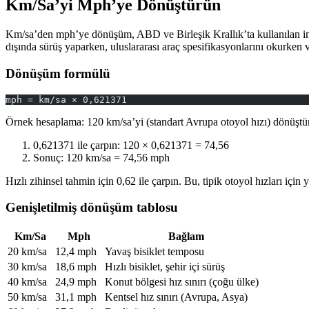
Km/Sa’yi Mph’ye Dönüştürün
Km/sa’den mph’ye dönüşüm, ABD ve Birleşik Krallık’ta kullanılan impa
dışında sürüş yaparken, uluslararası araç spesifikasyonlarını okurken ve
Dönüşüm formülü
mph = km/sa × 0,621371
Örnek hesaplama: 120 km/sa’yi (standart Avrupa otoyol hızı) dönüştü
0,621371 ile çarpın: 120 × 0,621371 = 74,56
Sonuç: 120 km/sa = 74,56 mph
Hızlı zihinsel tahmin için 0,62 ile çarpın. Bu, tipik otoyol hızları için
Genişletilmiş dönüşüm tablosu
Km/Sa
Mph
Bağlam
20 km/sa
12,4 mph
Yavaş bisiklet temposu
30 km/sa
18,6 mph
Hızlı bisiklet, şehir içi sürüş
40 km/sa
24,9 mph
Konut bölgesi hız sınırı (çoğu ülke)
50 km/sa
31,1 mph
Kentsel hız sınırı (Avrupa, Asya)