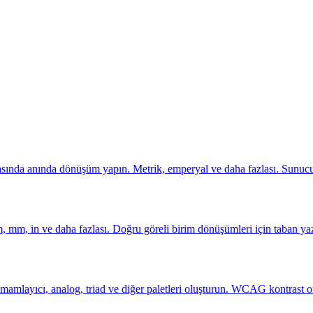
 arasında anında dönüşüm yapın. Metrik, emperyal ve daha fazlası. Sunuc
, mm, in ve daha fazlası. Doğru göreli birim dönüşümleri için taban yaz
ıcı, analog, triad ve diğer paletleri oluşturun. WCAG kontrast ora