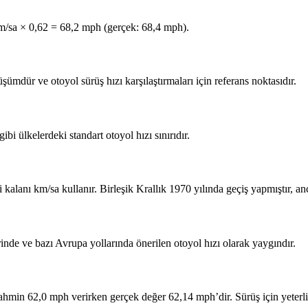
 km/sa × 0,62 = 68,2 mph (gerçek: 68,4 mph).
mdür ve otoyol sürüş hızı karşılaştırmaları için referans noktasıdır.
i ülkelerdeki standart otoyol hızı sınırıdır.
 kalanı km/sa kullanır. Birleşik Krallık 1970 yılında geçiş yapmıştır, a
inde ve bazı Avrupa yollarında önerilen otoyol hızı olarak yaygındır.
ahmin 62,0 mph verirken gerçek değer 62,14 mph’dir. Sürüş için yeterli,