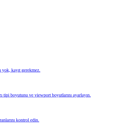
u yok, kayıt gerekmez.
ı tipi boyutunu ve viewport boyutlarını ayarlayın.
nlarını kontrol edin.