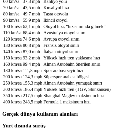
60 km/sa
37,3 mph
Banliyö yolu
70 km/sa
43,5 mph
Kırsal yol hızı
80 km/sa
49,7 mph
Taşra otoyolu
90 km/sa
55,9 mph
İkincil otoyol
100 km/sa
62,1 mph
Otoyol hızı, “hız sınırında gitmek”
110 km/sa
68,4 mph
Avustralya otoyol sınırı
120 km/sa
74,6 mph
Avrupa otoyol sınırı
130 km/sa
80,8 mph
Fransız otoyol sınırı
140 km/sa
87,0 mph
İtalyan otoyol sınırı
150 km/sa
93,2 mph
Yüksek hızlı tren yaklaşma hızı
160 km/sa
99,4 mph
Alman Autobahn önerilen sınırı
180 km/sa
111,8 mph
Spor arabası seyir hızı
200 km/sa
124,3 mph
Süperspor arabası bölgesi
250 km/sa
155,3 mph
Alman Autobahn yumuşak sınırı
300 km/sa
186,4 mph
Yüksek hızlı tren (TGV, Shinkansen)
350 km/sa
217,5 mph
Shanghai Maglev maksimum hızı
400 km/sa
248,5 mph
Formula 1 maksimum hızı
Gerçek dünya kullanım alanları
Yurt dışında sürüş