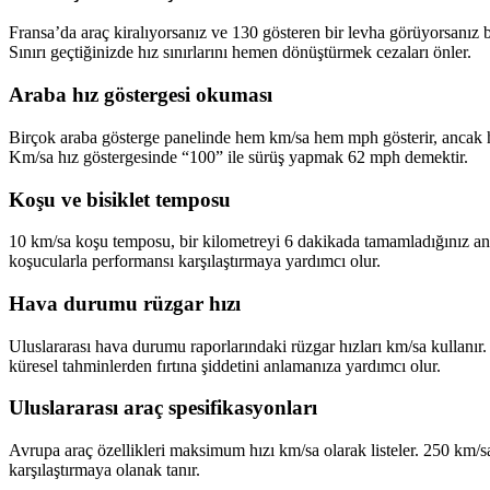
Fransa’da araç kiralıyorsanız ve 130 gösteren bir levha görüyorsanız b
Sınırı geçtiğinizde hız sınırlarını hemen dönüştürmek cezaları önler.
Araba hız göstergesi okuması
Birçok araba gösterge panelinde hem km/sa hem mph gösterir, ancak h
Km/sa hız göstergesinde “100” ile sürüş yapmak 62 mph demektir.
Koşu ve bisiklet temposu
10 km/sa koşu temposu, bir kilometreyi 6 dakikada tamamladığınız anl
koşucularla performansı karşılaştırmaya yardımcı olur.
Hava durumu rüzgar hızı
Uluslararası hava durumu raporlarındaki rüzgar hızları km/sa kullanır
küresel tahminlerden fırtına şiddetini anlamanıza yardımcı olur.
Uluslararası araç spesifikasyonları
Avrupa araç özellikleri maksimum hızı km/sa olarak listeler. 250 km/s
karşılaştırmaya olanak tanır.