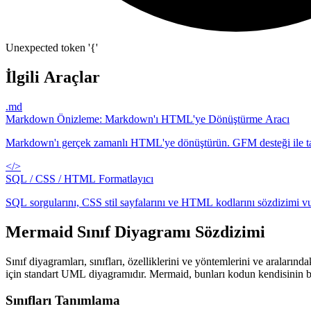
Unexpected token '{'
İlgili Araçlar
.md
Markdown Önizleme: Markdown'ı HTML'ye Dönüştürme Aracı
Markdown'ı gerçek zamanlı HTML'ye dönüştürün. GFM desteği ile tablo,
</>
SQL / CSS / HTML Formatlayıcı
SQL sorgularını, CSS stil sayfalarını ve HTML kodlarını sözdizimi vur
Mermaid Sınıf Diyagramı Sözdizimi
Sınıf diyagramları, sınıfları, özelliklerini ve yöntemlerini ve aralarınd
için standart UML diyagramıdır. Mermaid, bunları kodun kendisinin bas
Sınıfları Tanımlama