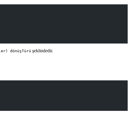
şeklindedir.
ler) dönüşTürü