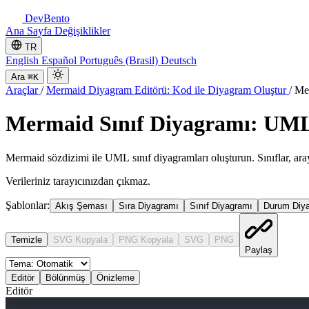
DevBento
Ana Sayfa
Değişiklikler
TR
English
Español
Português (Brasil)
Deutsch
Ara
⌘K
Araçlar
/
Mermaid Diyagram Editörü: Kod ile Diyagram Oluştur
/
Mer
Mermaid Sınıf Diyagramı: UML
Mermaid sözdizimi ile UML sınıf diyagramları oluşturun. Sınıflar, aray
Verileriniz tarayıcınızdan çıkmaz.
Şablonlar:
Akış Şeması
Sıra Diyagramı
Sınıf Diyagramı
Durum Diy
Temizle
SVG Kopyala
PNG Kopyala
SVG
PNG
Paylaş
Editör
Bölünmüş
Önizleme
Editör