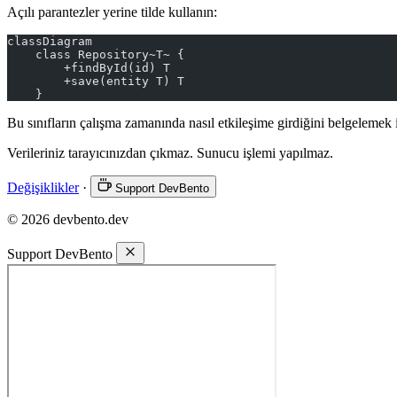
Açılı parantezler yerine tilde kullanın:
classDiagram
    class Repository~T~ {
        +findById(id) T
        +save(entity T) T
    }
Bu sınıfların çalışma zamanında nasıl etkileşime girdiğini belgelemek 
Verileriniz tarayıcınızdan çıkmaz. Sunucu işlemi yapılmaz.
Değişiklikler
·
Support DevBento
© 2026 devbento.dev
Support DevBento