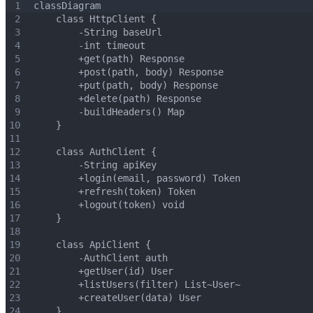
1
classDiagram
2
    class HttpClient {
3
        -String baseUrl
4
        -int timeout
5
        +get(path) Response
6
        +post(path, body) Response
7
        +put(path, body) Response
8
        +delete(path) Response
9
        -buildHeaders() Map
10
    }
11
12
    class AuthClient {
13
        -String apiKey
14
        +login(email, password) Token
15
        +refresh(token) Token
16
        +logout(token) void
17
    }
18
19
    class ApiClient {
20
        -AuthClient auth
21
        +getUser(id) User
22
        +listUsers(filter) List~User~
23
        +createUser(data) User
24
    }