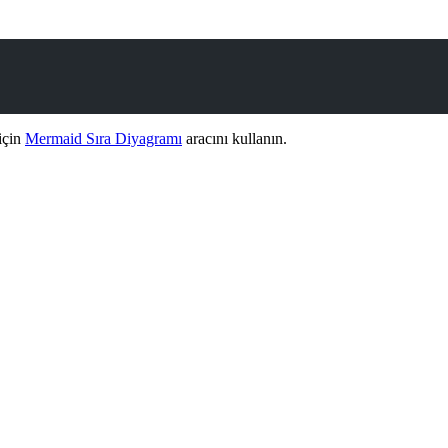
için
Mermaid Sıra Diyagramı
aracını kullanın.