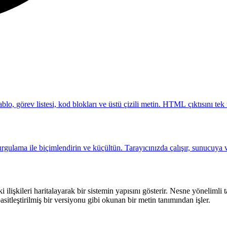
 görev listesi, kod blokları ve üstü çizili metin. HTML çıktısını tek 
gulama ile biçimlendirin ve küçültün. Tarayıcınızda çalışır, sunucuya 
aki ilişkileri haritalayarak bir sistemin yapısını gösterir. Nesne yöneliml
itleştirilmiş bir versiyonu gibi okunan bir metin tanımından işler.