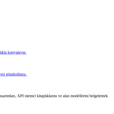
tıkla kopyalayın.
veri gönderilmez.
i tasarımları, API istemci kitaplıklarını ve alan modellerini belgelemek