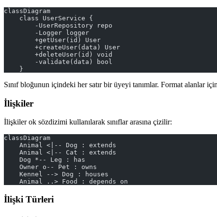
classDiagram
    class UserService {
        -UserRepository repo
        -Logger logger
        +getUser(id) User
        +createUser(data) User
        +deleteUser(id) void
        -validate(data) bool
    }
Sınıf bloğunun içindeki her satır bir üyeyi tanımlar. Format alanlar içi
İlişkiler
İlişkiler ok sözdizimi kullanılarak sınıflar arasına çizilir:
classDiagram
    Animal <|-- Dog : extends
    Animal <|-- Cat : extends
    Dog *-- Leg : has
    Owner o-- Pet : owns
    Kennel --> Dog : houses
    Animal ..> Food : depends on
İlişki Türleri