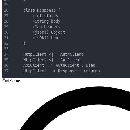
25
26
    class Response {
27
        +int status
28
        +String body
29
        +Map headers
30
        +json() Object
31
        +isOk() bool
32
    }
33
34
    HttpClient <|-- AuthClient
35
    HttpClient <|-- ApiClient
36
    ApiClient --> AuthClient : uses
37
    HttpClient ..> Response : returns
Önizleme