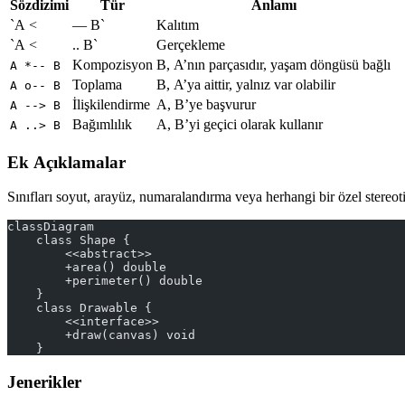
Sözdizimi
Tür
Anlamı
`A <
— B`
Kalıtım
`A <
.. B`
Gerçekleme
Kompozisyon
B, A’nın parçasıdır, yaşam döngüsü bağlı
A *-- B
Toplama
B, A’ya aittir, yalnız var olabilir
A o-- B
İlişkilendirme
A, B’ye başvurur
A --> B
Bağımlılık
A, B’yi geçici olarak kullanır
A ..> B
Ek Açıklamalar
Sınıfları soyut, arayüz, numaralandırma veya herhangi bir özel stereoti
classDiagram
    class Shape {
        <<abstract>>
        +area() double
        +perimeter() double
    }
    class Drawable {
        <<interface>>
        +draw(canvas) void
    }
Jenerikler