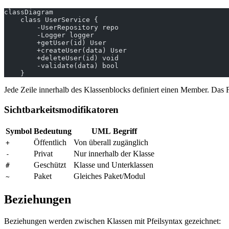
classDiagram
    class UserService {
        -UserRepository repo
        -Logger logger
        +getUser(id) User
        +createUser(data) User
        +deleteUser(id) void
        -validate(data) bool
    }
Jede Zeile innerhalb des Klassenblocks definiert einen Member. Das 
Sichtbarkeitsmodifikatoren
Symbol
Bedeutung
UML Begriff
Öffentlich
Von überall zugänglich
+
Privat
Nur innerhalb der Klasse
-
Geschützt
Klasse und Unterklassen
#
Paket
Gleiches Paket/Modul
~
Beziehungen
Beziehungen werden zwischen Klassen mit Pfeilsyntax gezeichnet: