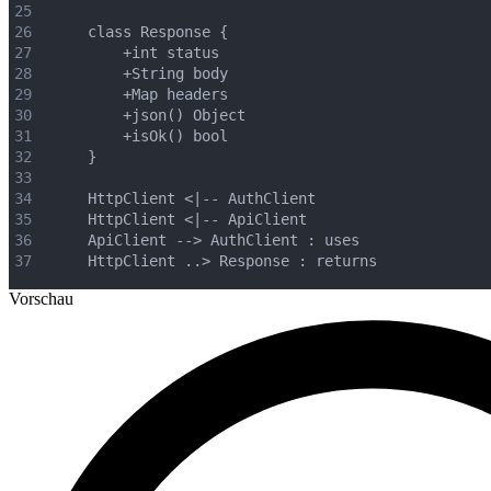
25
26
    class Response {
27
        +int status
28
        +String body
29
        +Map headers
30
        +json() Object
31
        +isOk() bool
32
    }
33
34
    HttpClient <|-- AuthClient
35
    HttpClient <|-- ApiClient
36
    ApiClient --> AuthClient : uses
37
    HttpClient ..> Response : returns
Vorschau