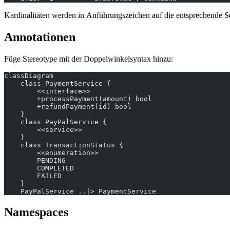
Kardinalitäten werden in Anführungszeichen auf die entsprechende Seit
Annotationen
Füge Stereotype mit der Doppelwinkelsyntax hinzu:
classDiagram
    class PaymentService {
        <<interface>>
        +processPayment(amount) bool
        +refundPayment(id) bool
    }
    class PayPalService {
        <<service>>
    }
    class TransactionStatus {
        <<enumeration>>
        PENDING
        COMPLETED
        FAILED
    }
    PayPalService ..|> PaymentService
Namespaces