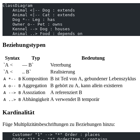
classDiagram
    Animal <|-- Dog : extends
    Animal <|-- Cat : extends
    Dog *-- Leg : has
    Owner o-- Pet : owns
    Kennel --> Dog : houses
    Animal ..> Food : depends on
Beziehungstypen
Syntax
Typ
Bedeutung
`A <
— B`
Vererbung
`A <
.. B`
Realisierung
Komposition
B ist Teil von A, gebundener Lebenszyklus
A *-- B
Aggregation
B gehört zu A, kann allein existieren
A o-- B
Assoziation
A referenziert B
A --> B
Abhängigkeit
A verwendet B temporär
A ..> B
Kardinalität
Füge Multiplizitätsbeschriftungen zu Beziehungen hinzu:
    Customer "1" --> "*" Order : places
    Order "1" *-- "*" OrderItem : contains