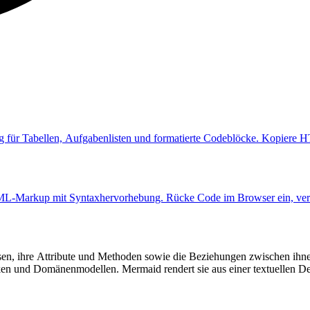
für Tabellen, Aufgabenlisten und formatierte Codeblöcke. Kopiere 
ML-Markup mit Syntaxhervorhebung. Rücke Code im Browser ein, vers
ssen, ihre Attribute und Methoden sowie die Beziehungen zwischen ih
n und Domänenmodellen. Mermaid rendert sie aus einer textuellen Defini