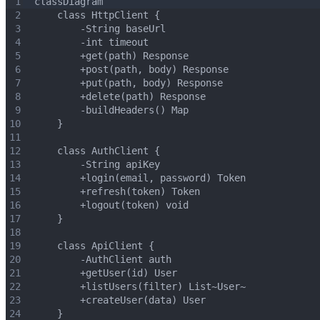
1
classDiagram
2
    class HttpClient {
3
        -String baseUrl
4
        -int timeout
5
        +get(path) Response
6
        +post(path, body) Response
7
        +put(path, body) Response
8
        +delete(path) Response
9
        -buildHeaders() Map
10
    }
11
12
    class AuthClient {
13
        -String apiKey
14
        +login(email, password) Token
15
        +refresh(token) Token
16
        +logout(token) void
17
    }
18
19
    class ApiClient {
20
        -AuthClient auth
21
        +getUser(id) User
22
        +listUsers(filter) List~User~
23
        +createUser(data) User
24
    }