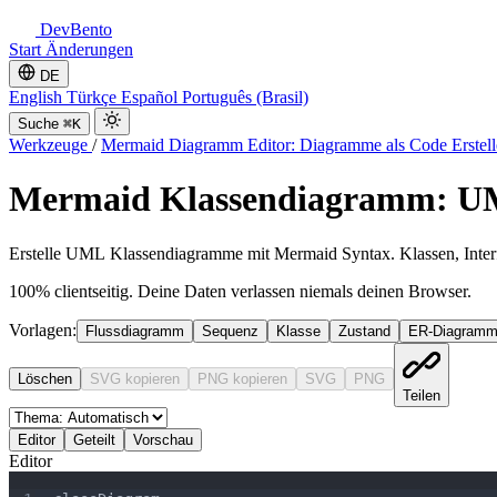
DevBento
Start
Änderungen
DE
English
Türkçe
Español
Português (Brasil)
Suche
⌘K
Werkzeuge
/
Mermaid Diagramm Editor: Diagramme als Code Erstel
Mermaid Klassendiagramm: UM
Erstelle UML Klassendiagramme mit Mermaid Syntax. Klassen, Interf
100% clientseitig. Deine Daten verlassen niemals deinen Browser.
Vorlagen:
Flussdiagramm
Sequenz
Klasse
Zustand
ER-Diagram
Löschen
SVG kopieren
PNG kopieren
SVG
PNG
Teilen
Editor
Geteilt
Vorschau
Editor