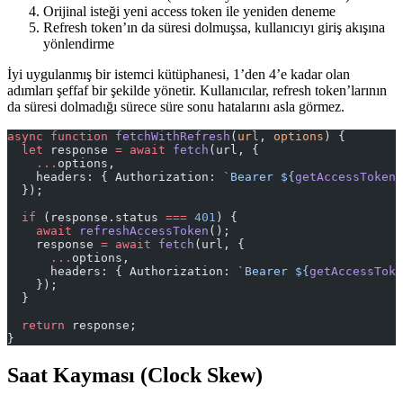
Orijinal isteği yeni access token ile yeniden deneme
Refresh token’ın da süresi dolmuşsa, kullanıcıyı giriş akışına
yönlendirme
İyi uygulanmış bir istemci kütüphanesi, 1’den 4’e kadar olan
adımları şeffaf bir şekilde yönetir. Kullanıcılar, refresh token’larının
da süresi dolmadığı sürece süre sonu hatalarını asla görmez.
async
 function
 fetchWithRefresh
(
url
, 
options
) {
  let
 response 
=
 await
 fetch
(url, {
    ...
options,
    headers: { Authorization: 
`Bearer ${
getAccessToken
(
  });
  if
 (response.status 
===
 401
) {
    await
 refreshAccessToken
();
    response 
=
 await
 fetch
(url, {
      ...
options,
      headers: { Authorization: 
`Bearer ${
getAccessToke
    });
  }
  return
 response;
}
Saat Kayması (Clock Skew)