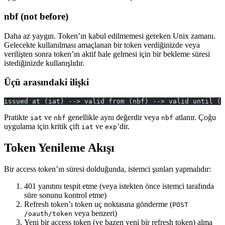
nbf (not before)
Daha az yaygın. Token’ın kabul edilmemesi gereken Unix zamanı.
Gelecekte kullanılması amaçlanan bir token verdiğinizde veya
verilişten sonra token’ın aktif hale gelmesi için bir bekleme süresi
istediğinizde kullanışlıdır.
Üçü arasındaki ilişki
issued at (iat) --> valid from (nbf) --> valid until (e
Pratikte
ve
genellikle aynı değerdir veya
atlanır. Çoğu
iat
nbf
nbf
uygulama için kritik çift
ve
’dir.
iat
exp
Token Yenileme Akışı
Bir access token’ın süresi dolduğunda, istemci şunları yapmalıdır:
401 yanıtını tespit etme (veya istekten önce istemci tarafında
süre sonunu kontrol etme)
Refresh token’ı token uç noktasına gönderme (
POST
veya benzeri)
/oauth/token
Yeni bir access token (ve bazen yeni bir refresh token) alma