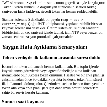
JWT süre sonu,
claim’ini sunucunun geçerli saatiyle karşılaştırır.
exp
Token’ı veren sunucu ile doğrulayan sunucunun saatleri birkaç
saniyeden fazla farklıysa, geçerli token’lar hemen reddedilebilir.
Standart tolerans 5 dakikalık bir paydır (
exp + 300 >
). Çoğu JWT kütüphanesi, yapılandırılabilir bir saat
current_time
kayması toleransını destekler. Üretim sistemleri, sunucu saatlerini
birbirlerinin birkaç saniyesi içinde tutmak için NTP veya benzer bir
zaman senkronizasyon protokolü çalıştırmalıdır.
Yaygın Hata Ayıklama Senaryoları
Token veriliş ile ilk kullanım arasında süresi doldu
İstemci bir token aldı ancak hemen kullanmadı. Bu, toplu işlerde,
kuyruklanmış görevlerde veya agresif önbelleğe alma kullanan
istemcilerde olur. Access token ömrünüz 1 saatse ve bir arka plan işi
çalıştırılmadan önce 90 dakika kuyrukta beklerse, token’ının süresi
ilk kullanımda dolmuş olur. Çözümler: istekten hemen önce yeni bir
token alın veya arka plan işleri için daha uzun ömürlü token’lara
sahip bir servis hesabı kullanın.
Sunucu saat kayması