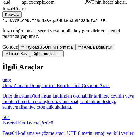
aud
api.example.com
JWT'nin hedef alıcısı.
İmza
HS256
Kopyala
2xnkVCFcCPDvTC3sMxRvqeR4bkWh8bS5G8MqIaJmSEo
İmza doğrulaması secret veya public key gerektirir ve istemci
tarafında yapılmaz.
Gönder:
Payload JSON'ını Formatla
YAML'a Dönüştür
Token Say
Diğer araçlar...
İlgili Araçlar
unix
Unix Zamanı Dönüştürücü: Epoch Time Çevirme Aracı
Unix timestamp'leri insan tarafından okunabilir tarihlere çevirin veya
tarihten timestamp oluşturun. Canlı saat, saat dilimi desteği,
saniye/milisaniye otomatik algılama.
b64
Base64 Kodlayıcı/Çözücü
Base64 kodlama ve çözme aracı. UTF-8 metin, emoji ve ikili verileri