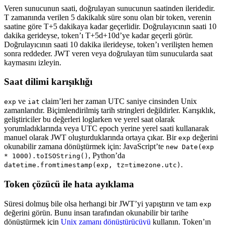
Veren sunucunun saati, doğrulayan sunucunun saatinden ileridedir.
T zamanında verilen 5 dakikalık süre sonu olan bir token, verenin
saatine göre T+5 dakikaya kadar geçerlidir. Doğrulayıcının saati 10
dakika gerideyse, token’ı T+5d+10d’ye kadar geçerli görür.
Doğrulayıcının saati 10 dakika ilerideyse, token’ı verilişten hemen
sonra reddeder. JWT veren veya doğrulayan tüm sunucularda saat
kaymasını izleyin.
Saat dilimi karışıklığı
ve
claim’leri her zaman UTC saniye cinsinden Unix
exp
iat
zamanlarıdır. Biçimlendirilmiş tarih stringleri değildirler. Karışıklık,
geliştiriciler bu değerleri loglarken ve yerel saat olarak
yorumladıklarında veya UTC epoch yerine yerel saati kullanarak
manuel olarak JWT oluşturduklarında ortaya çıkar. Bir
değerini
exp
okunabilir zamana dönüştürmek için: JavaScript’te
new Date(exp
, Python’da
* 1000).toISOString()
.
datetime.fromtimestamp(exp, tz=timezone.utc)
Token çözücü ile hata ayıklama
Süresi dolmuş bile olsa herhangi bir JWT’yi yapıştırın ve tam
exp
değerini görün. Bunu insan tarafından okunabilir bir tarihe
dönüştürmek için
Unix zamanı dönüştürücüyü
kullanın. Token’ın