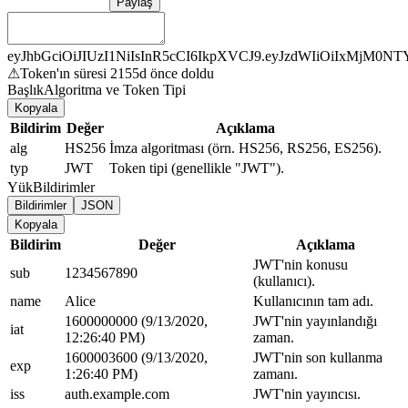
Paylaş
eyJhbGciOiJIUzI1NiIsInR5cCI6IkpXVCJ9
.
eyJzdWIiOiIxMjM0N
⚠
Token'ın süresi 2155d önce doldu
Başlık
Algoritma ve Token Tipi
Kopyala
Bildirim
Değer
Açıklama
alg
HS256
İmza algoritması (örn. HS256, RS256, ES256).
typ
JWT
Token tipi (genellikle "JWT").
Yük
Bildirimler
Bildirimler
JSON
Kopyala
Bildirim
Değer
Açıklama
JWT'nin konusu
sub
1234567890
(kullanıcı).
name
Alice
Kullanıcının tam adı.
1600000000 (9/13/2020,
JWT'nin yayınlandığı
iat
12:26:40 PM)
zaman.
1600003600 (9/13/2020,
JWT'nin son kullanma
exp
1:26:40 PM)
zamanı.
iss
auth.example.com
JWT'nin yayıncısı.