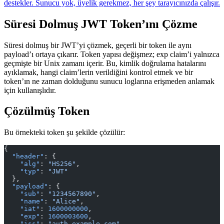
destekler. Sunucu yok, üyelik gerekmez, her şey tarayıcınızda çalışır.
Süresi Dolmuş JWT Token’ını Çözme
Süresi dolmuş bir JWT’yi çözmek, geçerli bir token ile aynı
payload’ı ortaya çıkarır. Token yapısı değişmez; exp claim’i yalnızca
geçmişte bir Unix zamanı içerir. Bu, kimlik doğrulama hatalarını
ayıklamak, hangi claim’lerin verildiğini kontrol etmek ve bir
token’ın ne zaman dolduğunu sunucu loglarına erişmeden anlamak
için kullanışlıdır.
Çözülmüş Token
Bu örnekteki token şu şekilde çözülür:
{
  "header"
: {
    "alg"
: 
"HS256"
,
    "typ"
: 
"JWT"
  },
  "payload"
: {
    "sub"
: 
"1234567890"
,
    "name"
: 
"Alice"
,
    "iat"
: 
1600000000
,
    "exp"
: 
1600003600
,
    "iss"
: 
"auth.example.com"
,