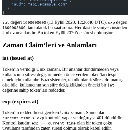
    "aud"
: 
"api.example.com"
  }
}
değeri
(13 Eylül 2020, 12:26:40 UTC).
değeri
iat
1600000000
exp
, tam olarak bir saat sonra. Her ikisi de saniye cinsinden
1600003600
Unix zamanlarıdır. Bu token Eylül 2020’de süresi dolmuştur.
Zaman Claim’leri ve Anlamları
iat (issued at)
Token’ın verildiği Unix zamanı. Bir anahtar döndürmeden veya
kullanıcının şifresi değiştirilmeden önce verilen token’ları tespit
etmek için kullanılır. Bazı sistemler, teknik olarak süresi dolmamış
olsa bile, kullanıcının son şifre değişikliğinden önceki bir
iat
değerine sahip token’ları reddeder.
exp (expires at)
Token’ın reddedilmesi gereken Unix zamanı. Sunucular
kontrolü yapar ve doğruysa 401 döndürür.
current_time > exp
Kontrol katıdır:
olan bir token çoğu
exp == current_time
uygulama tarafından zaten süresi dolmuş olarak kabul edilir.