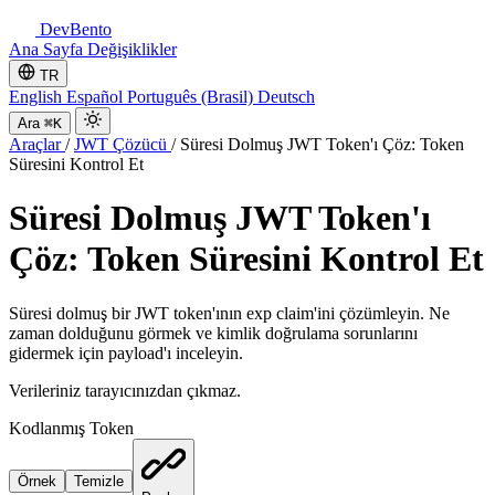
DevBento
Ana Sayfa
Değişiklikler
TR
English
Español
Português (Brasil)
Deutsch
Ara
⌘K
Araçlar
/
JWT Çözücü
/
Süresi Dolmuş JWT Token'ı Çöz: Token
Süresini Kontrol Et
Süresi Dolmuş JWT Token'ı
Çöz: Token Süresini Kontrol Et
Süresi dolmuş bir JWT token'ının exp claim'ini çözümleyin. Ne
zaman dolduğunu görmek ve kimlik doğrulama sorunlarını
gidermek için payload'ı inceleyin.
Verileriniz tarayıcınızdan çıkmaz.
Kodlanmış Token
Örnek
Temizle