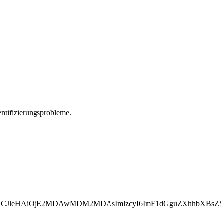
ntifizierungsprobleme.
LCJleHAiOjE2MDAwMDM2MDAsImlzcyI6ImF1dGguZXhhbXBsZS5