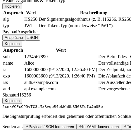
Header
Algorithmus & Token-Typ
Kopieren
Anspruch
Wert
Beschreibung
alg
HS256
Der Signierungsalgorithmus (z. B. HS256, RS256
typ
JWT
Der Token-Typ (normalerweise "JWT").
Payload
Ansprüche
Ansprüche
JSON
Kopieren
Anspruch
Wert
sub
1234567890
Der Betreff des 
name
Alice
Der vollständige
iat
1600000000 (9/13/2020, 12:26:40 PM)
Der Zeitpunkt, z
exp
1600003600 (9/13/2020, 1:26:40 PM)
Die Ablaufzeit d
iss
auth.example.com
Der Aussteller d
aud
api.example.com
Der vorgesehene
Signatur
HS256
Kopieren
2xnkVCFcCPDvTC3sMxRvqeR4bkWh8bS5G8MqIaJmSEo
Die Signaturprüfung erfordert den geheimen oder öffentlichen Schlüsse
Senden an:
Payload-JSON formatieren
In YAML konvertieren
To