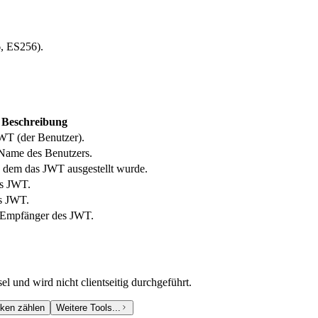
, ES256).
Beschreibung
JWT (der Benutzer).
 Name des Benutzers.
u dem das JWT ausgestellt wurde.
es JWT.
es JWT.
 Empfänger des JWT.
l und wird nicht clientseitig durchgeführt.
ken zählen
Weitere Tools...