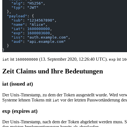
    "alg"
: 
"HS256"
,
    "typ"
: 
"JWT"
  },
  "payload"
: {
    "sub"
: 
"1234567890"
,
    "name"
: 
"Alice"
,
    "iat"
: 
1600000000
,
    "exp"
: 
1600003600
,
    "iss"
: 
"auth.example.com"
,
    "aud"
: 
"api.example.com"
  }
}
ist
(13. September 2020, 12:26:40 UTC).
ist
iat
1600000000
exp
16
Zeit Claims und Ihre Bedeutungen
iat (issued at)
Der Unix-Timestamp, zu dem der Token ausgestellt wurde. Wird verwe
Systeme lehnen Tokens mit
vor der letzten Passwortänderung des 
iat
exp (expires at)
Der Unix-Timestamp, nach dem der Token abgelehnt werden muss. S
den meisten Implementierungen bereits als abgelaufen.