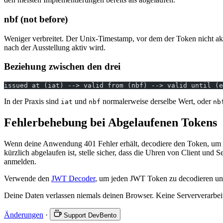
nbf (not before)
Weniger verbreitet. Der Unix-Timestamp, vor dem der Token nicht akz
nach der Ausstellung aktiv wird.
Beziehung zwischen den drei
issued at (iat) --> valid from (nbf) --> valid until (e
In der Praxis sind
und
normalerweise derselbe Wert, oder
iat
nbf
nb
Fehlerbehebung bei Abgelaufenen Tokens
Wenn deine Anwendung 401 Fehler erhält, decodiere den Token, um 
kürzlich abgelaufen ist, stelle sicher, dass die Uhren von Client und 
anmelden.
Verwende den
JWT Decoder
, um jeden JWT Token zu decodieren und 
Deine Daten verlassen niemals deinen Browser. Keine Serververarbei
Änderungen
·
Support DevBento