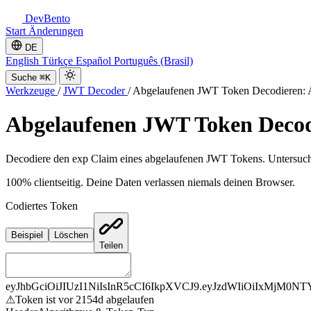
DevBento
Start
Änderungen
DE
English
Türkçe
Español
Português (Brasil)
Suche
⌘K
Werkzeuge
/
JWT Decoder
/
Abgelaufenen JWT Token Decodieren: A
Abgelaufenen JWT Token Decodi
Decodiere den exp Claim eines abgelaufenen JWT Tokens. Untersuche
100% clientseitig. Deine Daten verlassen niemals deinen Browser.
Codiertes Token
Beispiel
Löschen
Teilen
eyJhbGciOiJIUzI1NiIsInR5cCI6IkpXVCJ9
.
eyJzdWIiOiIxMjM0N
⚠
Token ist vor 2154d abgelaufen