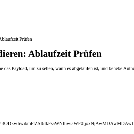
blaufzeit Prüfen
eren: Ablaufzeit Prüfen
 das Payload, um zu sehen, wann es abgelaufen ist, und behebe Authe
TY3ODkwIiwibmFtZSI6IkFsaWNlIiwiaWF0IjoxNjAwMDAwMDAw