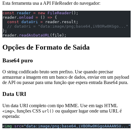
Esta ferramenta usa a API FileReader do navegador:
const
 reader
 =
 new
 FileReader
();
reader.
onload
 =
 () 
=>
 {
  const
 dataUri
 =
 reader.result;
  // dataUri = "data:image/png;base64,iVBORw0KGgo..."
};
reader.
readAsDataURL
(file);
Opções de Formato de Saída
Base64 puro
O string codificado bruto sem prefixo. Use quando precisar
armazenar a imagem em um banco de dados, enviar em um payload
de API ou passar para uma função que espera entrada Base64 pura.
Data URI
Um data URI completo com tipo MIME. Use em tags HTML
, funções CSS
ou qualquer lugar onde uma URL é
<img>
url()
esperada:
<
img
 src
=
"data:image/png;base64,iVBORw0KGgoAAAANSU..."
 