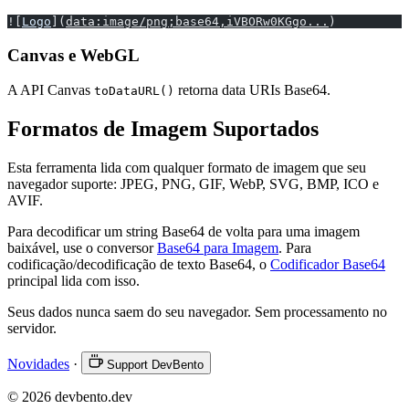
![
Logo
](
data:image/png;base64,iVBORw0KGgo...
)
Canvas e WebGL
A API Canvas
retorna data URIs Base64.
toDataURL()
Formatos de Imagem Suportados
Esta ferramenta lida com qualquer formato de imagem que seu
navegador suporte: JPEG, PNG, GIF, WebP, SVG, BMP, ICO e
AVIF.
Para decodificar um string Base64 de volta para uma imagem
baixável, use o conversor
Base64 para Imagem
. Para
codificação/decodificação de texto Base64, o
Codificador Base64
principal lida com isso.
Seus dados nunca saem do seu navegador. Sem processamento no
servidor.
Novidades
·
Support DevBento
© 2026 devbento.dev