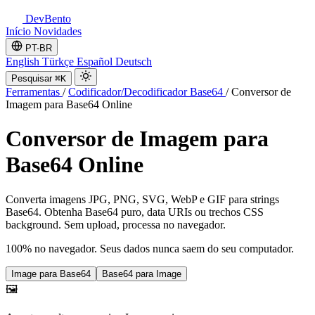
DevBento
Início
Novidades
PT-BR
English
Türkçe
Español
Deutsch
Pesquisar
⌘K
Ferramentas
/
Codificador/Decodificador Base64
/
Conversor de
Imagem para Base64 Online
Conversor de Imagem para
Base64 Online
Converta imagens JPG, PNG, SVG, WebP e GIF para strings
Base64. Obtenha Base64 puro, data URIs ou trechos CSS
background. Sem upload, processa no navegador.
100% no navegador. Seus dados nunca saem do seu computador.
Image para Base64
Base64 para Image
🖼️