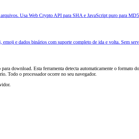
arquivos. Usa Web Crypto API para SHA e JavaScript puro para MD5
 emoji e dados binários com suporte completo de ida e volta. Sem serv
 para download. Esta ferramenta detecta automaticamente o formato do
rio. Todo o processador ocorre no seu navegador.
vidor.