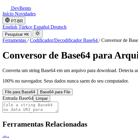
DevBento
Início
Novidades
PT-BR
English
Türkçe
Español
Deutsch
Pesquisar
⌘K
Ferramentas
/
Codificador/Decodificador Base64
/
Conversor de Base
Conversor de Base64 para Arqu
Converta um string Base64 em um arquivo para download. Detecta aut
100% no navegador. Seus dados nunca saem do seu computador.
File para Base64
Base64 para File
Entrada Base64
Limpar
Ferramentas Relacionadas
sha