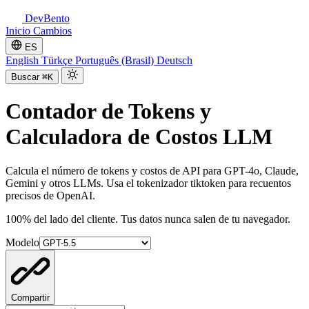
DevBento
Inicio
Cambios
ES
English
Türkçe
Português (Brasil)
Deutsch
Buscar
⌘K
Contador de Tokens y
Calculadora de Costos LLM
Calcula el número de tokens y costos de API para GPT-4o, Claude,
Gemini y otros LLMs. Usa el tokenizador tiktoken para recuentos
precisos de OpenAI.
100% del lado del cliente. Tus datos nunca salen de tu navegador.
Modelo
Compartir