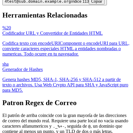
4
test@sub.domain.example.org
índice 113
Copiar
Herramientas Relacionadas
%20
Codificador URL y Convertidor de Entidades HTML
Codifica texto con encodeURIComponent o encodeURI para URL,
convierte caracteres especiales HTML a entidades nombradas o
numericas. Todo ocurre en tu navegador.
sha
Generador de Hashes
Genera hashes MD5, SHA-1, SHA-256 y SHA-512 a partir de
texto o archivos. Usa Web Crypto API para SHA y JavaScript puro
para MD5.
Patron Regex de Correo
El patrón de arriba coincide con la gran mayoría de las direcciones
de correo del mundo real. Requiere una parte local no vacia usando
caracteres alfanumericos y
, seguida de
, un dominio que
._%+-
@
contiene al menos un punto, y un TLD de dos o más letras.