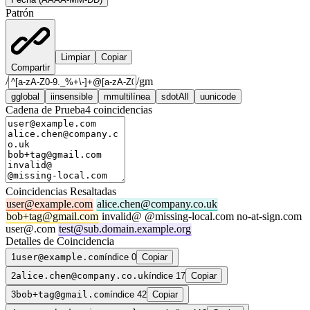
Patrón
Limpiar
Copiar
Compartir
/
/
gm
g
global
i
insensible
m
multilínea
s
dotAll
u
unicode
Cadena de Prueba
4
coincidencias
Coincidencias Resaltadas
user@example.com
alice.chen@company.co.uk
bob+tag@gmail.com
invalid@ @missing-local.com no-at-sign.com
user@.com
test@sub.domain.example.org
Detalles de Coincidencia
1
user@example.com
índice 0
Copiar
2
alice.chen@company.co.uk
índice 17
Copiar
3
bob+tag@gmail.com
índice 42
Copiar