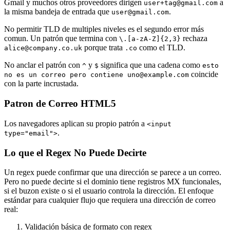
Gmail y muchos otros proveedores dirigen
a
user+tag@gmail.com
la misma bandeja de entrada que
.
user@gmail.com
No permitir TLD de multiples niveles es el segundo error más
comun. Un patrón que termina con
rechaza
\.[a-zA-Z]{2,3}
porque trata
como el TLD.
alice@company.co.uk
.co
No anclar el patrón con
y
significa que una cadena como
^
$
esto
coincide
no es un correo pero contiene uno@example.com
con la parte incrustada.
Patron de Correo HTML5
Los navegadores aplican su propio patrón a
<input
.
type="email">
Lo que el Regex No Puede Decirte
Un regex puede confirmar que una dirección se parece a un correo.
Pero no puede decirte si el dominio tiene registros MX funcionales,
si el buzon existe o si el usuario controla la dirección. El enfoque
estándar para cualquier flujo que requiera una dirección de correo
real:
Validación básica de formato con regex