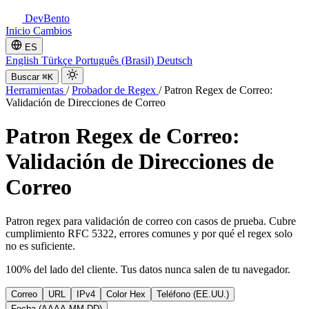
DevBento
Inicio
Cambios
ES
English
Türkçe
Português (Brasil)
Deutsch
Buscar
⌘K
Herramientas
/
Probador de Regex
/
Patron Regex de Correo:
Validación de Direcciones de Correo
Patron Regex de Correo:
Validación de Direcciones de
Correo
Patron regex para validación de correo con casos de prueba. Cubre
cumplimiento RFC 5322, errores comunes y por qué el regex solo
no es suficiente.
100% del lado del cliente. Tus datos nunca salen de tu navegador.
Correo
URL
IPv4
Color Hex
Teléfono (EE.UU.)
Fecha (AAAA-MM-DD)