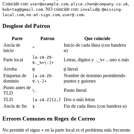
Coincide con:
,
,
user@example.com
alice.chen@company.co.uk
. NO coincide con:
,
bob+tag@gmail.com
invalid@
@missing-
,
,
.
local.com
no-at-sign.com
user@.com
Desglose del Patron
Parte
Patron
Que coincide
Ancla de
Inicio de cada línea (con bandera
^
inicio
)
m
[a-zA-Z0-
Parte local
Letras, digitos y
, uno o más
._%+-
9._%+\-]+
Arroba
literal
@
@
Etiquetas de
Nombre de dominio permitiendo
[a-zA-Z0-
dominio
puntos y guiones
9.\-]+
Punto antes de
Punto literal
\.
TLD
TLD
Dos o más letras
[a-zA-Z]{2,}
Ancla de fin
Fin de cada línea (con bandera
)
$
m
Errores Comunes en Regex de Correo
No permitir el signo
en la parte local es el problema más frecuente.
+