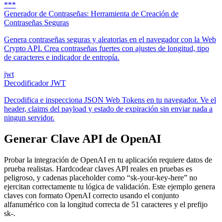
***
Generador de Contraseñas: Herramienta de Creación de
Contraseñas Seguras
Genera contraseñas seguras y aleatorias en el navegador con la Web
Crypto API. Crea contraseñas fuertes con ajustes de longitud, tipo
de caracteres e indicador de entropía.
jwt
Decodificador JWT
Decodifica e inspecciona JSON Web Tokens en tu navegador. Ve el
header, claims del payload y estado de expiración sin enviar nada a
ningun servidor.
Generar Clave API de OpenAI
Probar la integración de OpenAI en tu aplicación requiere datos de
prueba realistas. Hardcodear claves API reales en pruebas es
peligroso, y cadenas placeholder como “sk-your-key-here” no
ejercitan correctamente tu lógica de validación. Este ejemplo genera
claves con formato OpenAI correcto usando el conjunto
alfanumérico con la longitud correcta de 51 caracteres y el prefijo
sk-.