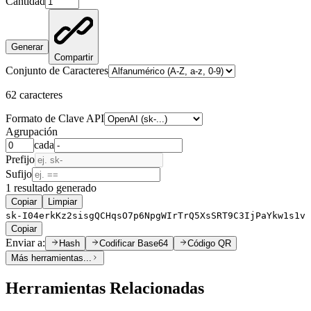
Cantidad
Generar
Compartir
Conjunto de Caracteres
62
caracteres
Formato de Clave API
Agrupación
cada
Prefijo
Sufijo
1
resultado
generado
Copiar
Limpiar
sk-I04erkKz2sisgQCHqsO7p6NpgWIrTrQ5XsSRT9C3IjPaYkw1s1v
Copiar
Enviar a:
Hash
Codificar Base64
Código QR
Más herramientas...
Herramientas Relacionadas