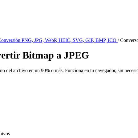
de Conversión PNG, JPG, WebP, HEIC, SVG, GIF, BMP, ICO
/
Converso
ertir Bitmap a JPEG
 del archivo en un 90% o más. Funciona en tu navegador, sin necesida
hivos