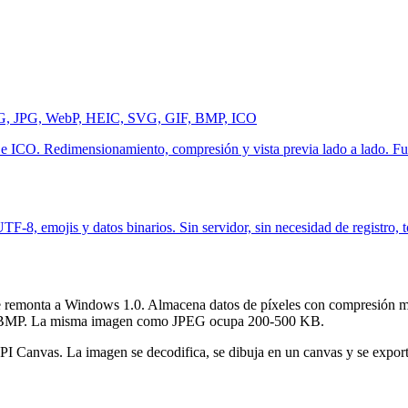
PNG, JPG, WebP, HEIC, SVG, GIF, BMP, ICO
CO. Redimensionamiento, compresión y vista previa lado a lado. Fun
F-8, emojis y datos binarios. Sin servidor, sin necesidad de registro, 
 remonta a Windows 1.0. Almacena datos de píxeles con compresión mí
 BMP. La misma imagen como JPEG ocupa 200-500 KB.
I Canvas. La imagen se decodifica, se dibuja en un canvas y se expor