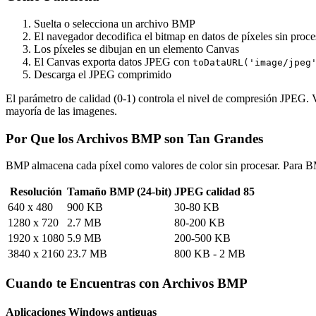
Suelta o selecciona un archivo BMP
El navegador decodifica el bitmap en datos de píxeles sin proce
Los píxeles se dibujan en un elemento Canvas
El Canvas exporta datos JPEG con
toDataURL('image/jpeg
Descarga el JPEG comprimido
El parámetro de calidad (0-1) controla el nivel de compresión JPEG. V
mayoría de las imagenes.
Por Que los Archivos BMP son Tan Grandes
BMP almacena cada píxel como valores de color sin procesar. Para BMP
Resolución
Tamaño BMP (24-bit)
JPEG calidad 85
640 x 480
900 KB
30-80 KB
1280 x 720
2.7 MB
80-200 KB
1920 x 1080
5.9 MB
200-500 KB
3840 x 2160
23.7 MB
800 KB - 2 MB
Cuando te Encuentras con Archivos BMP
Aplicaciones Windows antiguas