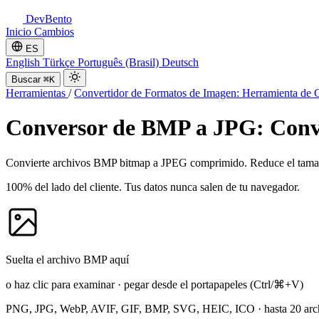
DevBento
Inicio
Cambios
ES
English
Türkçe
Português (Brasil)
Deutsch
Buscar
⌘K
Herramientas
/
Convertidor de Formatos de Imagen: Herramienta 
Conversor de BMP a JPG: Conv
Convierte archivos BMP bitmap a JPEG comprimido. Reduce el tamaño
100% del lado del cliente. Tus datos nunca salen de tu navegador.
Suelta el archivo BMP aquí
o haz clic para examinar
·
pegar desde el portapapeles
(Ctrl/⌘+V)
PNG, JPG, WebP, AVIF, GIF, BMP, SVG, HEIC, ICO
·
hasta 20 arc