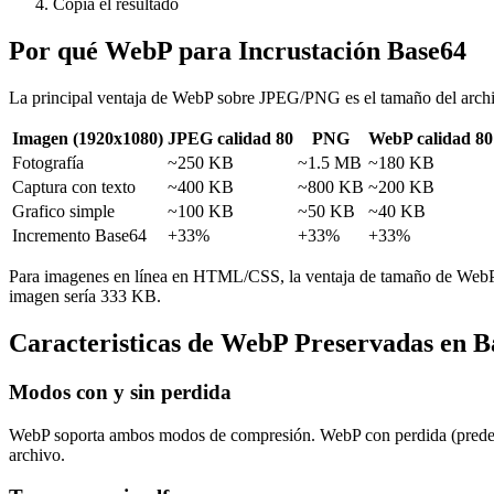
Copia el resultado
Por qué WebP para Incrustación Base64
La principal ventaja de WebP sobre JPEG/PNG es el tamaño del arch
Imagen (1920x1080)
JPEG calidad 80
PNG
WebP calidad 80
Fotografía
~250 KB
~1.5 MB
~180 KB
Captura con texto
~400 KB
~800 KB
~200 KB
Grafico simple
~100 KB
~50 KB
~40 KB
Incremento Base64
+33%
+33%
+33%
Para imagenes en línea en HTML/CSS, la ventaja de tamaño de WebP
imagen sería 333 KB.
Caracteristicas de WebP Preservadas en B
Modos con y sin perdida
WebP soporta ambos modos de compresión. WebP con perdida (predete
archivo.