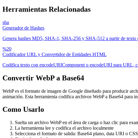
Herramientas Relacionadas
sha
Generador de Hashes
Genera hashes MD5, SHA-1, SHA-256 y SHA-512 a partir de texto o
%20
Codificador URL y Convertidor de Entidades HTML
Codifica texto con encodeURIComponent o encodeURI para URL, conv
Convertir WebP a Base64
WebP es el formato de imagen de Google diseñado para producir arc
animación. Esta herramienta codifica archivos WebP a Base64 para 
Como Usarlo
Suelta un archivo WebP en el área de carga o haz clic para exa
La herramienta lee y codifica el archivo localmente
Selecciona el formato de salida: Base64 plano, data URI o CS