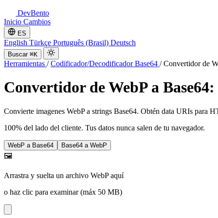
DevBento
Inicio
Cambios
ES
English
Türkçe
Português (Brasil)
Deutsch
Buscar
⌘K
Herramientas
/
Codificador/Decodificador Base64
/
Convertidor de 
Convertidor de WebP a Base64:
Convierte imagenes WebP a strings Base64. Obtén data URIs para
100% del lado del cliente. Tus datos nunca salen de tu navegador.
WebP a Base64
Base64 a WebP
🖼️
Arrastra y suelta un archivo WebP aquí
o haz clic para examinar (máx 50 MB)