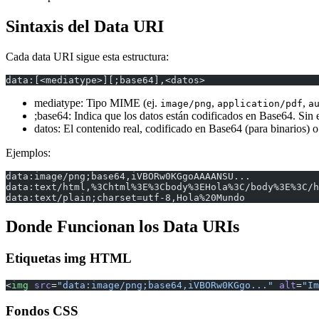
Sintaxis del Data URI
Cada data URI sigue esta estructura:
data:[<mediatype>][;base64],<datos>
mediatype: Tipo MIME (ej.
,
,
image/png
application/pdf
a
;base64: Indica que los datos están codificados en Base64. Sin 
datos: El contenido real, codificado en Base64 (para binarios) 
Ejemplos:
data:image/png;base64,iVBORw0KGgoAAAANSU...
data:text/html,%3Chtml%3E%3Cbody%3EHola%3C/body%3E%3C/h
data:text/plain;charset=utf-8,Hola%20Mundo
Donde Funcionan los Data URIs
Etiquetas img HTML
<
img
 src
=
"data:image/png;base64,iVBORw0KGgo..."
 alt
=
"Im
Fondos CSS