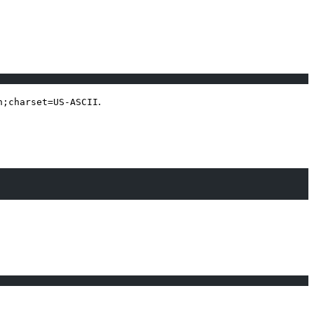
.
n;charset=US-ASCII