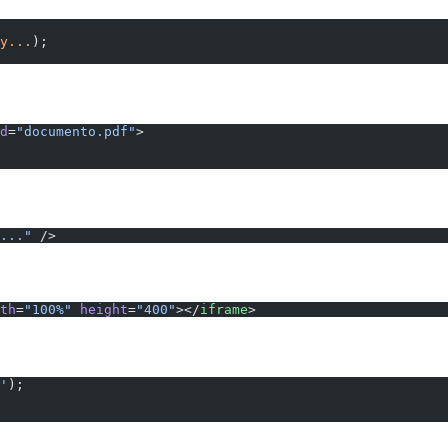
y...
);
d
=
"documento.pdf"
>
..."
 />
th
=
"100%"
 height
=
"400"
></
iframe
>
'
);