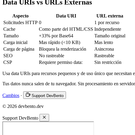
Data URIs vs URLs Externas
Aspecto
Data URI
URL externa
Solicitudes HTTP
0
1 por recurso
Cache
Como parte del HTML/CSS
Independiente
Tamaño
+33% por Base64
Tamaño original
Carga inicial
Mas rápido (<10 KB)
Mas lento
Carga de página
Bloquea la renderización
Asincrona
SEO
No rastreable
Rastreable
CSP
Requiere permiso data:
Sin restricción
Usa data URIs para recursos pequenos y de uso único que necesitan es
Tus datos nunca salen de tu navegador. Sin procesamiento en servidor
Cambios
·
Support DevBento
© 2026 devbento.dev
Support DevBento