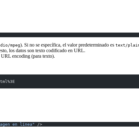
). Si no se específica, el valor predeterminado es
udio/mpeg
text/plai
esto, los datos son texto codificado en URL.
o URL encoding (para texto).
tml%3E
agen en línea"
 />