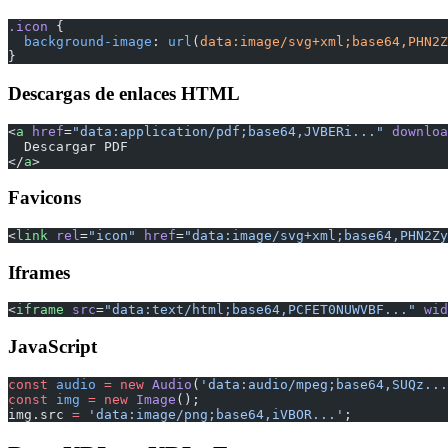
.icon
 {
  background-image
: 
url
(
data:image/svg+xml;base64,PHN2Z
}
Descargas de enlaces HTML
<
a
 href
=
"data:application/pdf;base64,JVBERi..."
 downloa
  Descargar PDF
</
a
>
Favicons
<
link
 rel
=
"icon"
 href
=
"data:image/svg+xml;base64,PHN2Zy
Iframes
<
iframe
 src
=
"data:text/html;base64,PCFET0NUWVBF..."
 wid
JavaScript
const
 audio
 =
 new
 Audio
(
'data:audio/mpeg;base64,SUQz...
const
 img
 =
 new
 Image
();
img.src 
=
 'data:image/png;base64,iVBOR...'
;