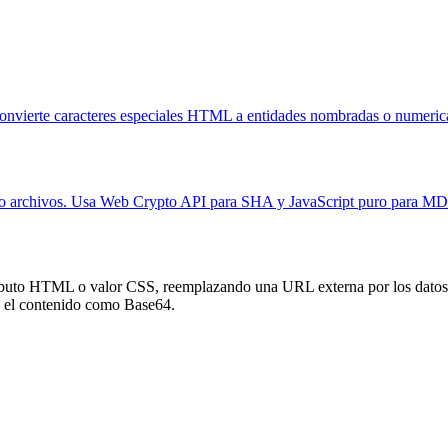
ierte caracteres especiales HTML a entidades nombradas o numericas
 archivos. Usa Web Crypto API para SHA y JavaScript puro para MD
tributo HTML o valor CSS, reemplazando una URL externa por los datos
o el contenido como Base64.