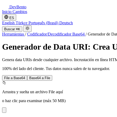
DevBento
Inicio
Cambios
ES
English
Türkçe
Português (Brasil)
Deutsch
Buscar
⌘K
Herramientas
/
Codificador/Decodificador Base64
/
Generador de Dat
Generador de Data URI: Crea U
Genera data URIs desde cualquier archivo. Incrustación en línea HT
100% del lado del cliente. Tus datos nunca salen de tu navegador.
File a Base64
Base64 a File
📁
Arrastra y suelta un archivo File aquí
o haz clic para examinar (máx 50 MB)