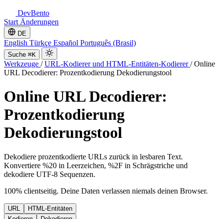
DevBento
Start
Änderungen
DE
English
Türkçe
Español
Português (Brasil)
Suche
⌘K
Werkzeuge
/
URL-Kodierer und HTML-Entitäten-Kodierer
/
Online
URL Decodierer: Prozentkodierung Dekodierungstool
Online URL Decodierer:
Prozentkodierung
Dekodierungstool
Dekodiere prozentkodierte URLs zurück in lesbaren Text.
Konvertiere %20 in Leerzeichen, %2F in Schrägstriche und
dekodiere UTF-8 Sequenzen.
100% clientseitig. Deine Daten verlassen niemals deinen Browser.
URL
HTML-Entitäten
Kodieren
Dekodieren