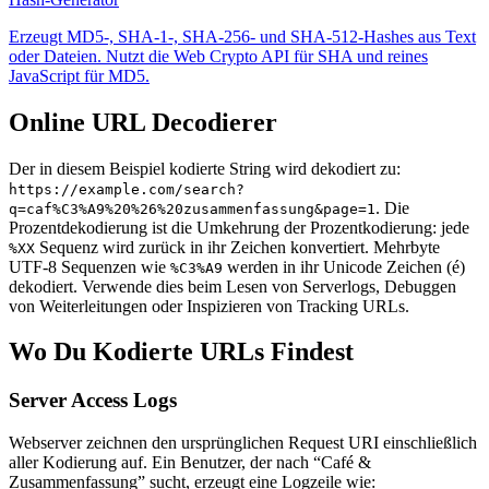
Erzeugt MD5-, SHA-1-, SHA-256- und SHA-512-Hashes aus Text
oder Dateien. Nutzt die Web Crypto API für SHA und reines
JavaScript für MD5.
Online URL Decodierer
Der in diesem Beispiel kodierte String wird dekodiert zu:
https://example.com/search?
. Die
q=caf%C3%A9%20%26%20zusammenfassung&page=1
Prozentdekodierung ist die Umkehrung der Prozentkodierung: jede
Sequenz wird zurück in ihr Zeichen konvertiert. Mehrbyte
%XX
UTF-8 Sequenzen wie
werden in ihr Unicode Zeichen (é)
%C3%A9
dekodiert. Verwende dies beim Lesen von Serverlogs, Debuggen
von Weiterleitungen oder Inspizieren von Tracking URLs.
Wo Du Kodierte URLs Findest
Server Access Logs
Webserver zeichnen den ursprünglichen Request URI einschließlich
aller Kodierung auf. Ein Benutzer, der nach “Café &
Zusammenfassung” sucht, erzeugt eine Logzeile wie: