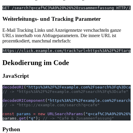
GET /search?q=caf%C3%A9%20%26%20zusammenfassung HTTP/1.
Weiterleitungs- und Tracking Parameter
E-Mail Tracking Links und Anzeigennetze verschachteln ganze
URLs innerhalb von Abfrageparametern. Die innere URL ist
prozentkodiert, manchmal mehrfach:
https://click.example.com/track?url=https%3A%2F%2Ftarge
Dekodierung im Code
JavaScript
decodeURI
(
"https%3A%2F%2Fexample.com%2Fsearch%3Fq%3Dcaf
// -> "https%3A%2F%2Fexample.com%2Fsearch%3Fq%3Dcafe"
decodeURIComponent
(
"https%3A%2F%2Fexample.com%2Fsearch%
// -> "https://example.com/search?q=cafe"
const
 params
 =
 new
 URLSearchParams
(
"q=caf%C3%A9%20%26%2
params.
get
(
"q"
); 
// -> "Café & Zusammenfassung"
Python