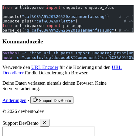
from
 urllib.parse 
import
 unquote, unquote_plus
unquote(
"caf%C3%A9
%20%
26%20zusammenfassung"
)    
# -> "C
unquote_plus(
"caf%C3%A9+latte"
)                   
# -> 
from
 urllib.parse 
import
 parse_qs
parse_qs(
"q=caf%C3%A9
%20%
26%20zusammenfassung"
) 
# -> {"
Kommandozeile
python3
 -c
 "from urllib.parse import unquote; print(unq
node
 -e
 "console.log(decodeURIComponent('caf%C3%A9%20%2
Verwende den
URL Encoder
für die Kodierung und den
URL
Decodierer
für die Dekodierung im Browser.
Deine Daten verlassen niemals deinen Browser. Keine
Serververarbeitung.
Änderungen
·
Support DevBento
© 2026 devbento.dev
Support DevBento