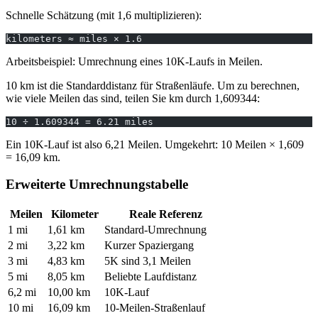
Schnelle Schätzung (mit 1,6 multiplizieren):
kilometers ≈ miles × 1.6
Arbeitsbeispiel: Umrechnung eines 10K-Laufs in Meilen.
10 km ist die Standarddistanz für Straßenläufe. Um zu berechnen,
wie viele Meilen das sind, teilen Sie km durch 1,609344:
10 ÷ 1.609344 = 6.21 miles
Ein 10K-Lauf ist also 6,21 Meilen. Umgekehrt: 10 Meilen × 1,609
= 16,09 km.
Erweiterte Umrechnungstabelle
Meilen
Kilometer
Reale Referenz
1 mi
1,61 km
Standard-Umrechnung
2 mi
3,22 km
Kurzer Spaziergang
3 mi
4,83 km
5K sind 3,1 Meilen
5 mi
8,05 km
Beliebte Laufdistanz
6,2 mi
10,00 km
10K-Lauf
10 mi
16,09 km
10-Meilen-Straßenlauf