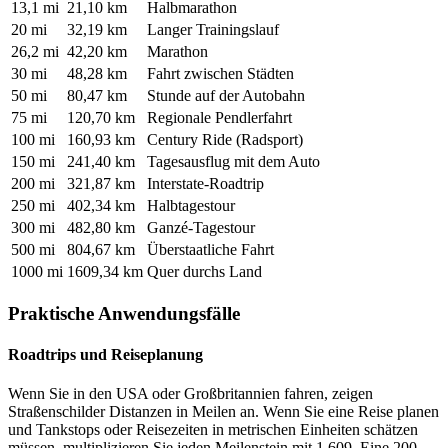
13,1 mi
21,10 km
Halbmarathon
20 mi
32,19 km
Langer Trainingslauf
26,2 mi
42,20 km
Marathon
30 mi
48,28 km
Fahrt zwischen Städten
50 mi
80,47 km
Stunde auf der Autobahn
75 mi
120,70 km
Regionale Pendlerfahrt
100 mi
160,93 km
Century Ride (Radsport)
150 mi
241,40 km
Tagesausflug mit dem Auto
200 mi
321,87 km
Interstate-Roadtrip
250 mi
402,34 km
Halbtagestour
300 mi
482,80 km
Ganzé-Tagestour
500 mi
804,67 km
Überstaatliche Fahrt
1000 mi
1609,34 km
Quer durchs Land
Praktische Anwendungsfälle
Roadtrips und Reiseplanung
Wenn Sie in den USA oder Großbritannien fahren, zeigen
Straßenschilder Distanzen in Meilen an. Wenn Sie eine Reise planen
und Tankstops oder Reisezeiten in metrischen Einheiten schätzen
müssen, multiplizieren Sie jeden Meilenstein mit 1,609. Eine 200-