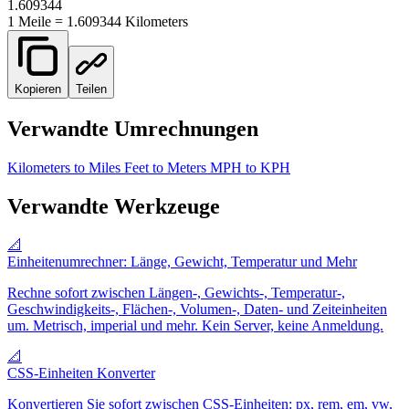
1.609344
1
Meile
=
1.609344
Kilometer
s
Kopieren
Teilen
Verwandte Umrechnungen
Kilometers to Miles
Feet to Meters
MPH to KPH
Verwandte Werkzeuge
📐
Einheitenumrechner: Länge, Gewicht, Temperatur und Mehr
Rechne sofort zwischen Längen-, Gewichts-, Temperatur-,
Geschwindigkeits-, Flächen-, Volumen-, Daten- und Zeiteinheiten
um. Metrisch, imperial und mehr. Kein Server, keine Anmeldung.
📐
CSS-Einheiten Konverter
Konvertieren Sie sofort zwischen CSS-Einheiten: px, rem, em, vw,