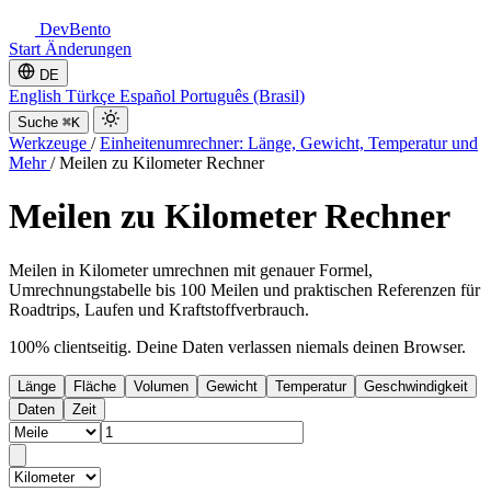
DevBento
Start
Änderungen
DE
English
Türkçe
Español
Português (Brasil)
Suche
⌘K
Werkzeuge
/
Einheitenumrechner: Länge, Gewicht, Temperatur und
Mehr
/
Meilen zu Kilometer Rechner
Meilen zu Kilometer Rechner
Meilen in Kilometer umrechnen mit genauer Formel,
Umrechnungstabelle bis 100 Meilen und praktischen Referenzen für
Roadtrips, Laufen und Kraftstoffverbrauch.
100% clientseitig. Deine Daten verlassen niemals deinen Browser.
Länge
Fläche
Volumen
Gewicht
Temperatur
Geschwindigkeit
Daten
Zeit