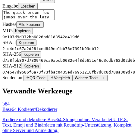
Eingabe
Löschen
Hashes
Alle kopieren
MD5
Kopieren
9e107d9d372bb6826bd81d3542a419d6
SHA-1
Kopieren
2fd4e1c67a2d28fced849ee1bb76e7391b93eb12
SHA-256
Kopieren
d7a8fbb307d7809469ca9abcb0082e4f8d5651e46d3cdb762d02d0b
SHA-512
Kopieren
07e547d9586f6a73f73fbac0435ed76951218fb7d0c8d788a309d78
Senden an:
QR-Code
Vergleich
Weitere Tools...
Verwandte Werkzeuge
b64
Base64 Kodierer/Dekodierer
Kodiere und dekodiere Base64-Strings online. Verarbeitet UTF-8-
Text, Emoji und Binärdaten mit Roundtrip-Unterstützung. Komplett
ohne Server und Anmeldung.