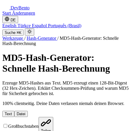
DevBento
Start
Änderungen
DE
English
Türkçe
Español
Português (Brasil)
Suche
⌘K
Werkzeuge
/
Hash-Generator
/
MD5-Hash-Generator: Schnelle
Hash-Berechnung
MD5-Hash-Generator:
Schnelle Hash-Berechnung
Erzeuge MD5-Hashes aus Text. MD5 erzeugt einen 128-Bit-Digest
(32 Hex-Zeichen). Erklärt Checksummen-Prüfung und warum MD5
für Sicherheit gebrochen ist.
100% clientseitig. Deine Daten verlassen niemals deinen Browser.
Text
Datei
Großbuchstaben
Teilen