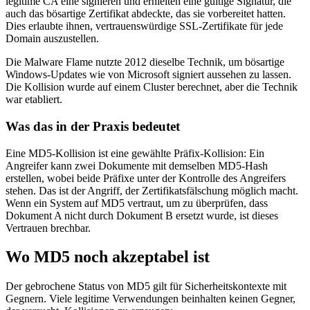
legitime CA eine signieren und erhielten eine gültige Signatur, die
auch das bösartige Zertifikat abdeckte, das sie vorbereitet hatten.
Dies erlaubte ihnen, vertrauenswürdige SSL-Zertifikate für jede
Domain auszustellen.
Die Malware Flame nutzte 2012 dieselbe Technik, um bösartige
Windows-Updates wie von Microsoft signiert aussehen zu lassen.
Die Kollision wurde auf einem Cluster berechnet, aber die Technik
war etabliert.
Was das in der Praxis bedeutet
Eine MD5-Kollision ist eine gewählte Präfix-Kollision: Ein
Angreifer kann zwei Dokumente mit demselben MD5-Hash
erstellen, wobei beide Präfixe unter der Kontrolle des Angreifers
stehen. Das ist der Angriff, der Zertifikatsfälschung möglich macht.
Wenn ein System auf MD5 vertraut, um zu überprüfen, dass
Dokument A nicht durch Dokument B ersetzt wurde, ist dieses
Vertrauen brechbar.
Wo MD5 noch akzeptabel ist
Der gebrochene Status von MD5 gilt für Sicherheitskontexte mit
Gegnern. Viele legitime Verwendungen beinhalten keinen Gegner,