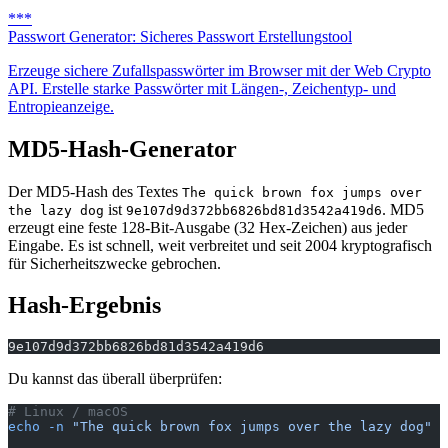
***
Passwort Generator: Sicheres Passwort Erstellungstool
Erzeuge sichere Zufallspasswörter im Browser mit der Web Crypto
API. Erstelle starke Passwörter mit Längen-, Zeichentyp- und
Entropieanzeige.
MD5-Hash-Generator
Der MD5-Hash des Textes
The quick brown fox jumps over
ist
. MD5
the lazy dog
9e107d9d372bb6826bd81d3542a419d6
erzeugt eine feste 128-Bit-Ausgabe (32 Hex-Zeichen) aus jeder
Eingabe. Es ist schnell, weit verbreitet und seit 2004 kryptografisch
für Sicherheitszwecke gebrochen.
Hash-Ergebnis
9e107d9d372bb6826bd81d3542a419d6
Du kannst das überall überprüfen:
# Linux / macOS
echo
 -n
 "The quick brown fox jumps over the lazy dog"
 |