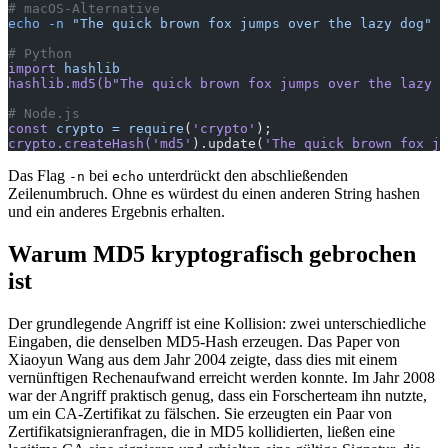
# macOS-Alternative
echo
 -n
 "The quick brown fox jumps over the lazy dog"
 |
# Python
import
 hashlib
hashlib.md5(b
"The quick brown fox jumps over the lazy d
# Node.js
const
 crypto
 =
 require
(
'crypto'
);
crypto.createHash(
'md5'
).update(
'The quick brown fox ju
Das Flag
bei
unterdrückt den abschließenden
-n
echo
Zeilenumbruch. Ohne es würdest du einen anderen String hashen
und ein anderes Ergebnis erhalten.
Warum MD5 kryptografisch gebrochen
ist
Der grundlegende Angriff ist eine Kollision: zwei unterschiedliche
Eingaben, die denselben MD5-Hash erzeugen. Das Paper von
Xiaoyun Wang aus dem Jahr 2004 zeigte, dass dies mit einem
vernünftigen Rechenaufwand erreicht werden konnte. Im Jahr 2008
war der Angriff praktisch genug, dass ein Forscherteam ihn nutzte,
um ein CA-Zertifikat zu fälschen. Sie erzeugten ein Paar von
Zertifikatsignieranfragen, die in MD5 kollidierten, ließen eine