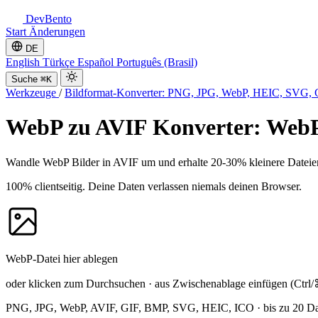
DevBento
Start
Änderungen
DE
English
Türkçe
Español
Português (Brasil)
Suche
⌘K
Werkzeuge
/
Bildformat-Konverter: PNG, JPG, WebP, HEIC, SVG, 
WebP zu AVIF Konverter: WebP
Wandle WebP Bilder in AVIF um und erhalte 20-30% kleinere Dateien.
100% clientseitig. Deine Daten verlassen niemals deinen Browser.
WebP-Datei hier ablegen
oder klicken zum Durchsuchen
·
aus Zwischenablage einfügen
(Ctrl
PNG, JPG, WebP, AVIF, GIF, BMP, SVG, HEIC, ICO
·
bis zu 20 D