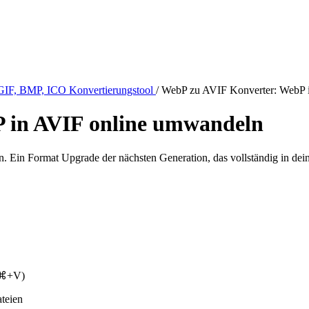
GIF, BMP, ICO Konvertierungstool
/
WebP zu AVIF Konverter: WebP 
 in AVIF online umwandeln
 Ein Format Upgrade der nächsten Generation, das vollständig in dei
/⌘+V)
ateien