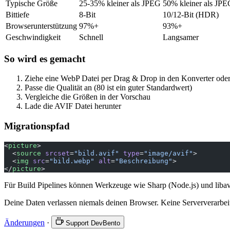
Typische Größe
25-35% kleiner als JPEG
50% kleiner als JP
Bittiefe
8-Bit
10/12-Bit (HDR)
Browserunterstützung
97%+
93%+
Geschwindigkeit
Schnell
Langsamer
So wird es gemacht
Ziehe eine WebP Datei per Drag & Drop in den Konverter oder 
Passe die Qualität an (80 ist ein guter Standardwert)
Vergleiche die Größen in der Vorschau
Lade die AVIF Datei herunter
Migrationspfad
<
picture
>
  <
source
 srcset
=
"bild.avif"
 type
=
"image/avif"
>
  <
img
 src
=
"bild.webp"
 alt
=
"Beschreibung"
>
</
picture
>
Für Build Pipelines können Werkzeuge wie Sharp (Node.js) und libavi
Deine Daten verlassen niemals deinen Browser. Keine Serververarbei
Änderungen
·
Support DevBento