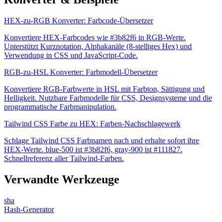
HEX-zu-RGB Konverter: Farbcode-Übersetzer
Konvertiere HEX-Farbcodes wie #3b82f6 in RGB-Werte.
Unterstützt Kurznotation, Alphakanäle (8-stelliges Hex) und
Verwendung in CSS und JavaScript-Code.
RGB-zu-HSL Konverter: Farbmodell-Übersetzer
Konvertiere RGB-Farbwerte in HSL mit Farbton, Sättigung und
Helligkeit. Nutzbare Farbmodelle für CSS, Designsysteme und die
programmatische Farbmanipulation.
Tailwind CSS Farbe zu HEX: Farben-Nachschlagewerk
Schlage Tailwind CSS Farbnamen nach und erhalte sofort ihre
HEX-Werte. blue-500 ist #3b82f6, gray-900 ist #111827.
Schnellreferenz aller Tailwind-Farben.
Verwandte Werkzeuge
sha
Hash-Generator