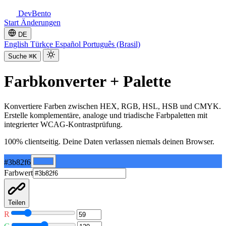
DevBento
Start
Änderungen
DE
English
Türkçe
Español
Português (Brasil)
Suche
⌘K
Farbkonverter + Palette
Konvertiere Farben zwischen HEX, RGB, HSL, HSB und CMYK.
Erstelle komplementäre, analoge und triadische Farbpaletten mit
integrierter WCAG-Kontrastprüfung.
100% clientseitig. Deine Daten verlassen niemals deinen Browser.
#3b82f6
Farbwert
Teilen
R