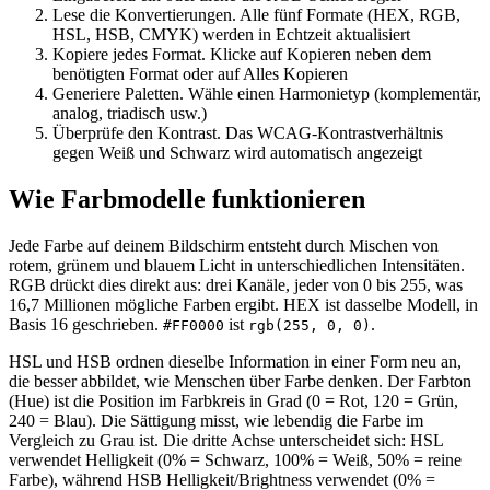
Lese die Konvertierungen. Alle fünf Formate (HEX, RGB,
HSL, HSB, CMYK) werden in Echtzeit aktualisiert
Kopiere jedes Format. Klicke auf Kopieren neben dem
benötigten Format oder auf Alles Kopieren
Generiere Paletten. Wähle einen Harmonietyp (komplementär,
analog, triadisch usw.)
Überprüfe den Kontrast. Das WCAG-Kontrastverhältnis
gegen Weiß und Schwarz wird automatisch angezeigt
Wie Farbmodelle funktionieren
Jede Farbe auf deinem Bildschirm entsteht durch Mischen von
rotem, grünem und blauem Licht in unterschiedlichen Intensitäten.
RGB drückt dies direkt aus: drei Kanäle, jeder von 0 bis 255, was
16,7 Millionen mögliche Farben ergibt. HEX ist dasselbe Modell, in
Basis 16 geschrieben.
ist
.
#FF0000
rgb(255, 0, 0)
HSL und HSB ordnen dieselbe Information in einer Form neu an,
die besser abbildet, wie Menschen über Farbe denken. Der Farbton
(Hue) ist die Position im Farbkreis in Grad (0 = Rot, 120 = Grün,
240 = Blau). Die Sättigung misst, wie lebendig die Farbe im
Vergleich zu Grau ist. Die dritte Achse unterscheidet sich: HSL
verwendet Helligkeit (0% = Schwarz, 100% = Weiß, 50% = reine
Farbe), während HSB Helligkeit/Brightness verwendet (0% =