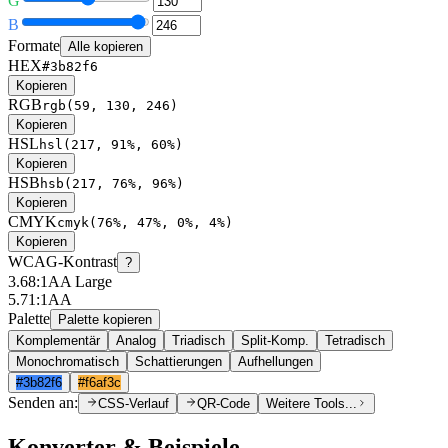
G
B
Formate
Alle kopieren
HEX
#3b82f6
Kopieren
RGB
rgb(59, 130, 246)
Kopieren
HSL
hsl(217, 91%, 60%)
Kopieren
HSB
hsb(217, 76%, 96%)
Kopieren
CMYK
cmyk(76%, 47%, 0%, 4%)
Kopieren
WCAG-Kontrast
?
3.68
:1
AA Large
5.71
:1
AA
Palette
Palette kopieren
Komplementär
Analog
Triadisch
Split-Komp.
Tetradisch
Monochromatisch
Schattierungen
Aufhellungen
#3b82f6
#f6af3c
Senden an:
CSS-Verlauf
QR-Code
Weitere Tools...
Konverter & Beispiele