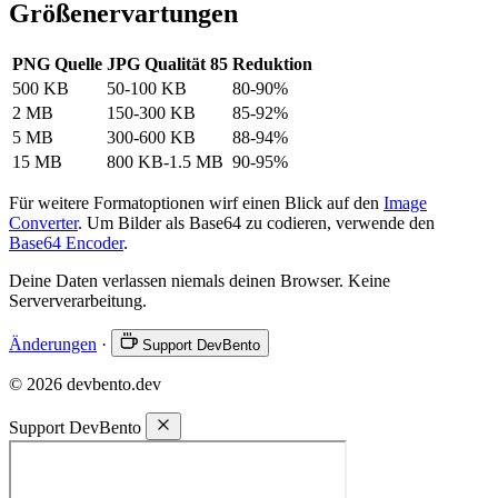
Größenervartungen
PNG Quelle
JPG Qualität 85
Reduktion
500 KB
50-100 KB
80-90%
2 MB
150-300 KB
85-92%
5 MB
300-600 KB
88-94%
15 MB
800 KB-1.5 MB
90-95%
Für weitere Formatoptionen wirf einen Blick auf den
Image
Converter
. Um Bilder als Base64 zu codieren, verwende den
Base64 Encoder
.
Deine Daten verlassen niemals deinen Browser. Keine
Serververarbeitung.
Änderungen
·
Support DevBento
© 2026 devbento.dev
Support DevBento