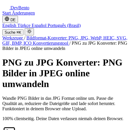
DevBento
Start
Änderungen
DE
English
Türkçe
Español
Português (Brasil)
Suche
⌘K
Werkzeuge
/
Bildformat-Konverter: PNG, JPG, WebP, HEIC, SVG,
GIF, BMP, ICO Konvertierungstool
/
PNG zu JPG Konverter: PNG
Bilder in JPEG online umwandeln
PNG zu JPG Konverter: PNG
Bilder in JPEG online
umwandeln
Wandle PNG Bilder in das JPG Format online um. Passe die
Qualität an, reduziere die Dateigröße und lade sofort herunter.
Funktioniert in deinem Browser ohne Upload.
100% clientseitig. Deine Daten verlassen niemals deinen Browser.