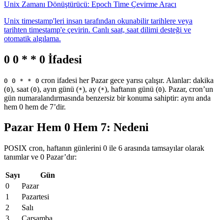
Unix Zamanı Dönüştürücü: Epoch Time Çevirme Aracı
Unix timestamp'leri insan tarafından okunabilir tarihlere veya
tarihten timestamp'e çevirin. Canlı saat, saat dilimi desteği ve
otomatik algılama.
0 0 * * 0 İfadesi
cron ifadesi her Pazar gece yarısı çalışır. Alanlar: dakika
0 0 * * 0
(
), saat (
), ayın günü (
), ay (
), haftanın günü (
). Pazar, cron’un
0
0
*
*
0
gün numaralandırmasında benzersiz bir konuma sahiptir: aynı anda
hem 0 hem de 7’dir.
Pazar Hem 0 Hem 7: Nedeni
POSIX cron, haftanın günlerini 0 ile 6 arasında tamsayılar olarak
tanımlar ve 0 Pazar’dır:
Sayı
Gün
0
Pazar
1
Pazartesi
2
Salı
3
Çarşamba