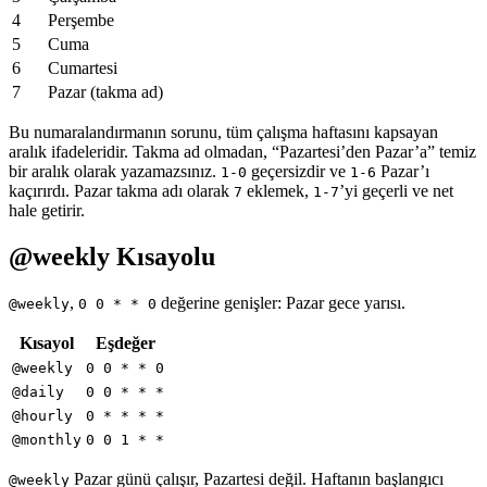
4
Perşembe
5
Cuma
6
Cumartesi
7
Pazar (takma ad)
Bu numaralandırmanın sorunu, tüm çalışma haftasını kapsayan
aralık ifadeleridir. Takma ad olmadan, “Pazartesi’den Pazar’a” temiz
bir aralık olarak yazamazsınız.
geçersizdir ve
Pazar’ı
1-0
1-6
kaçırırdı. Pazar takma adı olarak
eklemek,
’yi geçerli ve net
7
1-7
hale getirir.
@weekly Kısayolu
,
değerine genişler: Pazar gece yarısı.
@weekly
0 0 * * 0
Kısayol
Eşdeğer
@weekly
0 0 * * 0
@daily
0 0 * * *
@hourly
0 * * * *
@monthly
0 0 1 * *
Pazar günü çalışır, Pazartesi değil. Haftanın başlangıcı
@weekly