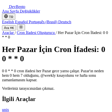
DevBento
Ana Sayfa
Değişiklikler
TR
English
Español
Português (Brasil)
Deutsch
Ara
⌘K
Araçlar
/
Cron İfadesi Oluşturucu
/
Her Pazar İçin Cron İfadesi: 0 0
* * 0
Her Pazar İçin Cron İfadesi: 0
0 * * 0
0 0 * * 0 cron ifadesi her Pazar gece yarısı çalışır. Pazar'ın neden
hem 0 hem 7 olduğunu, @weekly kısayolunu ve hafta sonu
zamanlamasını kapsar.
Verileriniz tarayıcınızdan çıkmaz.
İlgili Araçlar
unix