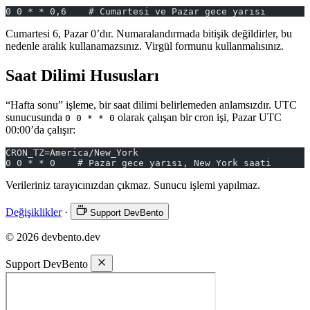
0 0 * * 0,6    # Cumartesi ve Pazar gece yarısı
Cumartesi 6, Pazar 0’dır. Numaralandırmada bitişik değildirler, bu
nedenle aralık kullanamazsınız. Virgül formunu kullanmalısınız.
Saat Dilimi Hususları
“Hafta sonu” işleme, bir saat dilimi belirlemeden anlamsızdır. UTC
sunucusunda
olarak çalışan bir cron işi, Pazar UTC
0 0 * * 0
00:00’da çalışır:
CRON_TZ=America/New_York
0 0 * * 0    # Pazar gece yarısı, New York saati
Verileriniz tarayıcınızdan çıkmaz. Sunucu işlemi yapılmaz.
Değişiklikler
·
Support DevBento
© 2026 devbento.dev
Support DevBento