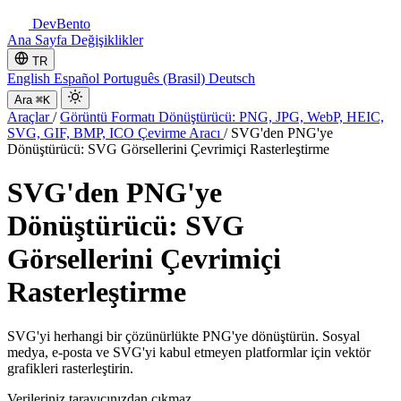
DevBento
Ana Sayfa
Değişiklikler
TR
English
Español
Português (Brasil)
Deutsch
Ara
⌘K
Araçlar
/
Görüntü Formatı Dönüştürücü: PNG, JPG, WebP, HEIC,
SVG, GIF, BMP, ICO Çevirme Aracı
/
SVG'den PNG'ye
Dönüştürücü: SVG Görsellerini Çevrimiçi Rasterleştirme
SVG'den PNG'ye
Dönüştürücü: SVG
Görsellerini Çevrimiçi
Rasterleştirme
SVG'yi herhangi bir çözünürlükte PNG'ye dönüştürün. Sosyal
medya, e-posta ve SVG'yi kabul etmeyen platformlar için vektör
grafikleri rasterleştirin.
Verileriniz tarayıcınızdan çıkmaz.