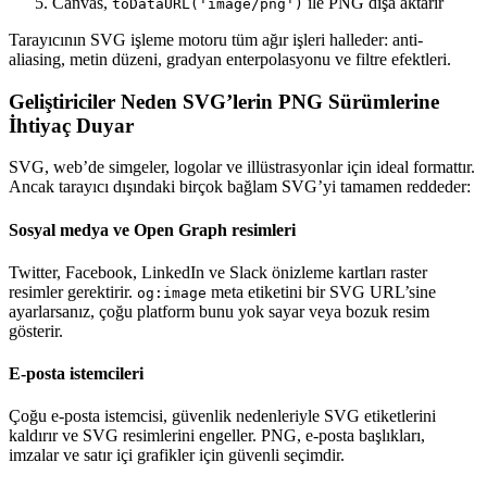
Canvas,
ile PNG dışa aktarır
toDataURL('image/png')
Tarayıcının SVG işleme motoru tüm ağır işleri halleder: anti-
aliasing, metin düzeni, gradyan enterpolasyonu ve filtre efektleri.
Geliştiriciler Neden SVG’lerin PNG Sürümlerine
İhtiyaç Duyar
SVG, web’de simgeler, logolar ve illüstrasyonlar için ideal formattır.
Ancak tarayıcı dışındaki birçok bağlam SVG’yi tamamen reddeder:
Sosyal medya ve Open Graph resimleri
Twitter, Facebook, LinkedIn ve Slack önizleme kartları raster
resimler gerektirir.
meta etiketini bir SVG URL’sine
og:image
ayarlarsanız, çoğu platform bunu yok sayar veya bozuk resim
gösterir.
E-posta istemcileri
Çoğu e-posta istemcisi, güvenlik nedenleriyle SVG etiketlerini
kaldırır ve SVG resimlerini engeller. PNG, e-posta başlıkları,
imzalar ve satır içi grafikler için güvenli seçimdir.