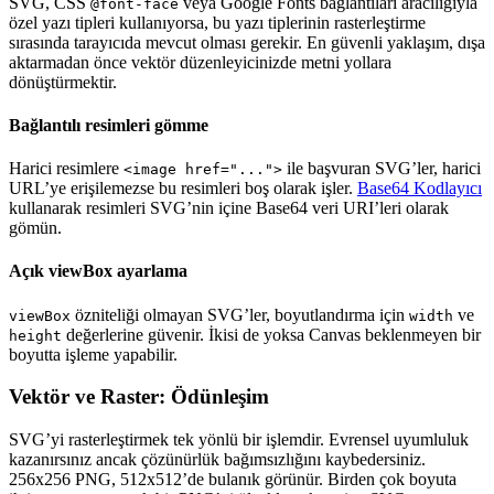
SVG, CSS
veya Google Fonts bağlantıları aracılığıyla
@font-face
özel yazı tipleri kullanıyorsa, bu yazı tiplerinin rasterleştirme
sırasında tarayıcıda mevcut olması gerekir. En güvenli yaklaşım, dışa
aktarmadan önce vektör düzenleyicinizde metni yollara
dönüştürmektir.
Bağlantılı resimleri gömme
Harici resimlere
ile başvuran SVG’ler, harici
<image href="...">
URL’ye erişilemezse bu resimleri boş olarak işler.
Base64 Kodlayıcı
kullanarak resimleri SVG’nin içine Base64 veri URI’leri olarak
gömün.
Açık viewBox ayarlama
özniteliği olmayan SVG’ler, boyutlandırma için
ve
viewBox
width
değerlerine güvenir. İkisi de yoksa Canvas beklenmeyen bir
height
boyutta işleme yapabilir.
Vektör ve Raster: Ödünleşim
SVG’yi rasterleştirmek tek yönlü bir işlemdir. Evrensel uyumluluk
kazanırsınız ancak çözünürlük bağımsızlığını kaybedersiniz.
256x256 PNG, 512x512’de bulanık görünür. Birden çok boyuta