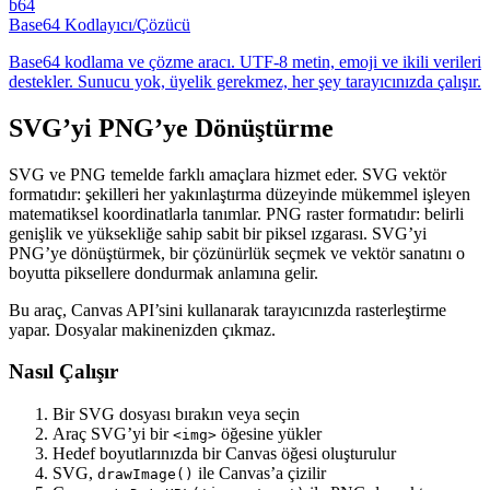
b64
Base64 Kodlayıcı/Çözücü
Base64 kodlama ve çözme aracı. UTF-8 metin, emoji ve ikili verileri
destekler. Sunucu yok, üyelik gerekmez, her şey tarayıcınızda çalışır.
SVG’yi PNG’ye Dönüştürme
SVG ve PNG temelde farklı amaçlara hizmet eder. SVG vektör
formatıdır: şekilleri her yakınlaştırma düzeyinde mükemmel işleyen
matematiksel koordinatlarla tanımlar. PNG raster formatıdır: belirli
genişlik ve yüksekliğe sahip sabit bir piksel ızgarası. SVG’yi
PNG’ye dönüştürmek, bir çözünürlük seçmek ve vektör sanatını o
boyutta piksellere dondurmak anlamına gelir.
Bu araç, Canvas API’sini kullanarak tarayıcınızda rasterleştirme
yapar. Dosyalar makinenizden çıkmaz.
Nasıl Çalışır
Bir SVG dosyası bırakın veya seçin
Araç SVG’yi bir
öğesine yükler
<img>
Hedef boyutlarınızda bir Canvas öğesi oluşturulur
SVG,
ile Canvas’a çizilir
drawImage()