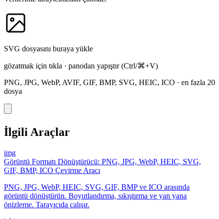
SVG dosyasını buraya yükle
gözatmak için tıkla
·
panodan yapıştır
(Ctrl/⌘+V)
PNG, JPG, WebP, AVIF, GIF, BMP, SVG, HEIC, ICO
·
en fazla 20
dosya
İlgili Araçlar
img
Görüntü Formatı Dönüştürücü: PNG, JPG, WebP, HEIC, SVG,
GIF, BMP, ICO Çevirme Aracı
PNG, JPG, WebP, HEIC, SVG, GIF, BMP ve ICO arasında
görüntü dönüştürün. Boyutlandırma, sıkıştırma ve yan yana
önizleme. Tarayıcıda çalışır.