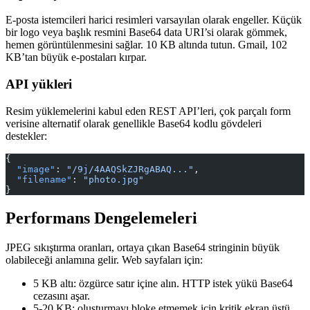
E-posta istemcileri harici resimleri varsayılan olarak engeller. Küçük
bir logo veya başlık resmini Base64 data URI’si olarak gömmek,
hemen görüntülenmesini sağlar. 10 KB altında tutun. Gmail, 102
KB’tan büyük e-postaları kırpar.
API yükleri
Resim yüklemelerini kabul eden REST API’leri, çok parçalı form
verisine alternatif olarak genellikle Base64 kodlu gövdeleri
destekler:
{
  "image"
: 
"/9j/4AAQSkZJRgABAQ..."
,
  "filename"
: 
"photo.jpg"
}
Performans Dengelemeleri
JPEG sıkıştırma oranları, ortaya çıkan Base64 stringinin büyük
olabileceği anlamına gelir. Web sayfaları için:
5 KB altı: özgürce satır içine alın. HTTP istek yükü Base64
cezasını aşar.
5-20 KB: oluşturmayı bloke etmemek için kritik ekran üstü