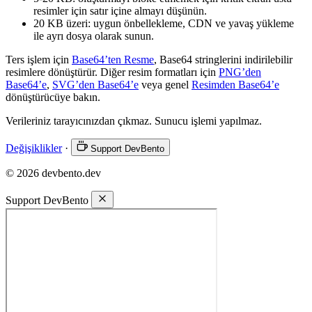
resimler için satır içine almayı düşünün.
20 KB üzeri: uygun önbellekleme, CDN ve yavaş yükleme
ile ayrı dosya olarak sunun.
Ters işlem için
Base64’ten Resme
, Base64 stringlerini indirilebilir
resimlere dönüştürür. Diğer resim formatları için
PNG’den
Base64’e
,
SVG’den Base64’e
veya genel
Resimden Base64’e
dönüştürücüye bakın.
Verileriniz tarayıcınızdan çıkmaz. Sunucu işlemi yapılmaz.
Değişiklikler
·
Support DevBento
© 2026 devbento.dev
Support DevBento