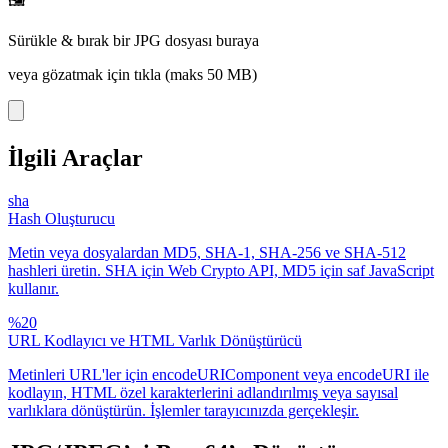
🖼️
Sürükle & bırak bir JPG dosyası buraya
veya gözatmak için tıkla (maks 50 MB)
İlgili Araçlar
sha
Hash Oluşturucu
Metin veya dosyalardan MD5, SHA-1, SHA-256 ve SHA-512
hashleri üretin. SHA için Web Crypto API, MD5 için saf JavaScript
kullanır.
%20
URL Kodlayıcı ve HTML Varlık Dönüştürücü
Metinleri URL'ler için encodeURIComponent veya encodeURI ile
kodlayın, HTML özel karakterlerini adlandırılmış veya sayısal
varlıklara dönüştürün. İşlemler tarayıcınızda gerçekleşir.