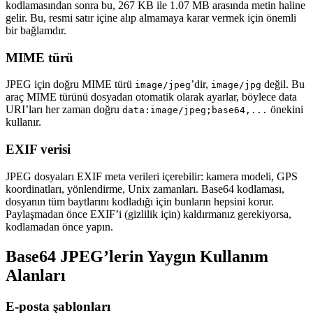
kodlamasından sonra bu, 267 KB ile 1.07 MB arasında metin haline
gelir. Bu, resmi satır içine alıp almamaya karar vermek için önemli
bir bağlamdır.
MIME türü
JPEG için doğru MIME türü
’dir,
değil. Bu
image/jpeg
image/jpg
araç MIME türünü dosyadan otomatik olarak ayarlar, böylece data
URI’ları her zaman doğru
önekini
data:image/jpeg;base64,...
kullanır.
EXIF verisi
JPEG dosyaları EXIF meta verileri içerebilir: kamera modeli, GPS
koordinatları, yönlendirme, Unix zamanları. Base64 kodlaması,
dosyanın tüm baytlarını kodladığı için bunların hepsini korur.
Paylaşmadan önce EXIF’i (gizlilik için) kaldırmanız gerekiyorsa,
kodlamadan önce yapın.
Base64 JPEG’lerin Yaygın Kullanım
Alanları
E-posta şablonları