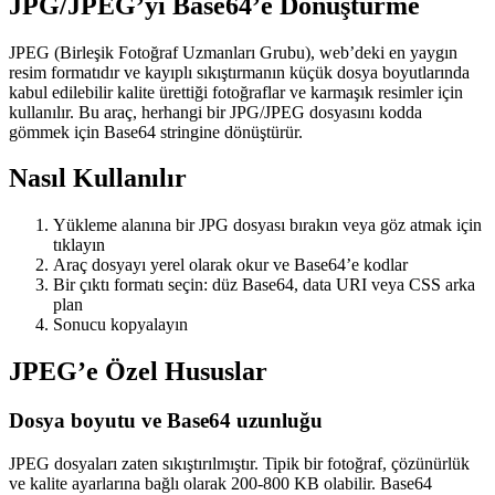
JPG/JPEG’yi Base64’e Dönüştürme
JPEG (Birleşik Fotoğraf Uzmanları Grubu), web’deki en yaygın
resim formatıdır ve kayıplı sıkıştırmanın küçük dosya boyutlarında
kabul edilebilir kalite ürettiği fotoğraflar ve karmaşık resimler için
kullanılır. Bu araç, herhangi bir JPG/JPEG dosyasını kodda
gömmek için Base64 stringine dönüştürür.
Nasıl Kullanılır
Yükleme alanına bir JPG dosyası bırakın veya göz atmak için
tıklayın
Araç dosyayı yerel olarak okur ve Base64’e kodlar
Bir çıktı formatı seçin: düz Base64, data URI veya CSS arka
plan
Sonucu kopyalayın
JPEG’e Özel Hususlar
Dosya boyutu ve Base64 uzunluğu
JPEG dosyaları zaten sıkıştırılmıştır. Tipik bir fotoğraf, çözünürlük
ve kalite ayarlarına bağlı olarak 200-800 KB olabilir. Base64