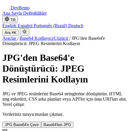
DevBento
Ana Sayfa
Değişiklikler
TR
English
Español
Português (Brasil)
Deutsch
Ara
⌘K
Araçlar
/
Base64 Kodlayıcı/Çözücü
/
JPG'den Base64'e
Dönüştürücü: JPEG Resimlerini Kodlayın
JPG'den Base64'e
Dönüştürücü: JPEG
Resimlerini Kodlayın
JPG ve JPEG resimlerini Base64 stringlerine dönüştürün. HTML
img etiketleri, CSS arka planları veya API'ler için data URI'ları alın.
Yerel çalışır.
Verileriniz tarayıcınızdan çıkmaz.
JPG Base64'e Çevir
Base64'ten JPG