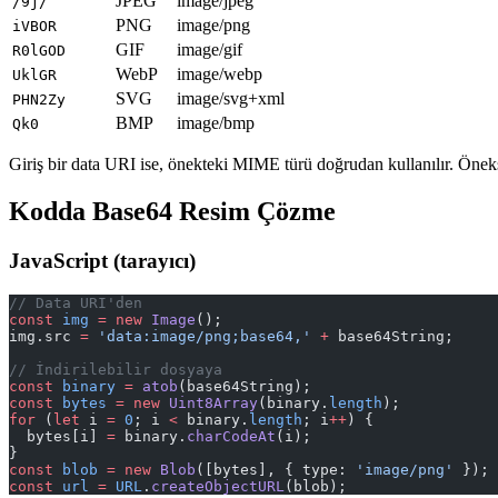
JPEG
image/jpeg
/9j/
PNG
image/png
iVBOR
GIF
image/gif
R0lGOD
WebP
image/webp
UklGR
SVG
image/svg+xml
PHN2Zy
BMP
image/bmp
Qk0
Giriş bir data URI ise, önekteki MIME türü doğrudan kullanılır. Öneks
Kodda Base64 Resim Çözme
JavaScript (tarayıcı)
// Data URI'den
const
 img
 =
 new
 Image
();
img.src 
=
 'data:image/png;base64,'
 +
 base64String;
// İndirilebilir dosyaya
const
 binary
 =
 atob
(base64String);
const
 bytes
 =
 new
 Uint8Array
(binary.
length
);
for
 (
let
 i 
=
 0
; i 
<
 binary.
length
; i
++
) {
  bytes[i] 
=
 binary.
charCodeAt
(i);
}
const
 blob
 =
 new
 Blob
([bytes], { type: 
'image/png'
 });
const
 url
 =
 URL
.
createObjectURL
(blob);