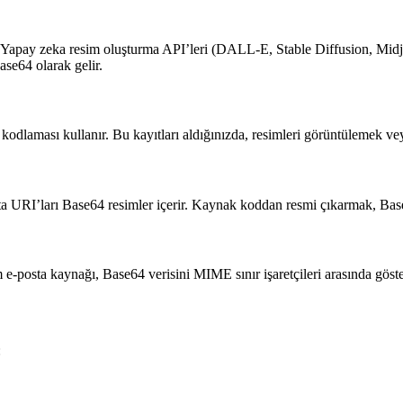
r. Yapay zeka resim oluşturma API’leri (DALL-E, Stable Diffusion, Mi
ase64 olarak gelir.
kodlaması kullanır. Bu kayıtları aldığınızda, resimleri görüntülemek v
ata URI’ları Base64 resimler içerir. Kaynak koddan resmi çıkarmak, Bas
e-posta kaynağı, Base64 verisini MIME sınır işaretçileri arasında göste
: