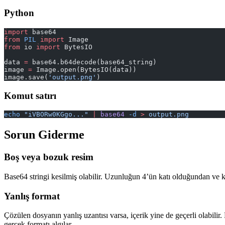
Python
import
 base64
from
 PIL
 import
 Image
from
 io 
import
 BytesIO
data 
=
 base64.b64decode(base64_string)
image 
=
 Image.open(BytesIO(data))
image.save(
'output.png'
)
Komut satırı
echo
 "iVBORw0KGgo..."
 |
 base64
 -d
 >
 output.png
Sorun Giderme
Boş veya bozuk resim
Base64 stringi kesilmiş olabilir. Uzunluğun 4’ün katı olduğundan ve ko
Yanlış format
Çözülen dosyanın yanlış uzantısı varsa, içerik yine de geçerli olabili
gerçek formatı algılar.