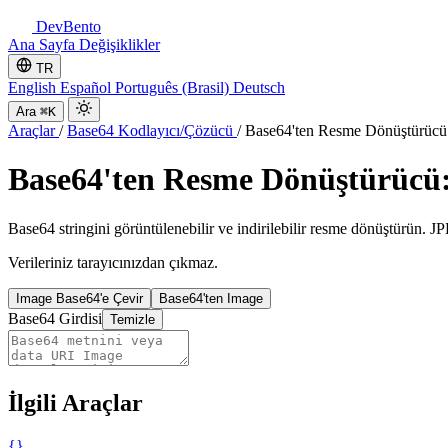
DevBento
Ana Sayfa
Değişiklikler
TR
English
Español
Português (Brasil)
Deutsch
Ara
⌘K
Araçlar
/
Base64 Kodlayıcı/Çözücü
/
Base64'ten Resme Dönüştürücü
Base64'ten Resme Dönüştürücü
Base64 stringini görüntülenebilir ve indirilebilir resme dönüştürün
Verileriniz tarayıcınızdan çıkmaz.
Image Base64'e Çevir
Base64'ten Image
Base64 Girdisi
Temizle
İlgili Araçlar
{}