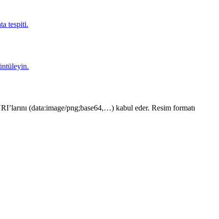
a tespiti.
ntüleyin.
 URI’larını (data:image/png;base64,…) kabul eder. Resim formatı