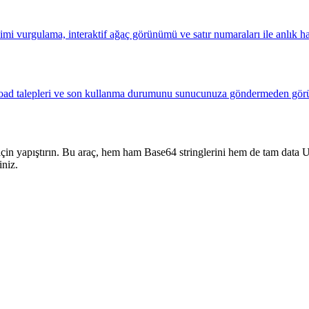
i vurgulama, interaktif ağaç görünümü ve satır numaraları ile anlık hat
yload talepleri ve son kullanma durumunu sunucunuza göndermeden görü
için yapıştırın. Bu araç, hem ham Base64 stringlerini hem de tam data
iniz.