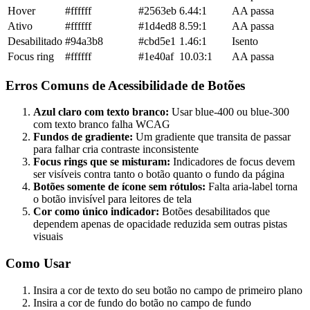
Hover
#ffffff
#2563eb
6.44:1
AA passa
Ativo
#ffffff
#1d4ed8
8.59:1
AA passa
Desabilitado
#94a3b8
#cbd5e1
1.46:1
Isento
Focus ring
#ffffff
#1e40af
10.03:1
AA passa
Erros Comuns de Acessibilidade de Botões
Azul claro com texto branco:
Usar blue-400 ou blue-300
com texto branco falha WCAG
Fundos de gradiente:
Um gradiente que transita de passar
para falhar cria contraste inconsistente
Focus rings que se misturam:
Indicadores de focus devem
ser visíveis contra tanto o botão quanto o fundo da página
Botões somente de ícone sem rótulos:
Falta aria-label torna
o botão invisível para leitores de tela
Cor como único indicador:
Botões desabilitados que
dependem apenas de opacidade reduzida sem outras pistas
visuais
Como Usar
Insira a cor de texto do seu botão no campo de primeiro plano
Insira a cor de fundo do botão no campo de fundo