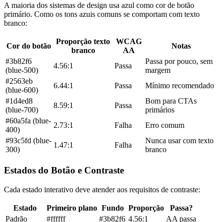
A maioria dos sistemas de design usa azul como cor de botão
primário. Como os tons azuis comuns se comportam com texto
branco:
Proporção texto
WCAG
Cor do botão
Notas
branco
AA
#3b82f6
Passa por pouco, sem
4.56:1
Passa
(blue-500)
margem
#2563eb
6.44:1
Passa
Mínimo recomendado
(blue-600)
#1d4ed8
Bom para CTAs
8.59:1
Passa
(blue-700)
primários
#60a5fa (blue-
2.73:1
Falha
Erro comum
400)
#93c5fd (blue-
Nunca usar com texto
1.47:1
Falha
300)
branco
Estados do Botão e Contraste
Cada estado interativo deve atender aos requisitos de contraste:
Estado
Primeiro plano
Fundo
Proporção
Passa?
Padrão
#ffffff
#3b82f6
4.56:1
AA passa