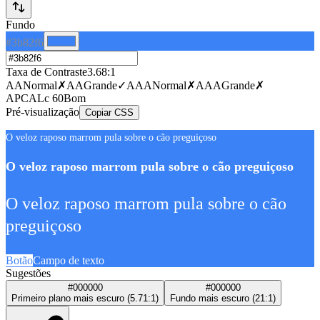
Fundo
#3b82f6
Taxa de Contraste
3.68
:1
AA
Normal
✗
AA
Grande
✓
AAA
Normal
✗
AAA
Grande
✗
APCA
Lc
60
Bom
Pré-visualização
Copiar CSS
O veloz raposo marrom pula sobre o cão preguiçoso
O veloz raposo marrom pula sobre o cão preguiçoso
O veloz raposo marrom pula sobre o cão
preguiçoso
Botão
Campo de texto
Sugestões
#000000
#000000
Primeiro plano mais escuro
(
5.71
:1)
Fundo mais escuro
(
21
:1)