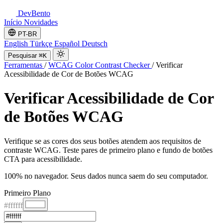
DevBento
Início
Novidades
PT-BR
English
Türkçe
Español
Deutsch
Pesquisar
⌘K
Ferramentas
/
WCAG Color Contrast Checker
/
Verificar
Acessibilidade de Cor de Botões WCAG
Verificar Acessibilidade de Cor
de Botões WCAG
Verifique se as cores dos seus botões atendem aos requisitos de
contraste WCAG. Teste pares de primeiro plano e fundo de botões
CTA para acessibilidade.
100% no navegador. Seus dados nunca saem do seu computador.
Primeiro Plano
#ffffff