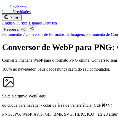
DevBento
Início
Novidades
PT-BR
English
Türkçe
Español
Deutsch
Pesquisar
⌘K
Ferramentas
/
Conversor de Formatos de Imagem: Ferramenta de C
Conversor de WebP para PNG: 
Converta imagens WebP para o formato PNG online. Conversão sem per
100% no navegador. Seus dados nunca saem do seu computador.
Solte o arquivo WebP aqui
ou clique para navegar
·
colar da área de transferência
(Ctrl/⌘+V)
PNG, JPG, WebP, AVIF, GIF, BMP, SVG, HEIC, ICO
·
até 20 arqui