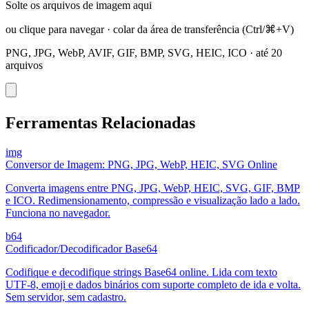
Solte os arquivos de imagem aqui
ou clique para navegar
·
colar da área de transferência
(Ctrl/⌘+V)
PNG, JPG, WebP, AVIF, GIF, BMP, SVG, HEIC, ICO
·
até 20
arquivos
Ferramentas Relacionadas
img
Conversor de Imagem: PNG, JPG, WebP, HEIC, SVG Online
Converta imagens entre PNG, JPG, WebP, HEIC, SVG, GIF, BMP
e ICO. Redimensionamento, compressão e visualização lado a lado.
Funciona no navegador.
b64
Codificador/Decodificador Base64
Codifique e decodifique strings Base64 online. Lida com texto
UTF-8, emoji e dados binários com suporte completo de ida e volta.
Sem servidor, sem cadastro.