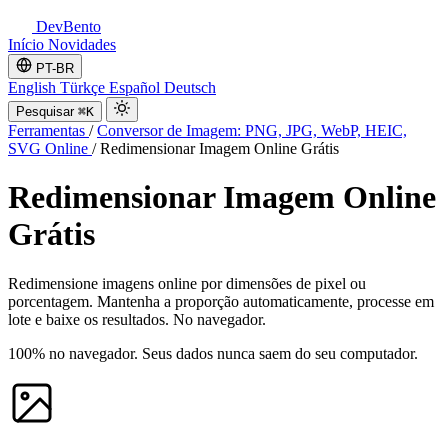
DevBento
Início
Novidades
PT-BR
English
Türkçe
Español
Deutsch
Pesquisar
⌘K
Ferramentas
/
Conversor de Imagem: PNG, JPG, WebP, HEIC,
SVG Online
/
Redimensionar Imagem Online Grátis
Redimensionar Imagem Online
Grátis
Redimensione imagens online por dimensões de pixel ou
porcentagem. Mantenha a proporção automaticamente, processe em
lote e baixe os resultados. No navegador.
100% no navegador. Seus dados nunca saem do seu computador.