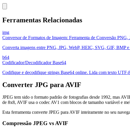
Ferramentas Relacionadas
img
Conversor de Formatos de Imagem: Ferramenta de Conversão PNG
Converta imagens entre PNG, JPG, WebP, HEIC, SVG, GIF, BMP e IC
b64
Codificador/Decodificador Base64
Codifique e decodifique strings Base64 online. Lida com texto UTF-8,
Converter JPG para AVIF
JPEG tem sido o formato padrão de fotografias desde 1992, mas AV
de 8x8, AVIF usa o codec AV1 com blocos de tamanho variável e mel
Esta ferramenta converte JPEG para AVIF inteiramente no seu naveg
Compressão JPEG vs AVIF