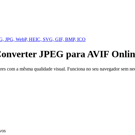
NG, JPG, WebP, HEIC, SVG, GIF, BMP, ICO
Converter JPEG para AVIF Onlin
s com a mêsma qualidade visual. Funciona no seu navegador sem nec
vos