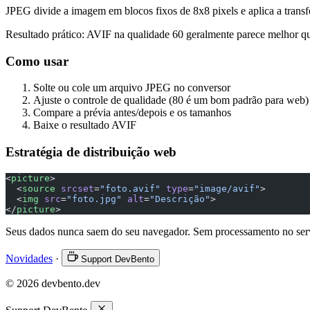
JPEG divide a imagem em blocos fixos de 8x8 pixels e aplica a trans
Resultado prático: AVIF na qualidade 60 geralmente parece melhor 
Como usar
Solte ou cole um arquivo JPEG no conversor
Ajuste o controle de qualidade (80 é um bom padrão para web)
Compare a prévia antes/depois e os tamanhos
Baixe o resultado AVIF
Estratégia de distribuição web
<
picture
>
  <
source
 srcset
=
"foto.avif"
 type
=
"image/avif"
>
  <
img
 src
=
"foto.jpg"
 alt
=
"Descrição"
>
</
picture
>
Seus dados nunca saem do seu navegador. Sem processamento no ser
Novidades
·
Support DevBento
© 2026 devbento.dev